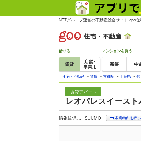
NTTグループ運営の不動産総合サイト goo
借りる
マンションを買う
店舗･
賃貸
新築
中
事業用
住宅・不動産
>
賃貸
>
首都圏
>
千葉県
>
銚
賃貸アパート
レオパレスイーストハ
情報提供元
SUUMO
印刷画面を表示