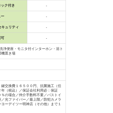
ロック付き
-
ニー
-
セキュリティ
-
居可
-
水洗浄便座・モニタ付インターホン・浴ト
濯機置き場
、鍵交換費１６５００円、抗菌施工（任
２年（税込）／保証会社利用必：保証
０％の場合／仲介手数料不要／バストイ
座／光ファイバー／最上階／防犯カメラ
ーヨーデイツー明神店（その他）まで１