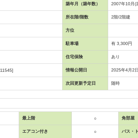
築年月（築年数）
2007年10月(
所在階/階数
2階/2階建
方位
駐車場
有 3,300円
住宅保険
あり
情報公開日
2025年4月2
11545]
次回更新予定日
随時
最上階
角部屋
○
エアコン付き
バス・
○