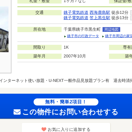
礼金・敷金
1ヶ月 / なし
保証金/
交通
銚子電気鉄道
西海鹿島駅
徒歩12分
銚子電気鉄道
笠上黒生駅
徒歩13分
所在地
千葉県銚子市黒生町
周辺地図
銚子市の行政データ
銚子市周辺の家
間取り
1K
専有
築年月
2007年10月
築
インターネット使い放題・U-NEXT一般作品見放題プラン有 退去時清掃費
無料・簡単2項目！
この物件にお問い合わせする
お気に入りに追加する