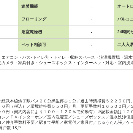
追焚機能
オート
-
フローリング
バルコ
-
浴室乾燥機
24時間
-
ペット相談可
二人入
-
・エアコン・バス･トイレ別・トイレ・収納スペース・洗濯機置場・温
犯カメラ・家具付き・シューズボックス・インターネット対応・室内洗
Ｒ総武本線銚子駅バス２０分黒生停歩１分／退去時清掃費５２２５０円
４０円（税込）／環境維持費５５０円／月、更新手数料１６５００円／
９０円（契約内容により１００～１２０％で変動有）※記載金額は１２
コン／ＴＶインターホン／室内洗濯置／シューズボックス／温水洗浄便
ロ／仲介手数料不要／駅まで平坦／家電付／家具付／じゅうたん張／ケ
貸戸数:18戸