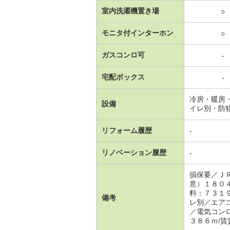
室内洗濯機置き場
○
モニタ付インターホン
○
ガスコンロ可
-
宅配ボックス
-
冷房・暖房
設備
イレ別・防
リフォーム履歴
-
リノベーション履歴
-
損保要／Ｊ
意）１８０
料：７３１
備考
レ別／エア
／電気コン
３８６ｍ/賃