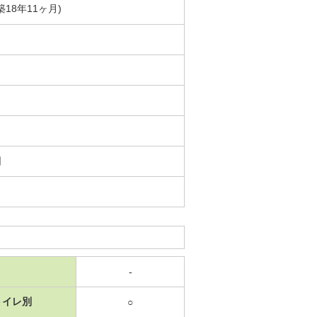
築18年11ヶ月)
日
-
トイレ別
○