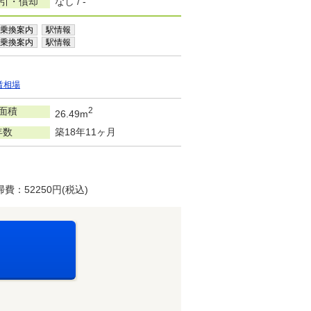
敷引・償却
なし / -
乗換案内
駅情報
乗換案内
駅情報
賃相場
面積
2
26.49m
年数
築18年11ヶ月
：52250円(税込)