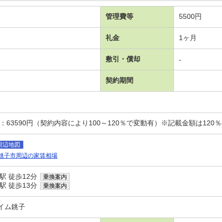
管理費等
5500円
礼金
1ヶ月
敷引・償却
-
契約期間
：63590円（契約内容により100～120％で変動有）※記載金額は120
周辺地図
銚子市周辺の家賃相場
駅 徒歩12分
乗換案内
駅 徒歩13分
乗換案内
イム銚子