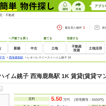
住宅・不動産
1
最近見た物件
保
一戸建てを買う
建てる
投資する
不動産
古
新築
中古
土地
土地活用
投資
子市
>
西海鹿島駅
>
レオパレスイーストハイム銚子 1K
イム銚子 西海鹿島駅 1K 賃貸(賃貸マ
5.50
賃料
万円 (管理費等：5500円)