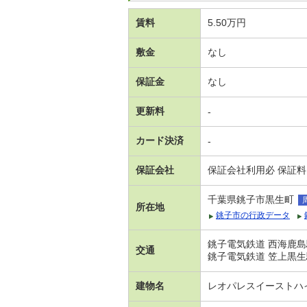
賃料
5.50万円
敷金
なし
保証金
なし
更新料
-
カード決済
-
保証会社
保証会社利用必 保証料
千葉県銚子市黒生町
所在地
銚子市の行政データ
銚子電気鉄道 西海鹿島
交通
銚子電気鉄道 笠上黒生
建物名
レオパレスイーストハ