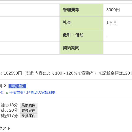
管理費等
8000円
礼金
1ヶ月
敷引・償却
-
契約期間
：102590円（契約内容により100～120％で変動有）※記載金額は12
町２
周辺地図
タ
千葉市美浜区周辺の家賃相場
 徒歩18分
乗換案内
 徒歩20分
乗換案内
 徒歩17分
乗換案内
クスト