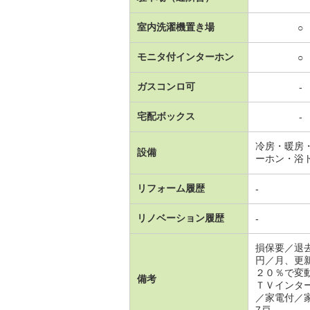
室内洗濯機置き場
○
モニタ付インターホン
○
ガスコンロ可
-
宅配ボックス
-
冷房・暖房
設備
ーホン・浴
リフォーム履歴
-
リノベーション履歴
-
損保要／退
円／月、更
２０％で変
備考
ＴＶインタ
／家電付／