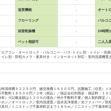
追焚機能
オート
-
フローリング
バルコ
-
浴室乾燥機
24時間
-
ペット相談可
二人入
-
・エアコン・オートロック・バルコニー・バス･トイレ別・トイレ・洗
トイレ別・防犯カメラ・家具付き・インターネット対応・室内洗濯機置
去時清掃費５２２５０円、鍵交換費１６５００円、抗菌施工（任意）１
新手数料１６５００円／２年（税込）／保証会社利用必：保証料：１０
動有）※記載金額は１２０％の場合／仲介手数料不要／個人契約限定／
ーホン／オートロック／室内洗濯置／温水洗浄便座／光ファイバー／防
家具付／ミニストップ千葉幸町店まで１８５ｍ／ミニストップ千葉幸町店