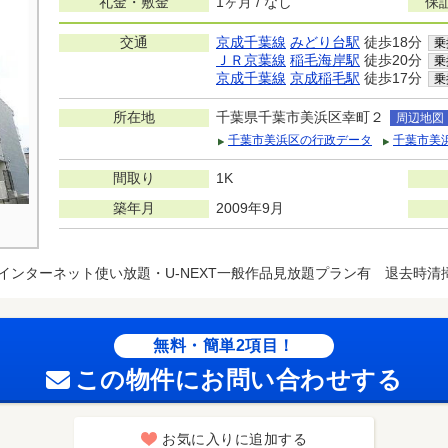
礼金・敷金
1ヶ月 / なし
保
交通
京成千葉線
みどり台駅
徒歩18分
乗
ＪＲ京葉線
稲毛海岸駅
徒歩20分
乗
京成千葉線
京成稲毛駅
徒歩17分
乗
所在地
千葉県千葉市美浜区幸町２
周辺地図
千葉市美浜区の行政データ
千葉市美
間取り
1K
築年月
2009年9月
インターネット使い放題・U-NEXT一般作品見放題プラン有 退去時清掃費
無料・簡単2項目！
この物件にお問い合わせする
お気に入りに追加する