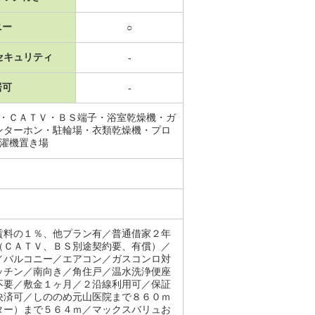
ニー
○
セキュリティ
-
居可
-
所・ＣＡＴＶ・ＢＳ端子・浴室乾燥機・ガ
ンターホン・駐輪場・衣類乾燥機・プロ
洗濯機置き場
賃料の１％、他プラン有／普通借家２年
（ＣＡＴＶ、ＢＳ別途契約要、有償）／
／バルコニー／エアコン／ガスコンロ対
ッチン／南向き／角住戸／温水洗浄便座
不要／敷金１ヶ月／２沿線利用可／保証
決済可／しののめ元山医院まで８６０ｍ
ター）まで５６４ｍ／マックスバリュお