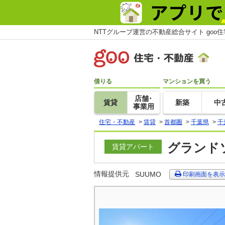
NTTグループ運営の不動産総合サイト goo
借りる
マンションを買う
店舗･
賃貸
新築
中
事業用
住宅・不動産
>
賃貸
>
首都圏
>
千葉県
>
千
グランドソ
賃貸アパート
情報提供元
SUUMO
印刷画面を表示