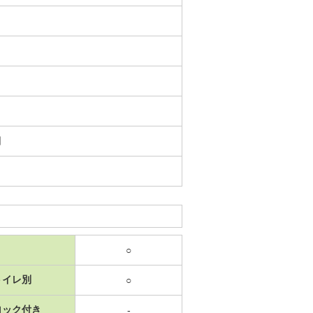
日
○
トイレ別
○
ロック付き
-