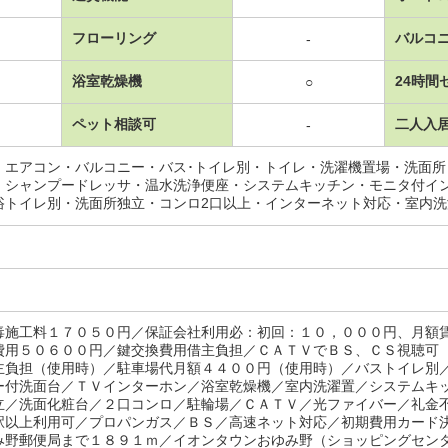
フローリング
バルコ
-
浴室乾燥機
24時間
○
ペット相談可
二人入
-
・エアコン・バルコニー・バス･トイレ別・トイレ・洗濯機置場・洗面
・シャンプードレッサ・温水洗浄便座・システムキッチン・モニタ付イ
浴トイレ別・洗面所独立・コンロ2口以上・インターネット対応・室内
毒施工料１７０５０円／保証会社利用必：初回：１０，０００円、月額
費用５０６００円／鍵交換費用借主負担／ＣＡＴＶでＢＳ、ＣＳ視聴可
主負担（使用時）／駐車場代月額４４００円（使用時）／バストイレ別
ー付洗面台／ＴＶインターホン／浴室乾燥機／室内洗濯置／システムキ
立／洗面化粧台／２口コンロ／駐輪場／ＣＡＴＶ／光ファイバー／礼金
駅以上利用可／プロパンガス／ＢＳ／高速ネット対応／初期費用カード
み野郵便局まで１８９１ｍ／イオンタウンおゆみ野（ショッピングセン