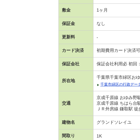
敷金
1ヶ月
保証金
なし
更新料
-
カード決済
初期費用カード決済
保証会社
保証会社利用必 初回
千葉県千葉市緑区お
所在地
千葉市緑区の行政デー
京成千原線 おゆみ野駅
交通
京成千原線 ちはら台駅
ＪＲ外房線 鎌取駅 徒
建物名
グランドソレイユ
間取り
1K