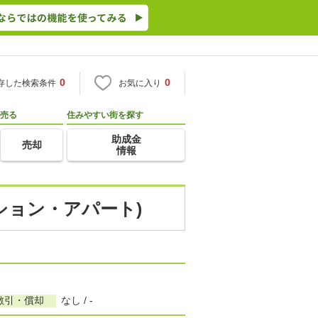
0
0
存した検索条件
お気に入り
売る
住みやすい街を探す
助成金
売却
情報
ション・アパート)
敷引・償却
なし / -