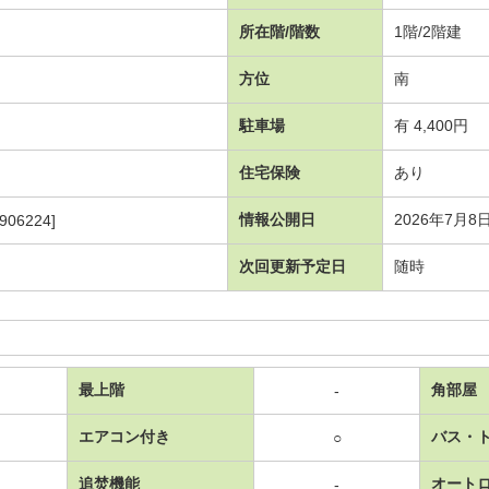
所在階/階数
1階/2階建
方位
南
駐車場
有 4,400円
住宅保険
あり
情報公開日
2026年7月8
906224]
次回更新予定日
随時
最上階
角部屋
-
エアコン付き
バス・
○
追焚機能
オート
-