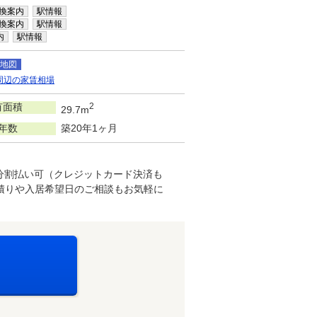
換案内
駅情報
換案内
駅情報
内
駅情報
地図
周辺の家賃相場
有面積
2
29.7m
年数
築20年1ヶ月
分割払い可（クレジットカード決済も
積りや入居希望日のご相談もお気軽に