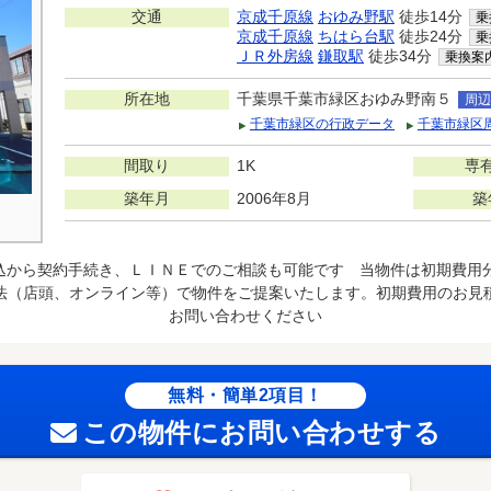
交通
京成千原線
おゆみ野駅
徒歩14分
乗
京成千原線
ちはら台駅
徒歩24分
乗
ＪＲ外房線
鎌取駅
徒歩34分
乗換案
所在地
千葉県千葉市緑区おゆみ野南５
周辺
千葉市緑区の行政データ
千葉市緑区
間取り
1K
専
築年月
2006年8月
築
込から契約手続き、ＬＩＮＥでのご相談も可能です 当物件は初期費用
法（店頭、オンライン等）で物件をご提案いたします。初期費用のお見
お問い合わせください
無料・簡単2項目！
この物件にお問い合わせする