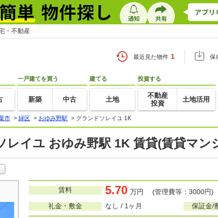
住宅・不動産
1
最近見た物件
保
一戸建てを買う
建てる
投資する
不動産
古
新築
中古
土地
土地活用
投資
葉市
>
緑区
>
おゆみ野駅
>
グランドソレイユ 1K
レイユ おゆみ野駅 1K 賃貸(賃貸マン
5.70
賃料
万円 (管理費等：3000円)
礼金・敷金
なし / 1ヶ月
保証金/