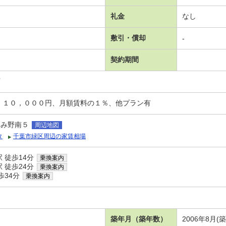
礼金
なし
敷引・償却
-
契約期間
可
：１０，０００円、月額賃料の１％、他プラン有
ゆみ野南５
周辺地図
タ
千葉市緑区周辺の家賃相場
 徒歩14分
乗換案内
 徒歩24分
乗換案内
歩34分
乗換案内
築年月（築年数）
2006年8月(