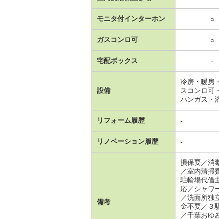
モニタ付インターホン
○
ガスコンロ可
○
宅配ボックス
-
冷房・暖房
設備
スコンロ可
パンガス・
リフォーム履歴
-
リノベーション履歴
-
損保要／消
／室内清掃
駐輪場代借
応／シャワ
／洗面所独
備考
金不要／３
／千葉おゆ