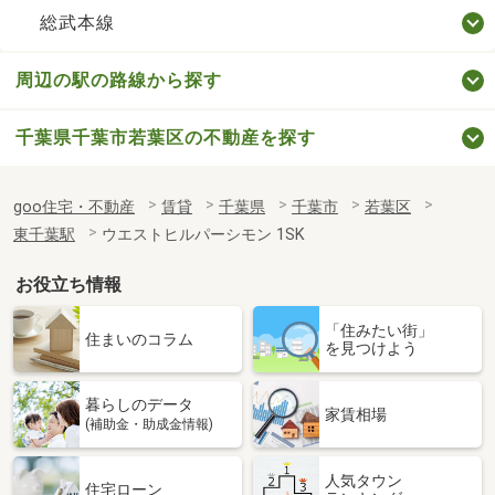
総武本線
周辺の駅の路線から探す
千葉県千葉市若葉区の不動産を探す
goo住宅・不動産
賃貸
千葉県
千葉市
若葉区
東千葉駅
ウエストヒルパーシモン 1SK
お役立ち情報
「住みたい街」
住まいのコラム
を見つけよう
暮らしのデータ
家賃相場
(補助金・助成金情報)
人気タウン
住宅ローン