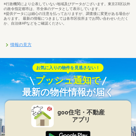
※行政機関により公表していない地域及びデータがございます。東京23区以外
の政令指定都市は、市全体のデータとして表示しています。
※提供データには細心の注意を払っておりますが、調査後に変更がある場合が
あります。 最新の情報につきましては各市区役所までお問い合わせいただく
か、自治体HPなどをご確認ください。
情報の見方
お気に入りの物件を見逃さない！
プッシュ通知で
最新の物件情報が届く
goo住宅・不動産
アプリ