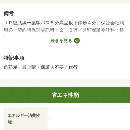
備考
ＪＲ総武線千葉駅バス５分高品坂下停歩４分／保証会社利
用必：契約時保証委託料：２．２万／月額保証委託料：賃
料総額の２．２％又は５．５％ ※ペット可は２．５万／
続きを見る
２．５％／普通借家０２年００ヶ月／★タウンハウジング
はＬＩＮＥ＆チャット対応でお手軽にスムーズな物件探し
特記事項
が可能★掲載しきれない他の写真もＬＩＮＥでお届けでき
ます★もちろん現地でのお待ち合わせも可！お気軽にお問
角部屋・最上階・保証人不要／代行
い合わせ下さい♪◆土日祝日対応◆／バストイレ別／バル
コニー／エアコン／フローリング／シャワー付洗面台／Ｔ
Ｖインターホン／浴室乾燥機／室内洗濯置／シューズボッ
省エネ性能
クス／追焚機能浴室／角住戸／温水洗浄便座／洗面所独立
／駐輪場／宅配ボックス／ＣＡＴＶ／最上階／敷金不要／
対面式キッチン／照明付／ロフト／ウォークインクロゼッ
エネルギー消費性
ト／保証人不要／ネット使用料不要／保証金不要／南西向
-
能
き／プロパンガス／ＢＳ／タイヨー（スーパー）まで３９