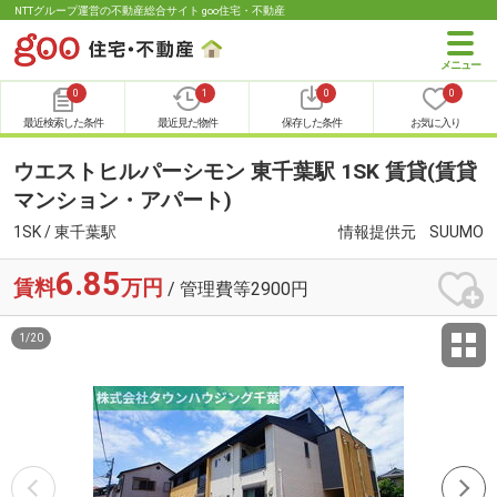
NTTグループ運営の不動産総合サイト goo住宅・不動産
0
1
0
0
最近検索した条件
最近見た物件
保存した条件
お気に入り
ウエストヒルパーシモン 東千葉駅 1SK 賃貸(賃貸
マンション・アパート)
1SK / 東千葉駅
情報提供元
SUUMO
6.85
賃料
万円
/ 管理費等2900円
1
/
20