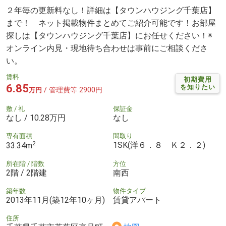
２年毎の更新料なし！詳細は【タウンハウジング千葉店】
まで！ ネット掲載物件まとめてご紹介可能です！お部屋
探しは【タウンハウジング千葉店】にお任せください！※
オンライン内見・現地待ち合わせは事前にご相談くださ
い。
賃料
初期費用
6.85
を知りたい
/ 管理費等 2900円
万円
敷 / 礼
保証金
なし / 10.28万円
なし
専有面積
間取り
2
1SK(洋６．８ Ｋ２．２)
33.34m
所在階 / 階数
方位
2階 / 2階建
南西
築年数
物件タイプ
2013年11月(築12年10ヶ月)
賃貸アパート
住所