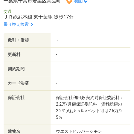
千葉県千葉市若葉区高品町
地図
交通
ＪＲ総武本線 東千葉駅 徒歩17分
乗り換え検索
敷引・償却
-
更新料
-
契約期間
カード決済
-
保証会社
保証会社利用必 契約時保証委託料：
2.2万/月額保証委託料：賃料総額の
2.2％又は5.5％ ※ペット可は2.5万/2.
5％
建物名
ウエストヒルパーシモン