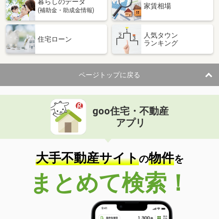
暮らしのデータ
家賃相場
(補助金・助成金情報)
人気タウン
住宅ローン
ランキング
ページトップに戻る
goo住宅・不動産
アプリ
大手不動産サイト
物件
の
を
まとめて検索！