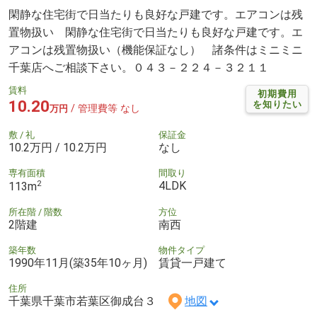
閑静な住宅街で日当たりも良好な戸建です。エアコンは残
置物扱い 閑静な住宅街で日当たりも良好な戸建です。エ
アコンは残置物扱い（機能保証なし） 諸条件はミニミニ
千葉店へご相談下さい。０４３－２２４－３２１１
賃料
初期費用
10.20
を知りたい
/ 管理費等 なし
万円
敷 / 礼
保証金
10.2万円 / 10.2万円
なし
専有面積
間取り
2
4LDK
113m
所在階 / 階数
方位
2階建
南西
築年数
物件タイプ
1990年11月(築35年10ヶ月)
賃貸一戸建て
住所
千葉県千葉市若葉区御成台３
地図