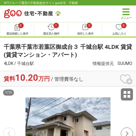
NTTグループ運営の不動産総合サイト goo住宅・不動産
0
1
0
0
最近検索した条件
最近見た物件
保存した条件
お気に入り
千葉県千葉市若葉区御成台３ 千城台駅 4LDK 賃貸
(賃貸マンション・アパート)
4LDK / 千城台駅
情報提供元
SUUMO
10.20
賃料
万円
/ 管理費等なし
1
/
15