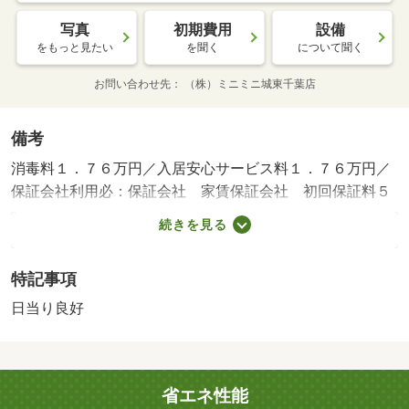
写真
初期費用
設備
をもっと見たい
を聞く
について聞く
お問い合わせ先
（株）ミニミニ城東千葉店
備考
消毒料１．７６万円／入居安心サービス料１．７６万円／
保証会社利用必：保証会社 家賃保証会社 初回保証料５
０％／バストイレ別／クロゼット／室内洗濯置／陽当り良
続きを見る
好／シューズボックス／システムキッチン／洗面化粧台／
３口以上コンロ／庭／専有面積３０坪以上／南西向き／都
特記事項
市ガス／通風良好／四街道市立吉岡小学校（小学校）まで
１００６ｍ／千葉市立千城台南中学校（中学校）まで２４
日当り良好
５４ｍ／千葉市千城台東認定こども園（幼稚園・保育園）
まで２６１９ｍ／千葉県立千城台高校（高校・高専）まで
２４７９ｍ／千葉市若葉区役所（役所）まで５１０４ｍ／
省エネ性能
四街道鷹の台郵便局（郵便局）まで１１５９ｍ/賃貸戸数:1