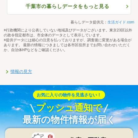
千葉市の暮らしデータをもっと見る
暮らしデータ提供元：
生活ガイド.com
※行政機関により公表していない地域及びデータがございます。東京23区以外
の政令指定都市は、市全体のデータとして表示しています。
※提供データには細心の注意を払っておりますが、調査後に変更がある場合が
あります。 最新の情報につきましては各市区役所までお問い合わせいただく
か、自治体HPなどをご確認ください。
情報の見方
お気に入りの物件を見逃さない！
プッシュ通知で
最新の物件情報が届く