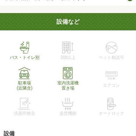
設備など
バス・トイレ別
2階以上
ペット相談可
駐車場
室内洗濯機
エアコン
(近隣含)
置き場
洗面所独立
追焚機能
オートロック
設備