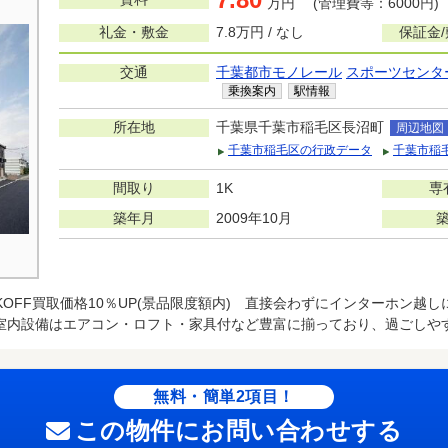
万円 (管理費等：6000円)
礼金・敷金
7.8万円 / なし
保証金
交通
千葉都市モノレール
スポーツセンタ
乗換案内
駅情報
所在地
千葉県千葉市稲毛区長沼町
周辺地図
千葉市稲毛区の行政データ
千葉市稲
間取り
1K
専
築年月
2009年10月
KOFF買取価格10％UP(景品限度額内) 直接会わずにインターホン越
室内設備はエアコン・ロフト・家具付など豊富に揃っており、過ごしや
無料・簡単2項目！
この物件にお問い合わせする