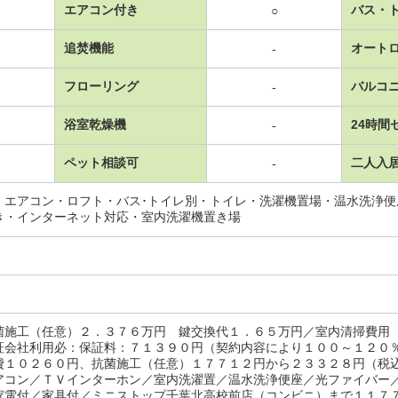
エアコン付き
バス・
○
追焚機能
オート
-
フローリング
バルコ
-
浴室乾燥機
24時間
-
ペット相談可
二人入
-
・エアコン・ロフト・バス･トイレ別・トイレ・洗濯機置場・温水洗浄
き・インターネット対応・室内洗濯機置き場
菌施工（任意）２．３７６万円 鍵交換代１．６５万円／室内清掃費用
証会社利用必：保証料：７１３９０円（契約内容により１００～１２０
費１０２６０円、抗菌施工（任意）１７７１２円から２３３２８円（税
アコン／ＴＶインターホン／室内洗濯置／温水洗浄便座／光ファイバー
家電付／家具付／ミニストップ千葉北高校前店（コンビニ）まで１１７７ｍ