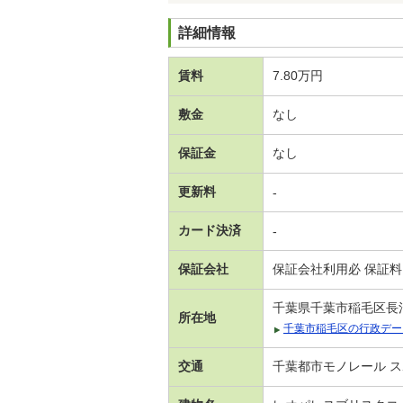
詳細情報
賃料
7.80万円
敷金
なし
保証金
なし
更新料
-
カード決済
-
保証会社
保証会社利用必 保証料
千葉県千葉市稲毛区長
所在地
千葉市稲毛区の行政デー
交通
千葉都市モノレール ス