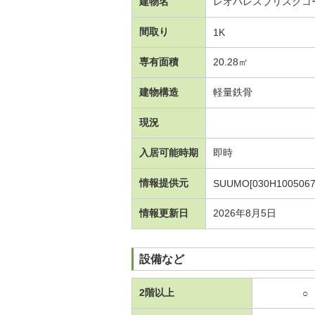
建物名
レオパレスブリスクコ
間取り
1K
専有面積
20.28㎡
建物構造
軽量鉄骨
現況
入居可能時期
即時
情報提供元
SUUMO[030H1005067
情報更新日
2026年8月5日
設備など
2階以上
○