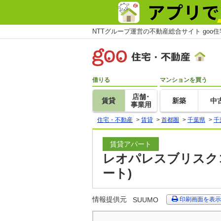
NTTグループ運営の不動産総合サイト goo
借りる
マンションを買う
店舗･
賃貸
新築
中
事業用
住宅・不動産
>
賃貸
>
首都圏
>
千葉県
>
千
賃貸アパート
レオパレスブリスクコ
ート)
情報提供元
SUUMO
印刷画面を表示