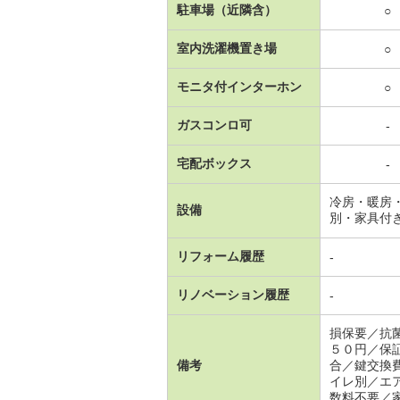
駐車場（近隣含）
○
室内洗濯機置き場
○
モニタ付インターホン
○
ガスコンロ可
-
宅配ボックス
-
冷房・暖房
設備
別・家具付
リフォーム履歴
-
リノベーション履歴
-
損保要／抗
５０円／保
備考
合／鍵交換
イレ別／エ
数料不要／