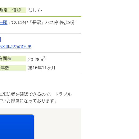
/敷引・償却
なし / -
ー駅
バス11分/「長沼」バス停 停歩9分
毛区周辺の家賃相場
有面積
2
20.28m
築年数
築16年11ヶ月
しに来訪者を確認できるので、トラブル
すいお部屋になっております。