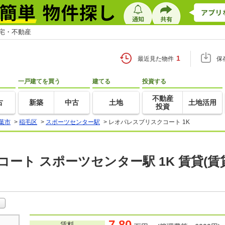
住宅・不動産
1
最近見た物件
保
一戸建てを買う
建てる
投資する
不動産
古
新築
中古
土地
土地活用
投資
葉市
>
稲毛区
>
スポーツセンター駅
>
レオパレスブリスクコート 1K
ート スポーツセンター駅 1K 賃貸(
7.80
賃料