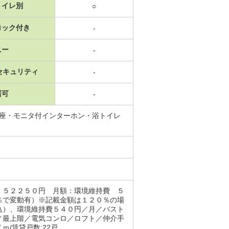
トイレ別
○
ロック付き
-
ニー
-
セキュリティ
-
居可
-
便座・モニタ付インターホン・浴トイレ
 ５２２５０円 月額：環境維持費 ５
％で変動有）※記載金額は１２０％の場
込）、環境維持費５４０円／月／バスト
／最上階／電気コンロ／ロフト／仲介手
/賃貸戸数:22戸