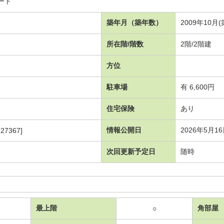
ート
築年月（築年数）
2009年10月(
所在階/階数
2階/2階建
方位
駐車場
有 6,600円
住宅保険
あり
情報公開日
2026年5月1
27367]
次回更新予定日
随時
最上階
角部屋
○