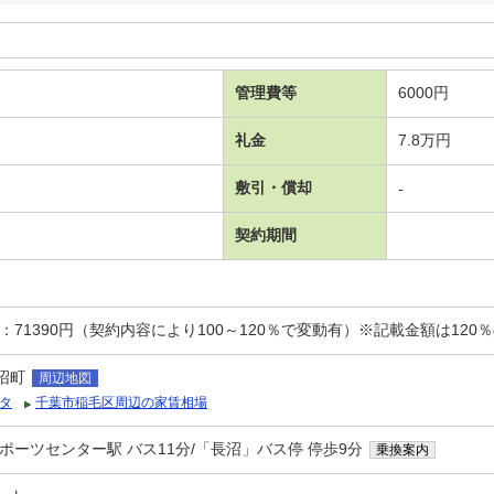
管理費等
6000円
礼金
7.8万円
敷引・償却
-
契約期間
：71390円（契約内容により100～120％で変動有）※記載金額は120
沼町
周辺地図
タ
千葉市稲毛区周辺の家賃相場
ポーツセンター駅 バス11分/「長沼」バス停 停歩9分
乗換案内