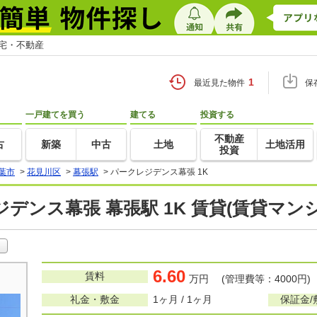
住宅・不動産
1
最近見た物件
保
一戸建てを買う
建てる
投資する
不動産
古
新築
中古
土地
土地活用
投資
葉市
>
花見川区
>
幕張駅
>
パークレジデンス幕張 1K
デンス幕張 幕張駅 1K 賃貸(賃貸マン
6.60
賃料
万円 (管理費等：4000円)
礼金・敷金
1ヶ月 / 1ヶ月
保証金/