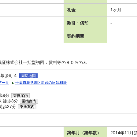
礼金
1ヶ月
敷引・償却
-
契約期間
可
保証株式会社一括型初回：賃料等の８０％のみ
区幕張町４
周辺地図
データ
千葉市花見川区周辺の家賃相場
歩9分
乗換案内
 徒歩8分
乗換案内
徒歩27分
乗換案内
張
築年月（築年数）
2014年11月(