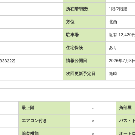
所在階/階数
1階/2階建
方位
北西
駐車場
近有 12,420
住宅保険
あり
情報公開日
2026年7月8
933222]
次回更新予定日
随時
最上階
角部屋
-
エアコン付き
バス・
○
追焚機能
オート
○