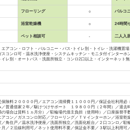
フローリング
バルコ
○
浴室乾燥機
24時間
○
ペット相談可
二人入
-
・エアコン・ロフト・バルコニー・バス･トイレ別・トイレ・洗濯機置
ガスコンロ可・温水洗浄便座・システムキッチン・モニタ付インターホ
トイレ別・オートバス・洗面所独立・コンロ2口以上・インターネット
災保険料２００００円／エアコン清掃費１１０００円／保証会社利用必
み／普通借家２年／駆けつけサポート １９８００円（２年間）／退去
満の場合は賃料１ヵ月分）／駐輪場代借主負担（使用時）／口座振替手
エアコン／ガスコンロ対応／フローリング／ＴＶインターホン／浴室乾
室／角住戸／温水洗浄便座／洗面所独立／洗面化粧台／２口コンロ／駐
ヶ月／２沿線利用可／ネット使用料不要／保証金不要／３駅以上利用可