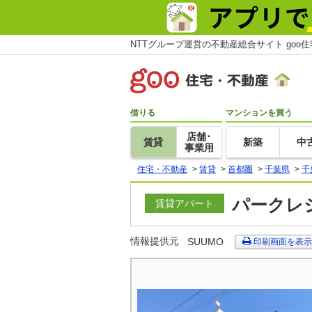
NTTグループ運営の不動産総合サイト goo
借りる
マンションを買う
店舗･
賃貸
新築
中
事業用
住宅・不動産
>
賃貸
>
首都圏
>
千葉県
>
千
パークレジ
賃貸アパート
情報提供元
SUUMO
印刷画面を表示