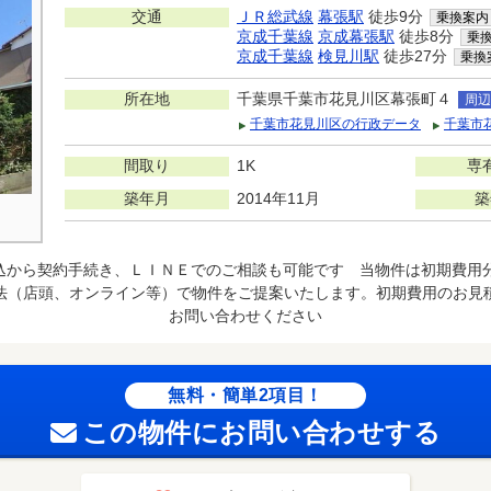
交通
ＪＲ総武線
幕張駅
徒歩9分
乗換案内
京成千葉線
京成幕張駅
徒歩8分
乗
京成千葉線
検見川駅
徒歩27分
乗換
所在地
千葉県千葉市花見川区幕張町４
周辺
千葉市花見川区の行政データ
千葉市
間取り
1K
専
築年月
2014年11月
築
込から契約手続き、ＬＩＮＥでのご相談も可能です 当物件は初期費用
法（店頭、オンライン等）で物件をご提案いたします。初期費用のお見
お問い合わせください
無料・簡単2項目！
この物件にお問い合わせする