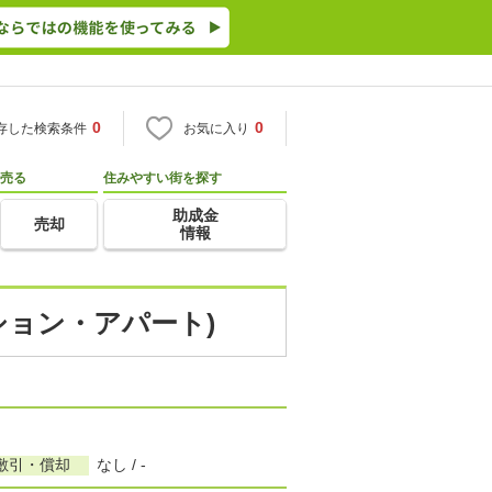
0
0
存した検索条件
お気に入り
売る
住みやすい街を探す
助成金
売却
情報
ション・アパート)
敷引・償却
なし / -