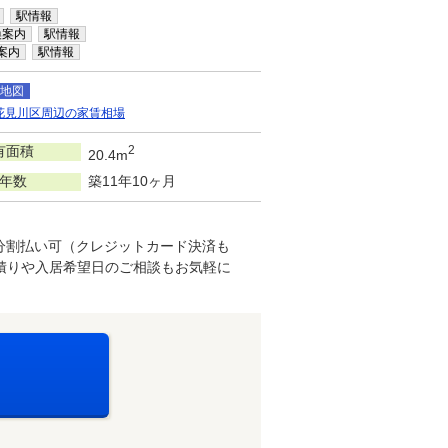
駅情報
換案内
駅情報
案内
駅情報
地図
花見川区周辺の家賃相場
有面積
2
20.4m
年数
築11年10ヶ月
分割払い可（クレジットカード決済も
積りや入居希望日のご相談もお気軽に