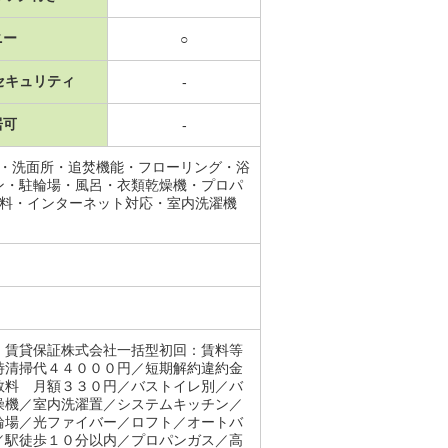
ニー
○
セキュリティ
-
居可
-
場・洗面所・追焚機能・フローリング・浴
ン・駐輪場・風呂・衣類乾燥機・プロパ
無料・インターネット対応・室内洗濯機
：賃貸保証株式会社一括型初回：賃料等
時清掃代４４０００円／短期解約違約金
数料 月額３３０円／バストイレ別／バ
燥機／室内洗濯置／システムキッチン／
輪場／光ファイバー／ロフト／オートバ
／駅徒歩１０分以内／プロパンガス／高