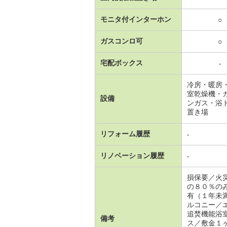
モニタ付インターホン
○
ガスコンロ可
○
宅配ボックス
-
冷房・暖房
室乾燥機・
設備
ンガス・浴
置き場
リフォーム履歴
-
リノベーション履歴
-
損保要／火
の８０％の
有（１年未
ルコニー／
追焚機能浴
備考
ス／敷金１