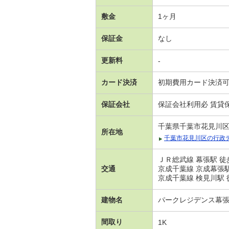
敷金
1ヶ月
保証金
なし
更新料
-
カード決済
初期費用カード決済
保証会社
保証会社利用必 賃貸
千葉県千葉市花見川
所在地
千葉市花見川区の行政
ＪＲ総武線 幕張駅 徒
交通
京成千葉線 京成幕張駅
京成千葉線 検見川駅 
建物名
パークレジデンス幕
間取り
1K