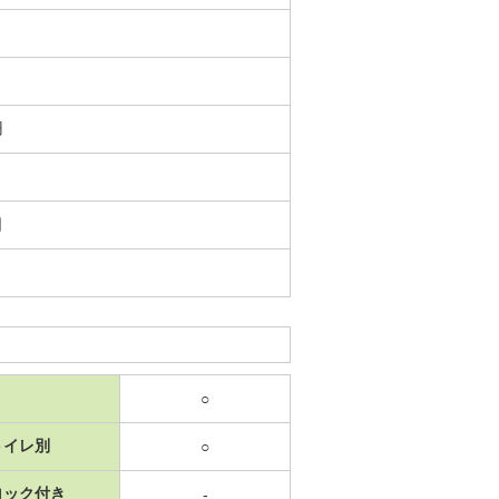
円
日
○
トイレ別
○
ロック付き
-