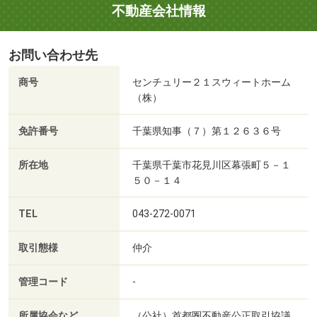
不動産会社情報
お問い合わせ先
商号
センチュリー２１スウィートホーム
（株）
免許番号
千葉県知事（７）第１２６３６号
所在地
千葉県千葉市花見川区幕張町５－１
５０－１４
TEL
043-272-0071
取引態様
仲介
管理コード
-
所属協会など
（公社）首都圏不動産公正取引協議