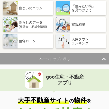
「住みたい街」
住まいのコラム
を見つけよう
暮らしのデータ
家賃相場
(補助金・助成金情報)
人気タウン
住宅ローン
ランキング
ページトップに戻る
goo住宅・不動産
アプリ
大手不動産サイト
物件
の
を