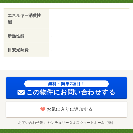
け工事不可・退去時撤去要）★テレビアンテナ、洗濯機置
き場はありません■解約予告：個人契約４０日／法人契約
エネルギー消費性
３０日／エアコン／角住戸／温水洗浄便座／最上階／ＩＨ
-
能
クッキングヒーター／照明付／敷金１ヶ月／バイク置場／
２沿線利用可／３駅以上利用可／東南向き／プロパンガス
断熱性能
-
／シャッター／礼金１ヶ月／保証会社利用可／Ｐａｓａｒ
幕張（ショッピングセンター）まで５５９ｍ／リブレ京成
目安光熱費
-
幕張本郷店（スーパー）まで９４２ｍ／ファミリーマート
Ｐａｓａｒ幕張上り店（コンビニ）まで５５５ｍ／くすり
の福太郎幕張本郷店（ドラッグストア）まで１０１２ｍ／
千葉幕張本郷郵便局（郵便局）まで７１４ｍ／京葉銀行幕
張本郷支店（銀行）まで９５３ｍ/賃貸戸数:2戸
無料・簡単2項目！
この物件にお問い合わせする
お気に入りに追加する
お問い合わせ先
センチュリー２１スウィートホーム（株）