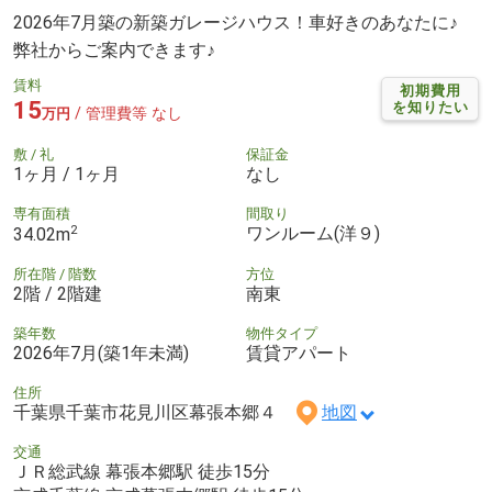
2026年7月築の新築ガレージハウス！車好きのあなたに♪
弊社からご案内できます♪
賃料
初期費用
15
を知りたい
/ 管理費等 なし
万円
敷 / 礼
保証金
1ヶ月 / 1ヶ月
なし
専有面積
間取り
2
ワンルーム(洋９)
34.02m
所在階 / 階数
方位
2階 / 2階建
南東
築年数
物件タイプ
2026年7月(築1年未満)
賃貸アパート
住所
千葉県千葉市花見川区幕張本郷４
地図
交通
ＪＲ総武線 幕張本郷駅 徒歩15分