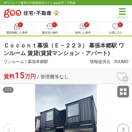
NTTグループ運営の不動産総合サイト goo住宅・不動産
0
1
0
0
最近検索した条件
最近見た物件
保存した条件
お気に入り
Ｃｏｃｏｎｔ幕張（Ｅ－２２３） 幕張本郷駅 ワ
ンルーム 賃貸(賃貸マンション・アパート)
ワンルーム / 幕張本郷駅
情報提供元
SUUMO
15
賃料
万円
/ 管理費等なし
1
/
15