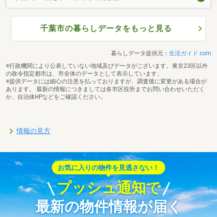
千葉市の暮らしデータをもっと見る
暮らしデータ提供元：
生活ガイド.com
※行政機関により公表していない地域及びデータがございます。東京23区以外
の政令指定都市は、市全体のデータとして表示しています。
※提供データには細心の注意を払っておりますが、調査後に変更がある場合が
あります。 最新の情報につきましては各市区役所までお問い合わせいただく
か、自治体HPなどをご確認ください。
情報の見方
お気に入りの物件を見逃さない！
プッシュ通知で
最新の物件情報が届く