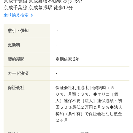
京成千葉線 京成幕張本郷駅 徒歩15分
京成千葉線 京成幕張駅 徒歩17分
乗り換え検索
敷引・償却
-
更新料
-
契約期間
定期借家 2年
カード決済
-
保証会社
保証会社利用必 初回契約時：５
０％、月額：３％、◆オリコ［個
人］連保不要［法人］連保必須・初
回５０％最低２万円＆月３％◆法人
契約（条件有）で保証会社なし敷金
２ヶ月