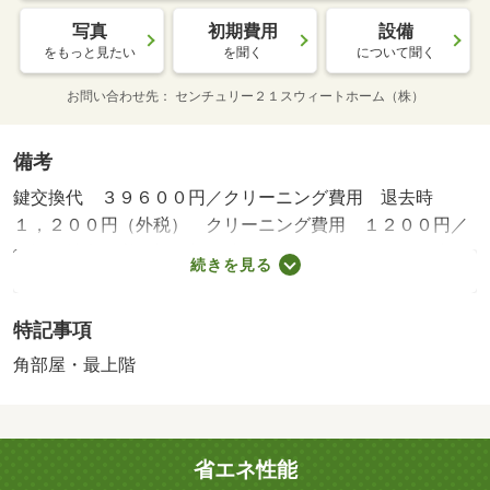
写真
初期費用
設備
をもっと見たい
を聞く
について聞く
お問い合わせ先
センチュリー２１スウィートホーム（株）
備考
鍵交換代 ３９６００円／クリーニング費用 退去時
１，２００円（外税） クリーニング費用 １２００円／
保証会社利用必：初回契約時：５０％、月額：３％、◆オ
続きを見る
リコ［個人］連保不要［法人］連保必須・初回５０％最低
２万円＆月３％◆法人契約（条件有）で保証会社なし敷金
特記事項
２ヶ月／仲介手数料１．１ヶ月／定期借家２年／単身者限
定／２０２６年７月新築ガレージハウス・居住用（ＳＯＨ
角部屋・最上階
Ｏ利用相談可）★１階は駐車場・バイク置き場・駐輪場と
してご利用いただけます（倉庫はＮＧとなります）★建物
前の平置き駐車場スペース付★ 短期違約金：１年未満
省エネ性能
解約時１か月分★インターネットは個別引込相談可（穴あ