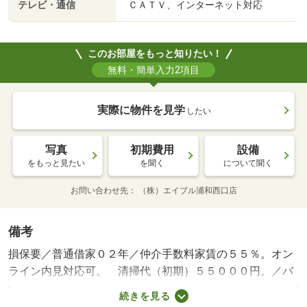
テレビ・通信
ＣＡＴＶ、インターネット対応
このお部屋をもっと知りたい！
無料・簡単入力2項目
実際に物件を見学
したい
写真
初期費用
設備
をもっと見たい
を聞く
について聞く
お問い合わせ先
（株）エイブル浦和西口店
備考
損保要／普通借家０２年／仲介手数料家賃の５５％。オン
ライン内見対応可。 清掃代（初期）５５０００円。／バ
ストイレ別／バルコニー／エアコン／クロゼット／フロー
続きを見る
リング／浴室乾燥機／オートロック／室内洗濯置／シュー