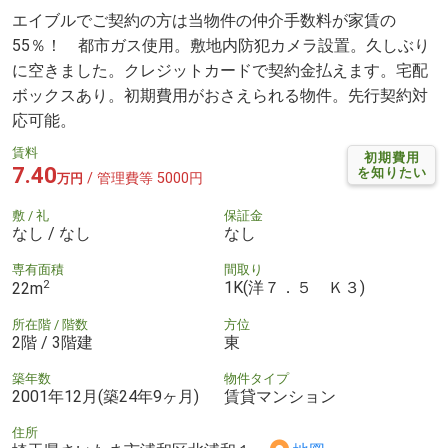
エイブルでご契約の方は当物件の仲介手数料が家賃の
55％！ 都市ガス使用。敷地内防犯カメラ設置。久しぶり
に空きました。クレジットカードで契約金払えます。宅配
ボックスあり。初期費用がおさえられる物件。先行契約対
応可能。
賃料
初期費用
7.40
を知りたい
/ 管理費等 5000円
万円
敷 / 礼
保証金
なし / なし
なし
専有面積
間取り
2
1K(洋７．５ Ｋ３)
22m
所在階 / 階数
方位
2階 / 3階建
東
築年数
物件タイプ
2001年12月(築24年9ヶ月)
賃貸マンション
住所