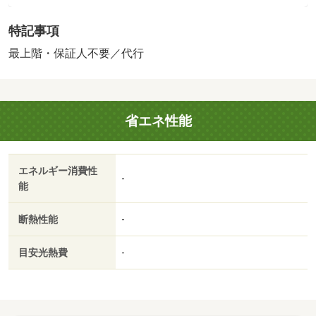
ズボックス／温水洗浄便座／洗面所独立／洗面化粧台／駐
特記事項
輪場／宅配ボックス／ＣＡＴＶ／最上階／防犯カメラ／Ｉ
Ｈクッキングヒーター／保証人不要／単身者相談／バイク
最上階・保証人不要／代行
置場／仲手０．５５ヶ月／駅徒歩１０分以内／敷地内ごみ
置き場／都市ガス／室内物干機／高速ネット対応／敷金・
礼金不要／ローソン（コンビニ）まで２００ｍ／クイーン
省エネ性能
ズ伊勢丹（スーパー）まで３００ｍ／埼玉県信用金庫（銀
行）まで３００ｍ／キリン堂（ドラッグストア）まで３５
０ｍ／北浦和図書館（図書館）まで１９０ｍ
エネルギー消費性
-
能
断熱性能
-
目安光熱費
-