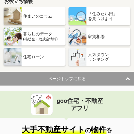
お役立ち情報
「住みたい街」
住まいのコラム
を見つけよう
暮らしのデータ
家賃相場
(補助金・助成金情報)
人気タウン
住宅ローン
ランキング
ページトップに戻る
goo住宅・不動産
アプリ
大手不動産サイト
物件
の
を