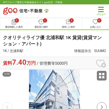
NTTグループ運営の不動産総合サイト goo住宅・不動産
0
1
0
0
最近検索した条件
最近見た物件
保存した条件
お気に入り
クオリティライフ優 北浦和駅 1K 賃貸(賃貸マン
ション・アパート)
1K / 北浦和駅
情報提供元
SUUMO
7.40
賃料
万円
/ 管理費等5000円
1
/
19