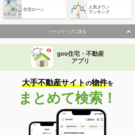
人気タウン
住宅ローン
ランキング
ページトップに戻る
goo住宅・不動産
アプリ
大手不動産サイト
物件
の
を
まとめて検索！