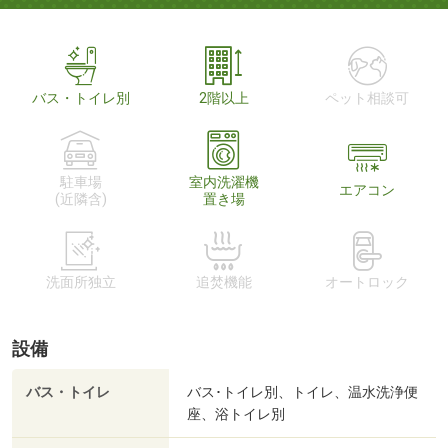
バス・トイレ別
2階以上
ペット相談可
駐車場
室内洗濯機
エアコン
(近隣含)
置き場
洗面所独立
追焚機能
オートロック
設備
バス・トイレ
バス･トイレ別、トイレ、温水洗浄便
座、浴トイレ別