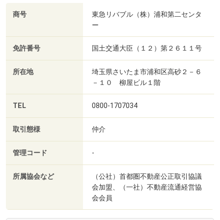
商号
東急リバブル（株）浦和第二センタ
ー
免許番号
国土交通大臣（１２）第２６１１号
所在地
埼玉県さいたま市浦和区高砂２－６
－１０ 柳屋ビル１階
TEL
0800-1707034
取引態様
仲介
管理コード
-
所属協会など
（公社）首都圏不動産公正取引協議
会加盟、（一社）不動産流通経営協
会会員