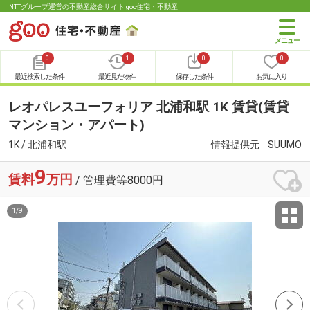
NTTグループ運営の不動産総合サイト goo住宅・不動産
0
1
0
0
最近検索した条件
最近見た物件
保存した条件
お気に入り
レオパレスユーフォリア 北浦和駅 1K 賃貸(賃貸
マンション・アパート)
1K / 北浦和駅
情報提供元
SUUMO
9
賃料
万円
/ 管理費等8000円
1
/
9