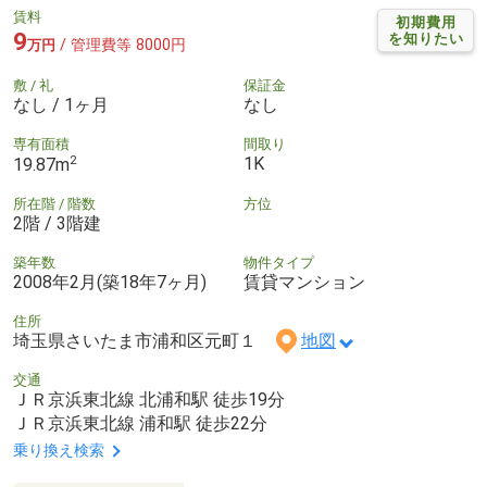
賃料
初期費用
9
を知りたい
/ 管理費等 8000円
万円
敷 / 礼
保証金
なし / 1ヶ月
なし
専有面積
間取り
2
1K
19.87m
所在階 / 階数
方位
2階 / 3階建
築年数
物件タイプ
2008年2月(築18年7ヶ月)
賃貸マンション
住所
埼玉県さいたま市浦和区元町１
地図
交通
ＪＲ京浜東北線 北浦和駅 徒歩19分
ＪＲ京浜東北線 浦和駅 徒歩22分
乗り換え検索