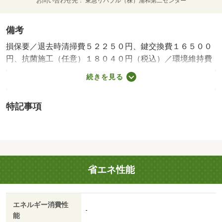
お問い合わせ先
東急リバブル（株）浦和第二センター
備考
損保要／退去時清掃費５２２５０円、鍵交換費１６５００
円、抗菌施工（任意）１８０４０円（税込）／環境維持費
５５０円／月、更新手数料１６５００円／２年（税込）／
続きを見る
保証会社利用必：保証料：１１８１９０円（契約内容によ
り１００～１２０％で変動有）※記載金額は１２０％の場
特記事項
合／バストイレ別／バルコニー／エアコン／ＴＶインター
ホン／室内洗濯置／温水洗浄便座／光ファイバー／電気コ
ンロ／家電付／家具付/賃貸戸数:27戸
省エネ性能
エネルギー消費性
-
能