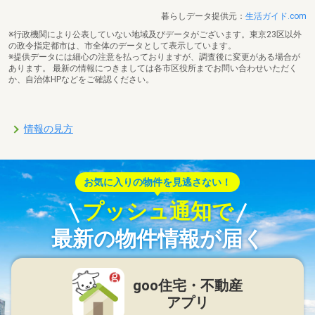
暮らしデータ提供元：
生活ガイド.com
※行政機関により公表していない地域及びデータがございます。東京23区以外
の政令指定都市は、市全体のデータとして表示しています。
※提供データには細心の注意を払っておりますが、調査後に変更がある場合が
あります。 最新の情報につきましては各市区役所までお問い合わせいただく
か、自治体HPなどをご確認ください。
情報の見方
お気に入りの物件を見逃さない！
プッシュ通知で
最新の物件情報が届く
goo住宅・不動産
アプリ