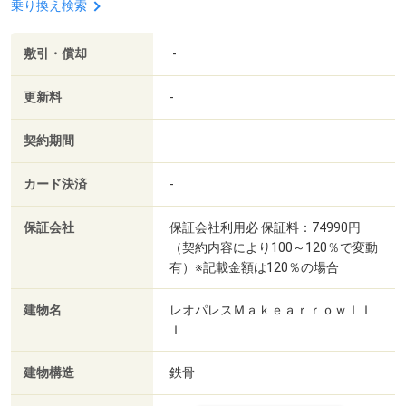
乗り換え検索
敷引・償却
-
更新料
-
契約期間
カード決済
-
保証会社
保証会社利用必 保証料：74990円
（契約内容により100～120％で変動
有）※記載金額は120％の場合
建物名
レオパレスＭａｋｅａｒｒｏｗＩＩ
Ｉ
建物構造
鉄骨