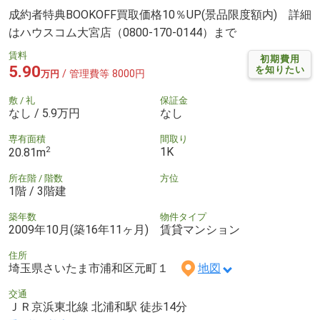
成約者特典BOOKOFF買取価格10％UP(景品限度額内) 詳細
はハウスコム大宮店（0800-170-0144）まで
賃料
初期費用
5.90
を知りたい
/ 管理費等 8000円
万円
敷 / 礼
保証金
なし / 5.9万円
なし
専有面積
間取り
2
1K
20.81m
所在階 / 階数
方位
1階 / 3階建
築年数
物件タイプ
2009年10月(築16年11ヶ月)
賃貸マンション
住所
埼玉県さいたま市浦和区元町１
地図
交通
ＪＲ京浜東北線 北浦和駅 徒歩14分