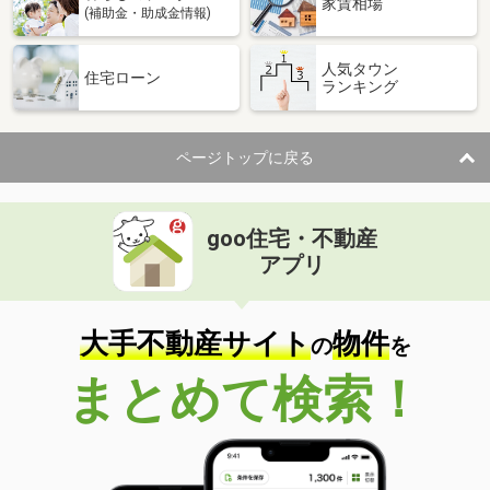
家賃相場
(補助金・助成金情報)
人気タウン
住宅ローン
ランキング
ページトップに戻る
goo住宅・不動産
アプリ
大手不動産サイト
物件
の
を
まとめて検索！