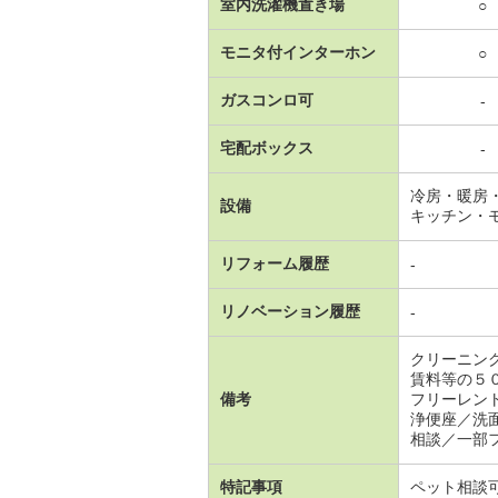
室内洗濯機置き場
○
モニタ付インターホン
○
ガスコンロ可
-
宅配ボックス
-
冷房・暖房
設備
キッチン・
リフォーム履歴
-
リノベーション履歴
-
クリーニン
賃料等の５
備考
フリーレン
浄便座／洗
相談／一部
特記事項
ペット相談