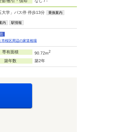
証金/敷引・償却
なし / -
玉大学」バス停 停歩13分
乗換案内
案内
駅情報
図
ま市桜区周辺の家賃相場
専有面積
2
90.72m
築年数
築2年