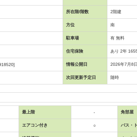
所在階/階数
2階建
方位
南
駐車場
有 無料
住宅保険
あり 2年 165
情報公開日
2026年7月8
18520]
次回更新予定日
随時
最上階
角部屋
-
エアコン付き
バス・
○