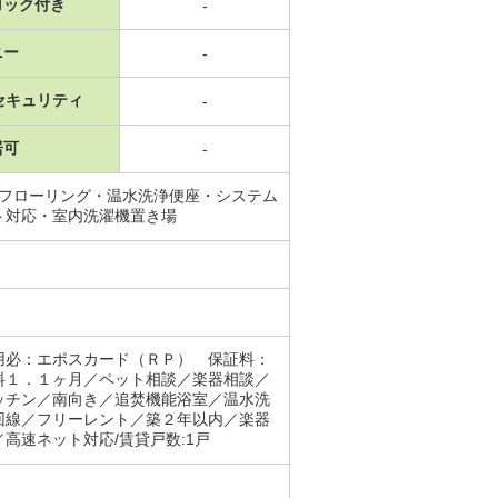
ロック付き
-
ニー
-
セキュリティ
-
居可
-
・フローリング・温水洗浄便座・システム
ト対応・室内洗濯機置き場
用必：エポスカード（ＲＰ） 保証料：
料１．１ヶ月／ペット相談／楽器相談／
ッチン／南向き／追焚機能浴室／温水洗
回線／フリーレント／築２年以内／楽器
高速ネット対応/賃貸戸数:1戸