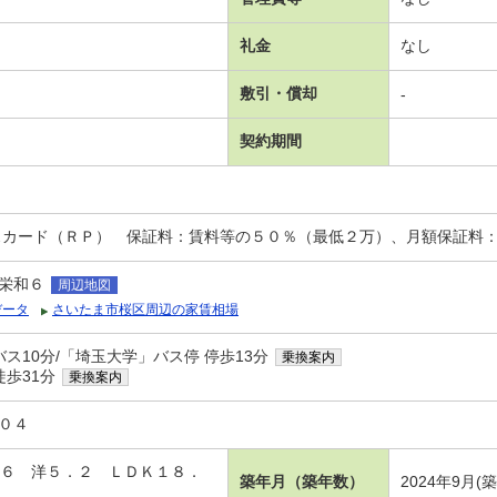
礼金
なし
敷引・償却
-
契約期間
スカード（ＲＰ） 保証料：賃料等の５０％（最低２万）、月額保証料
栄和６
周辺地図
データ
さいたま市桜区周辺の家賃相場
バス10分/「埼玉大学」バス停 停歩13分
乗換案内
徒歩31分
乗換案内
＃０４
 洋６ 洋５．２ ＬＤＫ１８．
築年月（築年数）
2024年9月(築