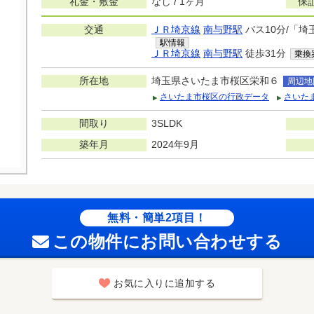
礼金・敷金
なし / 1ヶ月
保
交通
ＪＲ埼京線
南与野駅
バス10分/「埼
駅情報
ＪＲ埼京線
南与野駅
徒歩31分
乗換
所在地
埼玉県さいたま市桜区栄和６
周辺地
さいたま市桜区の行政データ
さいた
間取り
3SLDK
築年月
2024年9月
無料・簡単2項目！
この物件にお問い合わせする
お気に入りに追加する