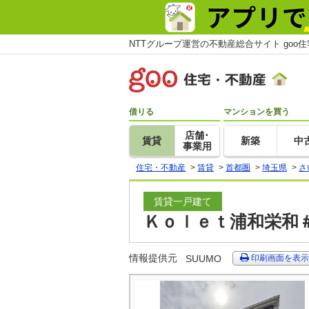
NTTグループ運営の不動産総合サイト goo
借りる
マンションを買う
店舗･
賃貸
新築
中
事業用
住宅・不動産
>
賃貸
>
首都圏
>
埼玉県
>
さ
賃貸一戸建て
Ｋｏｌｅｔ浦和栄和＃
情報提供元
SUUMO
印刷画面を表示