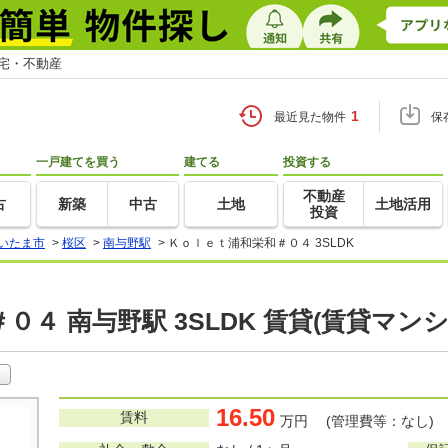
住宅・不動産
1
最近見た物件
保
一戸建てを買う
建てる
投資する
不動産
古
新築
中古
土地
土地活用
投資
いたま市
>
桜区
>
南与野駅
>
Ｋｏｌｅｔ浦和栄和＃０４ 3SLDK
０４ 南与野駅 3SLDK 賃貸(賃貸マン
16.50
賃料
万円 (管理費等：なし)