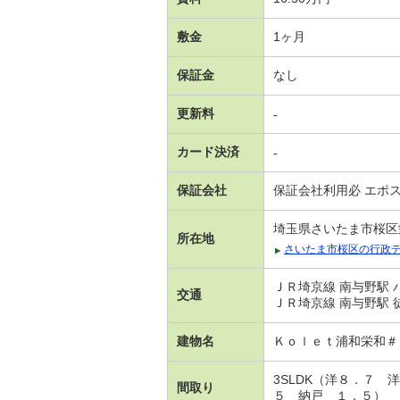
敷金
1ヶ月
保証金
なし
更新料
-
カード決済
-
保証会社
保証会社利用必 エポ
埼玉県さいたま市桜区
所在地
さいたま市桜区の行政
ＪＲ埼京線 南与野駅 
交通
ＪＲ埼京線 南与野駅 
建物名
Ｋｏｌｅｔ浦和栄和
3SLDK（洋８．７
間取り
５ 納戸 １．５）