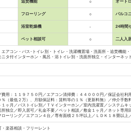
追焚機能
オート
○
フローリング
バルコ
○
浴室乾燥機
24時間
-
ペット相談可
二人入
○
・エアコン・バス･トイレ別・トイレ・洗濯機置場・洗面所・追焚機能
モニタ付インターホン・風呂・浴トイレ別・洗面所独立・インターネッ
グ費用：１１９７５０円／エアコン清掃費：４４０００円／保証会社利
０％（最低２万）、月額保証料：賃料等の１％（更新料無）／仲介手数
ト１ヶ月／バストイレ別／ＴＶインターホン／室内洗濯置／システムキ
面所独立／即入居可／礼金不要／ペット相談／敷金１ヶ月／ネット専用
フローリング／エアコン４台／専有面積２５坪以上／ＬＤＫ１８畳以上／
可・楽器相談・フリーレント