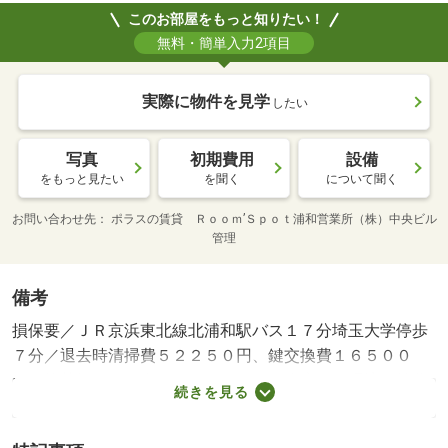
このお部屋をもっと知りたい！
無料・簡単入力2項目
実際に物件を見学
したい
写真
初期費用
設備
をもっと見たい
を聞く
について聞く
お問い合わせ先
ポラスの賃貸 Ｒｏｏｍ’Ｓｐｏｔ浦和営業所（株）中央ビル
管理
備考
損保要／ＪＲ京浜東北線北浦和駅バス１７分埼玉大学停歩
７分／退去時清掃費５２２５０円、鍵交換費１６５００
円、抗菌施工（任意）１８０４０円（税込）／環境維持費
続きを見る
５５０円／月、更新手数料１６５００円／２年（税込）／
保証会社利用必：保証料：１１２１９０円（契約内容によ