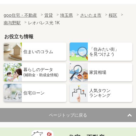
goo住宅・不動産
賃貸
埼玉県
さいたま市
桜区
南与野駅
レオパレス光 1K
お役立ち情報
「住みたい街」
住まいのコラム
を見つけよう
暮らしのデータ
家賃相場
(補助金・助成金情報)
人気タウン
住宅ローン
ランキング
ページトップに戻る