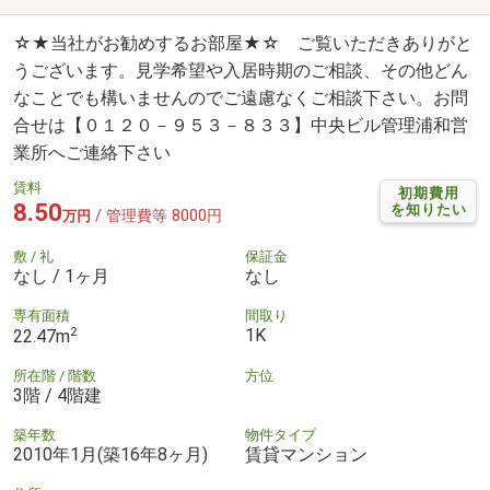
☆★当社がお勧めするお部屋★☆ ご覧いただきありがと
うございます。見学希望や入居時期のご相談、その他どん
なことでも構いませんのでご遠慮なくご相談下さい。お問
合せは【０１２０－９５３－８３３】中央ビル管理浦和営
業所へご連絡下さい
賃料
初期費用
8.50
を知りたい
/ 管理費等 8000円
万円
敷 / 礼
保証金
なし / 1ヶ月
なし
専有面積
間取り
2
1K
22.47m
所在階 / 階数
方位
3階 / 4階建
築年数
物件タイプ
2010年1月(築16年8ヶ月)
賃貸マンション