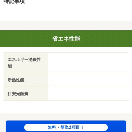
特記事項
り１００～１２０％で変動有）※記載金額は１２０％の場
合／バストイレ別／バルコニー／エアコン／ＴＶインター
ホン／オートロック／室内洗濯置／温水洗浄便座／光ファ
イバー／電気コンロ／家電付／家具付/賃貸戸数:28戸
省エネ性能
エネルギー消費性
-
能
断熱性能
-
目安光熱費
-
無料・簡単2項目！