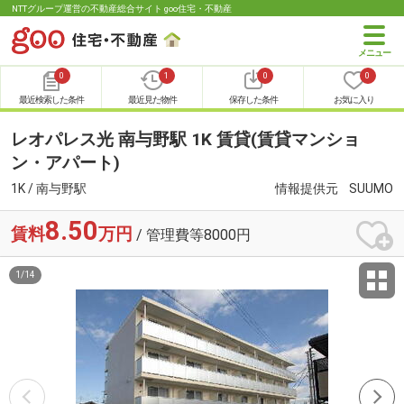
NTTグループ運営の不動産総合サイト goo住宅・不動産
0
1
0
0
最近検索した条件
最近見た物件
保存した条件
お気に入り
レオパレス光 南与野駅 1K 賃貸(賃貸マンショ
ン・アパート)
1K / 南与野駅
情報提供元
SUUMO
8.50
賃料
万円
/ 管理費等8000円
1
/
14