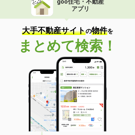
goo住宅・不動産
アプリ
大手不動産サイト
物件
の
を
まとめて検索！