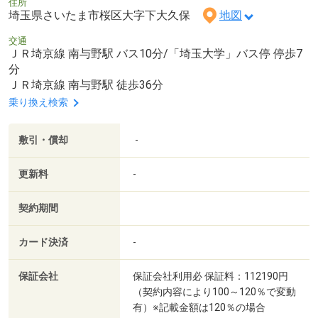
住所
埼玉県さいたま市桜区大字下大久保
地図
交通
ＪＲ埼京線 南与野駅 バス10分/「埼玉大学」バス停 停歩7
分
ＪＲ埼京線 南与野駅 徒歩36分
乗り換え検索
敷引・償却
-
更新料
-
契約期間
カード決済
-
保証会社
保証会社利用必 保証料：112190円
（契約内容により100～120％で変動
有）※記載金額は120％の場合