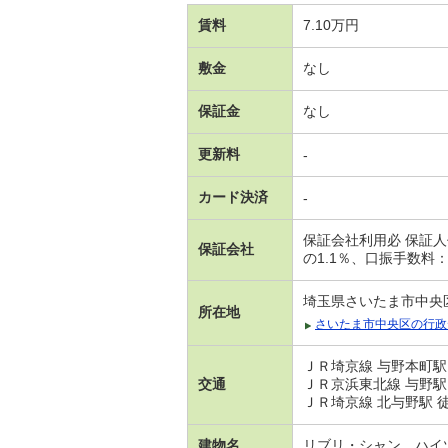
賃料
7.10万円
敷金
なし
保証金
なし
更新料
-
カード決済
-
保証会社利用必 保証
保証会社
の1.1％、口振手数料：
埼玉県さいたま市中央
所在地
さいたま市中央区の行政
ＪＲ埼京線 与野本町駅
交通
ＪＲ京浜東北線 与野駅
ＪＲ埼京線 北与野駅 徒
建物名
リブリ・シャン．ハイ