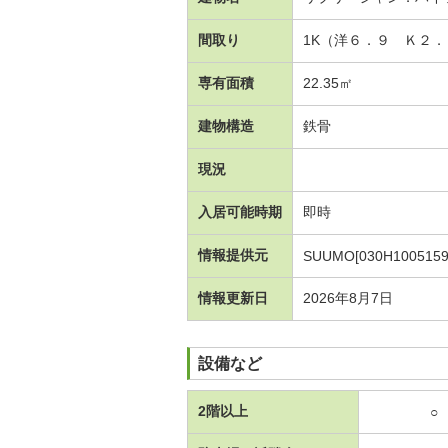
間取り
1K（洋６．９ Ｋ２．
専有面積
22.35㎡
建物構造
鉄骨
現況
入居可能時期
即時
情報提供元
SUUMO[030H1005159
情報更新日
2026年8月7日
設備など
2階以上
○