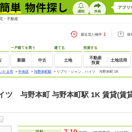
住宅・不動産
1
最近見た物件
保
一戸建てを買う
建てる
投資する
不動産
古
新築
中古
土地
土地活用
投資
いたま市
>
中央区
>
与野本町駅
>
リブリ・シャン．ハイツ 与野本町 1K
ツ 与野本町 与野本町駅 1K 賃貸(
7.10
賃料