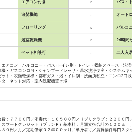
エアコン付き
バス・
○
追焚機能
オート
-
フローリング
バルコ
○
浴室乾燥機
24時間
○
ペット相談可
二人入
-
・エアコン・バルコニー・バス･トイレ別・トイレ・収納スペース・洗
燥機・ガスコンロ可・シャンプードレッサ・温水洗浄便座・システムキ
ゼット・衣類乾燥機・都市ガス・浴トイレ別・洗面所独立・コンロ2口
ンターネット対応・室内洗濯機置き場
会費：７７００円／消毒代：１６５００円／リブリクラブ：２２００円
社スマートクレジット（プランＰ）基本料：月額支払合計の１００％ 
３３０円／月／定期借家０２年００ヶ月／単身者可／賃貸物件専門スタ