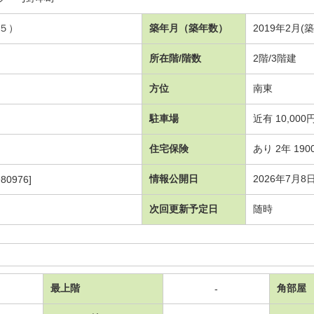
５）
築年月（築年数）
2019年2月(
所在階/階数
2階/3階建
方位
南東
駐車場
近有 10,000
住宅保険
あり 2年 190
情報公開日
2026年7月8
80976]
次回更新予定日
随時
最上階
角部屋
-