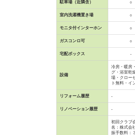
駐車場（近隣含）
○
室内洗濯機置き場
○
モニタ付インターホン
○
ガスコンロ可
○
宅配ボックス
-
冷房・暖房
グ・浴室乾
設備
場・クロー
ト無料・イ
リフォーム履歴
-
リノベーション履歴
-
初回クラブ
名：株式会
振手数料：