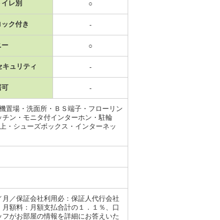
トイレ別
○
ロック付き
-
ニー
○
セキュリティ
-
居可
-
濯機置場・洗面所・ＢＳ端子・フローリン
ッチン・モニタ付インターホン・駐輪
以上・シューズボックス・インターネッ
／月／保証会社利用必：保証人代行会社
、月額料：月額支払合計の１．１％、口
ッフがお部屋の情報を詳細にお答えいた