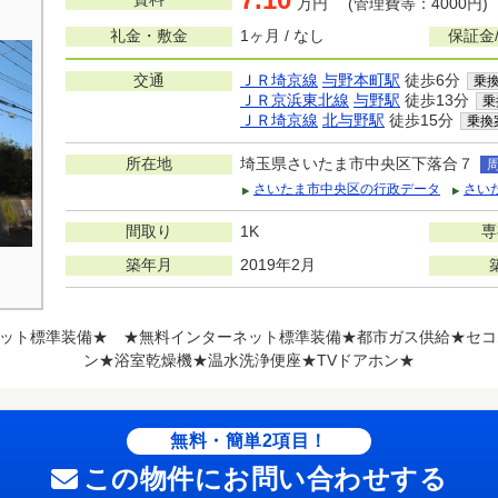
万円 (管理費等：4000円)
礼金・敷金
1ヶ月 / なし
保証金
交通
ＪＲ埼京線
与野本町駅
徒歩6分
乗
ＪＲ京浜東北線
与野駅
徒歩13分
乗
ＪＲ埼京線
北与野駅
徒歩15分
乗換
所在地
埼玉県さいたま市中央区下落合７
さいたま市中央区の行政データ
さい
間取り
1K
専
築年月
2019年2月
ット標準装備★ ★無料インターネット標準装備★都市ガス供給★セコ
ン★浴室乾燥機★温水洗浄便座★TVドアホン★
無料・簡単2項目！
この物件にお問い合わせする