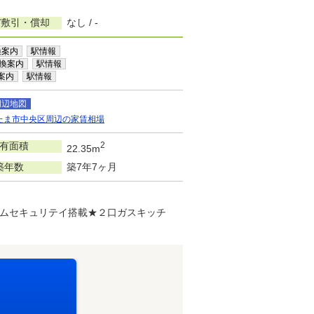
/敷引・償却
なし / -
換案内
駅情報
換案内
駅情報
案内
駅情報
周辺地図
たま市中央区周辺の家賃相場
有面積
2
22.35m
築年数
築7年7ヶ月
ムセキュリテイ搭載★２口ガスキッチ