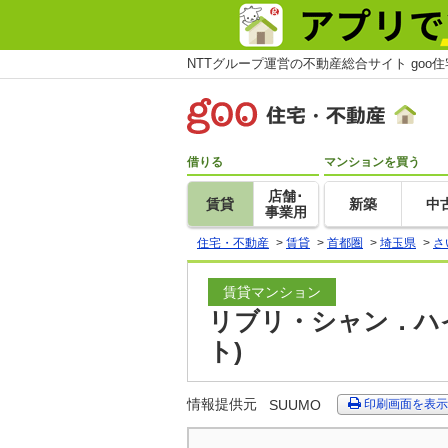
NTTグループ運営の不動産総合サイト goo
借りる
マンションを買う
店舗･
賃貸
新築
中
事業用
住宅・不動産
>
賃貸
>
首都圏
>
埼玉県
>
さ
賃貸マンション
リブリ・シャン．ハイ
ト)
情報提供元
SUUMO
印刷画面を表示