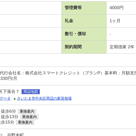
管理費等
4000円
礼金
1ヶ月
敷引・償却
-
契約期間
定期借家 2年
人代行会社名：株式会社スマートクレジット（プランP）基本料：月額支払
330円/月
区下落合７
周辺地図
データ
さいたま市中央区周辺の家賃相場
 徒歩6分
乗換案内
 徒歩13分
乗換案内
歩15分
乗換案内
ツ 与野本町