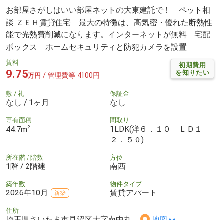
お部屋さがしはいい部屋ネットの大東建託で！ ペット相
談 ＺＥＨ賃貸住宅 最大の特徴は、高気密・優れた断熱性
能で光熱費削減になります。インターネットが無料 宅配
ボックス ホームセキュリティと防犯カメラを設置
賃料
初期費用
9.75
を知りたい
/ 管理費等 4100円
万円
敷 / 礼
保証金
なし / 1ヶ月
なし
専有面積
間取り
2
1LDK(洋６．１０ ＬＤ１
44.7m
２．５０)
所在階 / 階数
方位
1階 / 2階建
南西
築年数
物件タイプ
2026年10月
賃貸アパート
新築
住所
埼玉県さいたま市見沼区大字南中丸
地図