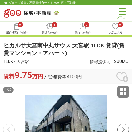
NTTグループ運営の不動産総合サイト goo住宅・不動産
0
1
0
0
最近検索した条件
最近見た物件
保存した条件
お気に入り
ヒカルサ大宮南中丸サウス 大宮駅 1LDK 賃貸(賃
貸マンション・アパート)
1LDK / 大宮駅
情報提供元
SUUMO
9.75
賃料
万円
/ 管理費等4100円
1
/
20