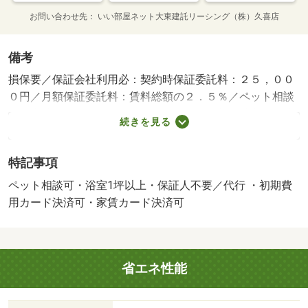
お問い合わせ先
いい部屋ネット大東建託リーシング（株）久喜店
備考
損保要／保証会社利用必：契約時保証委託料：２５，００
０円／月額保証委託料：賃料総額の２．５％／ペット相談
／退去時クリーニング費用￥８００００が契約時必要。駐
続きを見る
車場貸主インボイス登録あり／更新事務手数料２２０００
円／ｒｕｕｍサポート費用（月額）１９８０円／鍵セット
特記事項
費３３００円／バストイレ別／バルコニー／エアコン／フ
ローリング／シャワー付洗面台／ＴＶインターホン／浴室
ペット相談可・浴室1坪以上・保証人不要／代行 ・初期費
乾燥機／室内洗濯置／シューズボックス／システムキッチ
用カード決済可・家賃カード決済可
ン／追焚機能浴室／温水洗浄便座／洗面所独立／洗面化粧
台／駐輪場／宅配ボックス／対面式キッチン／防犯カメラ
／ペット相談／ＩＨクッキングヒーター／照明付／ウォー
省エネ性能
クインクロゼット／保証人不要／エアコン２台／ネット使
用料不要／浄水器／床下収納／雨戸／２４時間換気システ
ム／複層ガラス／人感照明センサー／浴室１坪以上／セキ