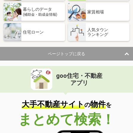
暮らしのデータ
家賃相場
(補助金・助成金情報)
人気タウン
住宅ローン
ランキング
ページトップに戻る
goo住宅・不動産
アプリ
大手不動産サイト
物件
の
を
まとめて検索！