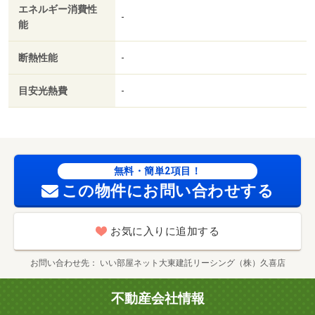
エネルギー消費性
ュリティ会社加入済／都市ガス／シャッター／室内物干機
-
能
／ＢＳ／ＩＴ重説 対応物件／ＬＧＢＴフレンドリー／初
期費用カード決済可／家賃カード決済可／コープみらい
断熱性能
-
コープ大宮中川店（スーパー）まで３００ｍ／マミーマー
ト 南中野店（スーパー）まで４００ｍ／セブンイレブン
目安光熱費
-
さいたま南中丸店（コンビニ）まで５５０ｍ／ローソン
さいたま南中丸店（コンビニ）まで５５０ｍ／松屋 大宮
南中丸店（飲食店）まで８４ｍ／サイゼリヤ さいたま大
和田店（飲食店）まで６００ｍ
無料・簡単2項目！
この物件にお問い合わせする
お気に入りに追加する
お問い合わせ先
いい部屋ネット大東建託リーシング（株）久喜店
不動産会社情報