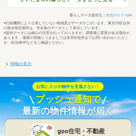
暮らしデータ提供元：
生活ガイド.com
※行政機関により公表していない地域及びデータがございます。東京23区以外
の政令指定都市は、市全体のデータとして表示しています。
※提供データには細心の注意を払っておりますが、調査後に変更がある場合が
あります。 最新の情報につきましては各市区役所までお問い合わせいただく
か、自治体HPなどをご確認ください。
情報の見方
お気に入りの物件を見逃さない！
プッシュ通知で
最新の物件情報が届く
goo住宅・不動産