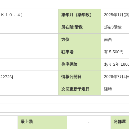
ＤＫ１０．４）
築年月（築年数）
2025年1月(
所在階/階数
1階/3階建
方位
南西
駐車場
有 5,500円
住宅保険
あり 2年 180
情報公開日
2026年7月4
22726]
次回更新予定日
随時
最上階
角部屋
-