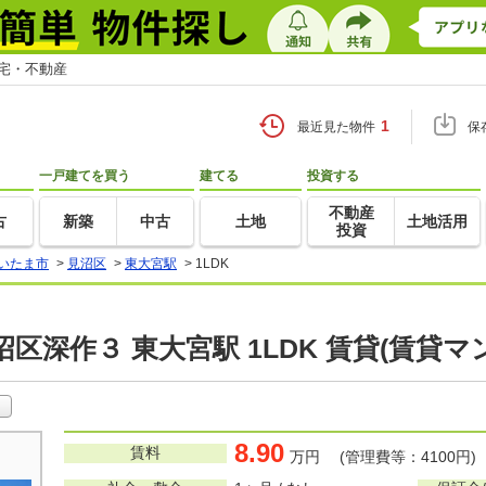
住宅・不動産
1
最近見た物件
保
一戸建てを買う
建てる
投資する
不動産
古
新築
中古
土地
土地活用
投資
いたま市
>
見沼区
>
東大宮駅
>
1LDK
区深作３ 東大宮駅 1LDK 賃貸(賃貸
8.90
賃料
万円 (管理費等：4100円)