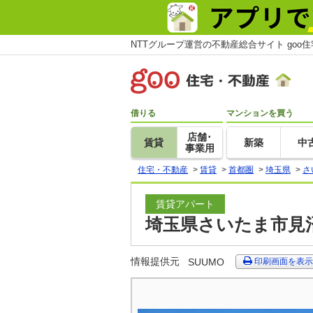
NTTグループ運営の不動産総合サイト goo
借りる
マンションを買う
店舗･
賃貸
新築
中
事業用
住宅・不動産
>
賃貸
>
首都圏
>
埼玉県
>
さ
賃貸アパート
埼玉県さいたま市見沼
情報提供元
SUUMO
印刷画面を表示