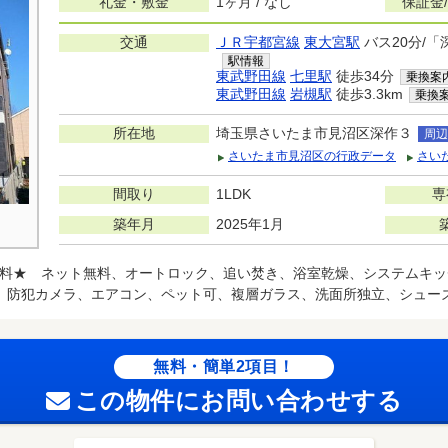
礼金・敷金
1ヶ月 / なし
保証金
交通
ＪＲ宇都宮線
東大宮駅
バス20分/「
駅情報
東武野田線
七里駅
徒歩34分
乗換案
東武野田線
岩槻駅
徒歩3.3km
乗換
所在地
埼玉県さいたま市見沼区深作３
周辺
さいたま市見沼区の行政データ
さい
間取り
1LDK
専
築年月
2025年1月
料★ ネット無料、オートロック、追い焚き、浴室乾燥、システムキッ
、防犯カメラ、エアコン、ペット可、複層ガラス、洗面所独立、シュー
無料・簡単2項目！
この物件にお問い合わせする