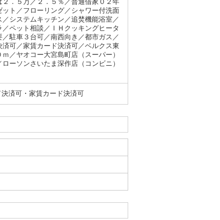
は２．５万／２．５％／普通借家０２年
ゼット／フローリング／シャワー付洗面
ス／システムキッチン／追焚機能浴室／
ラ／ペット相談／ＩＨクッキングヒータ
要／駐車３台可／南西向き／都市ガス／
決済可／家賃カード決済可／ベルクス東
０ｍ／ヤオコー大宮島町店（スーパー）
／ローソンさいたま深作店（コンビニ）
ド決済可・家賃カード決済可