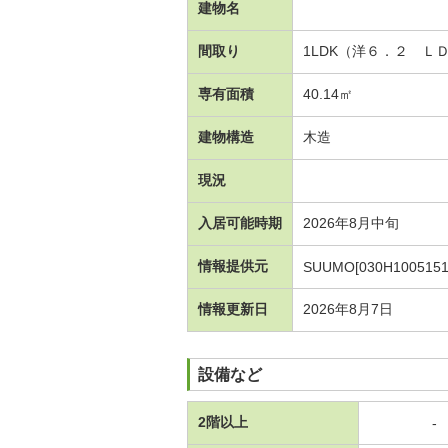
建物名
間取り
1LDK（洋６．２ Ｌ
専有面積
40.14㎡
建物構造
木造
現況
入居可能時期
2026年8月中旬
情報提供元
SUUMO[030H1005151
情報更新日
2026年8月7日
設備など
2階以上
-