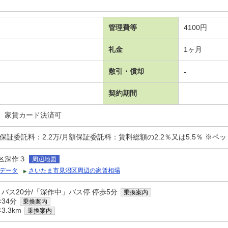
管理費等
4100円
礼金
1ヶ月
敷引・償却
-
契約期間
、家賃カード決済可
証委託料：2.2万/月額保証委託料：賃料総額の2.2％又は5.5％ ※ペット可
区深作３
周辺地図
データ
さいたま市見沼区周辺の家賃相場
 バス20分/「深作中」バス停 停歩5分
乗換案内
34分
乗換案内
.3km
乗換案内