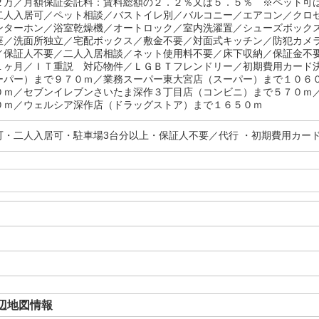
２万／月額保証委託料：賃料総額の２．２％又は５．５％ ※ペット可
二人入居可／ペット相談／バストイレ別／バルコニー／エアコン／クロ
ンターホン／浴室乾燥機／オートロック／室内洗濯置／シューズボック
座／洗面所独立／宅配ボックス／敷金不要／対面式キッチン／防犯カメ
／保証人不要／二人入居相談／ネット使用料不要／床下収納／保証金不
１ヶ月／ＩＴ重説 対応物件／ＬＧＢＴフレンドリー／初期費用カード
ーパー）まで９７０ｍ／業務スーパー東大宮店（スーパー）まで１０６
０ｍ／セブンイレブンさいたま深作３丁目店（コンビニ）まで５７０ｍ
０ｍ／ウェルシア深作店（ドラッグストア）まで１６５０ｍ
可・二人入居可・駐車場3台分以上・保証人不要／代行 ・初期費用カー
辺地図情報