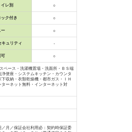
トイレ別
○
ロック付き
○
ニー
○
セキュリティ
-
居可
○
納スペース・洗濯機置場・洗面所・ＢＳ端
洗浄便座・システムキッチン・カウンタ
床下収納・衣類乾燥機・都市ガス・ＩＨ
ンターネット無料・インターネット対
円／月／保証会社利用必：契約時保証委