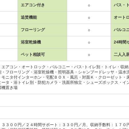
エアコン付き
バス・
○
追焚機能
オート
○
フローリング
バルコ
○
浴室乾燥機
24時間
○
ペット相談可
二人入
○
・エアコン・オートロック・バルコニー・バス･トイレ別・トイレ・収
能・フローリング・浴室乾燥機・照明器具・シャンプードレッサ・温水
・モニタ付インターホン・宅配ＢＯＸ・風呂・対面Ｋ・クローゼット・
ヒータ・浴トイレ別・防犯カメラ・洗面所独立・シューズボックス・イ
濯機置き場
：３３００円／２４時間サポート：３３０円／月、収納手数料：１７０