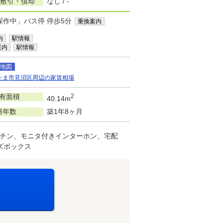
/敷引・償却
なし / -
深作中」バス停 停歩5分
乗換案内
内
駅情報
案内
駅情報
地図
たま市見沼区周辺の家賃相場
有面積
2
40.14m
築年数
築1年8ヶ月
チン、モニタ付きインターホン、宅配
ズボックス