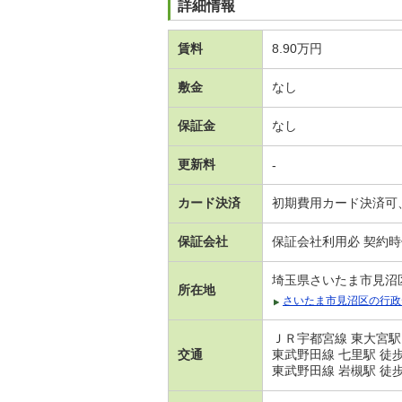
詳細情報
賃料
8.90万円
敷金
なし
保証金
なし
更新料
-
カード決済
初期費用カード決済可
保証会社
保証会社利用必 契約時保
埼玉県さいたま市見沼
所在地
さいたま市見沼区の行政
ＪＲ宇都宮線 東大宮駅
交通
東武野田線 七里駅 徒歩
東武野田線 岩槻駅 徒歩3