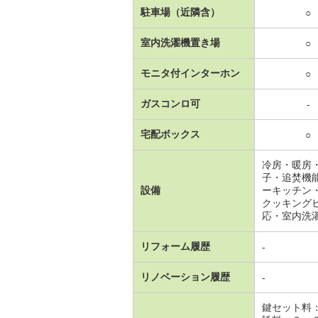
駐車場（近隣含）
○
室内洗濯機置き場
○
モニタ付インターホン
○
ガスコンロ可
-
宅配ボックス
○
冷房・暖房
子・追焚機
設備
ーキッチン
クッキング
応・室内洗
リフォーム履歴
-
リノベーション履歴
-
鍵セット料