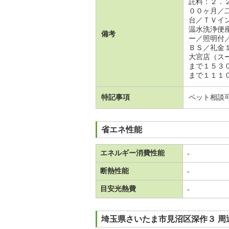
託料：２．
００ヶ月／
台／ＴＶイ
温水洗浄便
備考
ー／照明付
ＢＳ／礼金
大宮店（ス
まで１５３
まで１１１
特記事項
ペット相談
省エネ性能
エネルギー消費性能
-
断熱性能
-
目安光熱費
-
埼玉県さいたま市見沼区深作３ 周