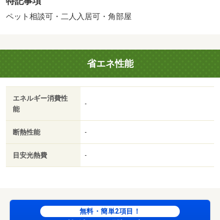
特記事項
スタッフがお部屋の情報を詳細にお答えいたします。お問
合わせはタウンハウジング浦和店まで♪／バストイレ別／バ
ペット相談可・二人入居可・角部屋
ルコニー／エアコン／ガスコンロ対応／フローリング／Ｔ
Ｖインターホン／浴室乾燥機／オートロック／室内洗濯置
／システムキッチン／角住戸／温水洗浄便座／宅配ボック
省エネ性能
ス／ＣＡＴＶ／礼金不要／ＢＳ・ＣＳ／敷金不要／防犯カ
メラ／ペット相談／二人入居相談／南西角住戸／ディンプ
ルキー／ネット使用料不要／保証金不要／南西向き／都市
エネルギー消費性
ガス／敷金・礼金不要／さいたま新都心駅（ＪＲ東日本
-
能
東北本線（宇都宮線））（その他）まで８６０ｍ／セブン
イレブンさいたま吉敷町店（コンビニ）まで９０ｍ／？
断熱性能
-
ＰＲＯＮＴＯ 大宮区役所店（飲食店）まで３１０ｍ／イ
トーヨーカドー大宮店（スーパー）まで６７０ｍ／ドラッ
目安光熱費
-
グセイムス吉敷店（ドラッグストア）まで７２０ｍ／ヨド
バシカメラマルチメディアさいたま新都心駅前店（ホーム
センター）まで７６０ｍ／ＪＲ京浜東北・根岸線 与野駅
徒歩２５分/賃貸戸数:130戸
無料・簡単2項目！