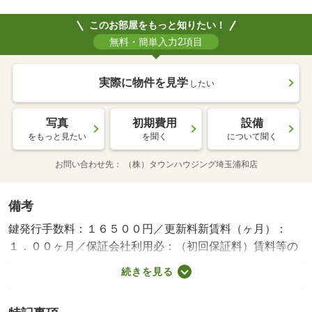
このお部屋をもっと知りたい！
無料・簡単入力2項目
実際に物件を見学
したい
写真
初期費用
設備
をもっと見たい
を聞く
について聞く
お問い合わせ先
（株）タウンハウジング埼玉浦和店
備考
鍵発行手数料：１６５００円／更新料新賃料（ヶ月）：
１．００ヶ月／保証会社利用必：（初回保証料）賃料等の
２０％、以後１年毎に１００００円、口振手数料毎月２２
続きを見る
０円（税込）。（法人・個人ともに）／普通借家０２年０
０ヶ月／二人入居可／子供可／ペット相談／賃貸物件専門