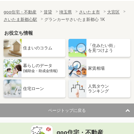
goo住宅・不動産
賃貸
埼玉県
さいたま市
大宮区
さいたま新都心駅
グランカーサさいたま新都心 1K
お役立ち情報
「住みたい街」
住まいのコラム
を見つけよう
暮らしのデータ
家賃相場
(補助金・助成金情報)
人気タウン
住宅ローン
ランキング
ページトップに戻る
goo住宅・不動産