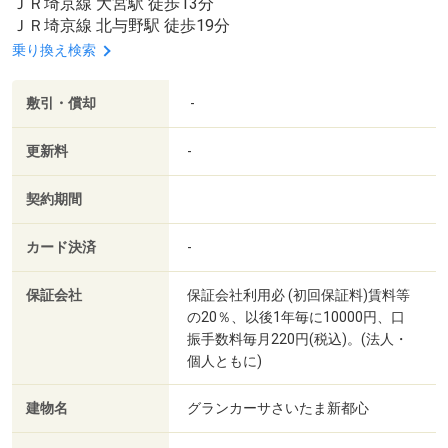
ＪＲ埼京線 大宮駅 徒歩13分
ＪＲ埼京線 北与野駅 徒歩19分
乗り換え検索
敷引・償却
-
更新料
-
契約期間
カード決済
-
保証会社
保証会社利用必 (初回保証料)賃料等
の20％、以後1年毎に10000円、口
振手数料毎月220円(税込)。(法人・
個人ともに)
建物名
グランカーサさいたま新都心