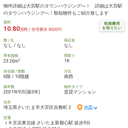
物件詳細は大宮駅のタウンハウジングへ！ 詳細は大宮駅
のタウンハウジングへ！類似物件もご紹介致します
賃料
初期費用
10.80
を知りたい
/ 管理費等 8000円
万円
敷 / 礼
保証金
なし / なし
なし
専有面積
間取り
2
1K
23.26m
所在階 / 階数
方位
6階 / 10階建
南西
築年数
物件タイプ
2021年9月(築5年)
賃貸マンション
住所
埼玉県さいたま市大宮区吉敷町２
地図
交通
ＪＲ京浜東北線 さいたま新都心駅 徒歩9分