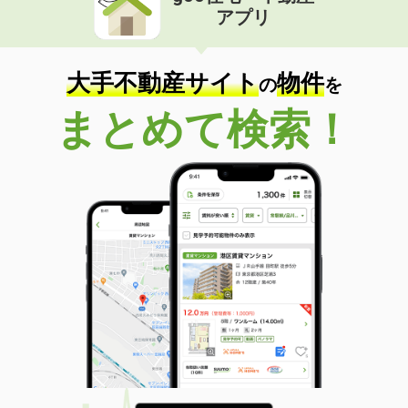
アプリ
大手不動産サイト
物件
の
を
まとめて検索！