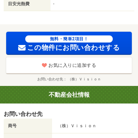
／セブンイレブンさいたま一の宮通り店大黒屋（コンビ
目安光熱費
-
ニ）まで１９１ｍ／モスバーガー・大宮東口店（飲食店）
まで５２４ｍ／さいたま市大宮区役所（役所）まで６２１
ｍ／東武ストア 大宮堀の内店（スーパー）まで６６７ｍ
／ドラッグストアセイムス堀の内薬局（ドラッグストア）
まで６４５ｍ
無料・簡単2項目！
この物件にお問い合わせする
お気に入りに追加する
お問い合わせ先
（株）Ｖｉｓｉｏｎ
不動産会社情報
お問い合わせ先
商号
（株）Ｖｉｓｉｏｎ