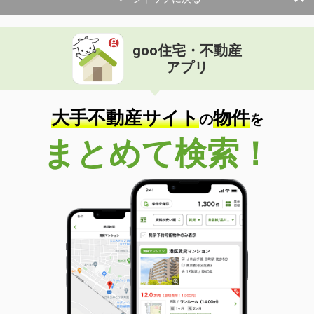
goo住宅・不動産
アプリ
大手不動産サイト
物件
の
を
まとめて検索！