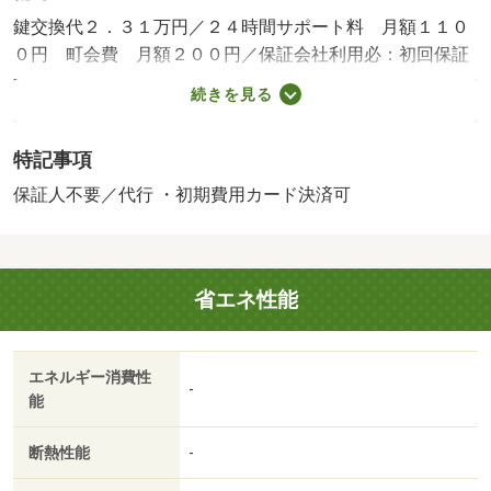
鍵交換代２．３１万円／２４時間サポート料 月額１１０
０円 町会費 月額２００円／保証会社利用必：初回保証
料：総賃料の５０％、更新料：１００００円／年／普通借
続きを見る
家０２年０ヶ月／単身者限定／子供不可／事務所利用不可
／ルームシェア不可／【電話問合せ限定】仲介手数料１．
特記事項
１ヶ月→９８００円対象物件。退去時ルームクリーニング
代実費精算。飲食店、喫煙者不可。／バストイレ別／バル
保証人不要／代行 ・初期費用カード決済可
コニー／エアコン／ガスコンロ対応／クロゼット／フロー
リング／シャワー付洗面台／ＴＶインターホン／浴室乾燥
機／オートロック／室内洗濯置／シューズボックス／シス
省エネ性能
テムキッチン／南向き／追焚機能浴室／温水洗浄便座／脱
衣所／エレベーター／洗面所独立／洗面化粧台／２口コン
ロ／宅配ボックス／防犯カメラ／保証人不要／２沿線利用
エネルギー消費性
可／ディンプルキー／ネット使用料不要／複層ガラス／始
-
能
発駅／２駅利用可／３駅以上利用可／３沿線以上利用可／
駅徒歩１０分以内／築５年以内／寝室８畳以上／都市ガス
断熱性能
-
／洗面所にドア／南面バルコニー／初期費用カード決済可