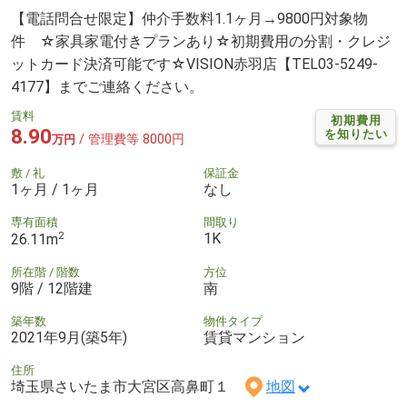
【電話問合せ限定】仲介手数料1.1ヶ月→9800円対象物
件 ☆家具家電付きプランあり☆初期費用の分割・クレジ
ットカード決済可能です☆VISION赤羽店【TEL03-5249-
4177】までご連絡ください。
賃料
初期費用
8.90
を知りたい
/ 管理費等 8000円
万円
敷 / 礼
保証金
1ヶ月 / 1ヶ月
なし
専有面積
間取り
2
1K
26.11m
所在階 / 階数
方位
9階 / 12階建
南
築年数
物件タイプ
2021年9月(築5年)
賃貸マンション
住所
埼玉県さいたま市大宮区高鼻町１
地図