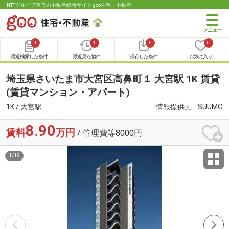
NTTグループ運営の不動産総合サイト goo住宅・不動産
0
1
0
0
最近検索した条件
最近見た物件
保存した条件
お気に入り
埼玉県さいたま市大宮区高鼻町１ 大宮駅 1K 賃貸
(賃貸マンション・アパート)
1K / 大宮駅
情報提供元
SUUMO
8.90
賃料
万円
/ 管理費等8000円
1
/
19