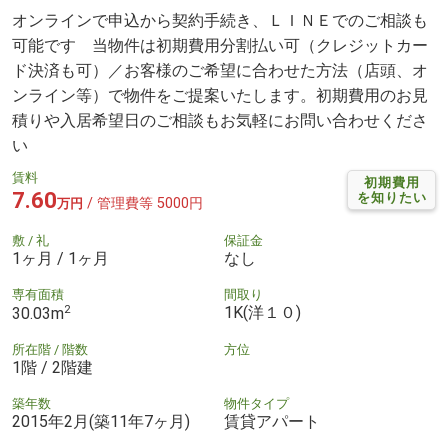
オンラインで申込から契約手続き、ＬＩＮＥでのご相談も
可能です 当物件は初期費用分割払い可（クレジットカー
ド決済も可）／お客様のご希望に合わせた方法（店頭、オ
ンライン等）で物件をご提案いたします。初期費用のお見
積りや入居希望日のご相談もお気軽にお問い合わせくださ
い
賃料
初期費用
7.60
を知りたい
/ 管理費等 5000円
万円
敷 / 礼
保証金
1ヶ月 / 1ヶ月
なし
専有面積
間取り
2
1K(洋１０)
30.03m
所在階 / 階数
方位
1階 / 2階建
築年数
物件タイプ
2015年2月(築11年7ヶ月)
賃貸アパート