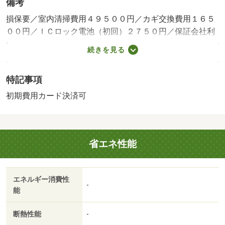
備考
損保要／室内清掃費用４９５００円／カギ交換費用１６５
００円／ＩＣロック電池（初回）２７５０円／保証会社利
用必：初回３．４％＋８００円／月／普通借家２年／ルー
続きを見る
ムクリーニング料金にエアコン清掃費用を含みます／ＣＡ
ＴＶでＢＳ、ＣＳ視聴可（ＣＡＴＶ、ＢＳ別途契約要、有
特記事項
償）／駐輪場代借主負担（使用時）／バストイレ別／バル
コニー／エアコン／フローリング／シャワー付洗面台／Ｔ
初期費用カード決済可
Ｖインターホン／オートロック／室内洗濯置／システムキ
ッチン／温水洗浄便座／洗面所独立／洗面化粧台／駐輪場
／ＣＡＴＶ／光ファイバー／防犯カメラ／ＩＨクッキング
省エネ性能
ヒーター／ウォークインクロゼット／敷金１ヶ月／カード
キー／保証金不要／雨戸／３駅以上利用可／３沿線以上利
用可／シャッター／室内物干機／玄関収納／高速ネット対
エネルギー消費性
応／礼金１ヶ月／初期費用カード決済可／大宮大成郵便局
-
能
まで３８５ｍ／埼玉点字図書館まで９２０ｍ／ベルク さ
いたま櫛引店（スーパー）まで１１０３ｍ／ローソン さ
断熱性能
-
いたま大成町二丁目店（コンビニ）まで２９２ｍ／ドラッ