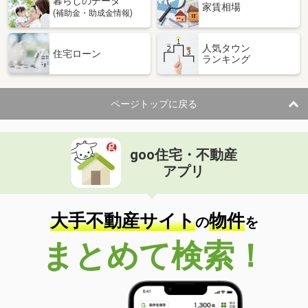
暮らしのデータ
家賃相場
(補助金・助成金情報)
人気タウン
住宅ローン
ランキング
ページトップに戻る
goo住宅・不動産
アプリ
大手不動産サイト
物件
の
を
まとめて検索！