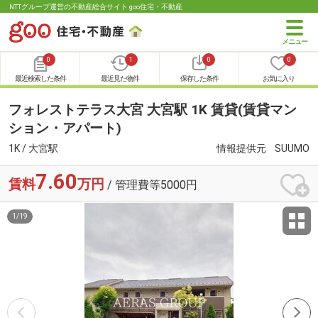
NTTグループ運営の不動産総合サイト goo住宅・不動産
0
1
0
0
最近検索した条件
最近見た物件
保存した条件
お気に入り
フォレストテラス大宮 大宮駅 1K 賃貸(賃貸マン
ション・アパート)
1K / 大宮駅
情報提供元
SUUMO
7.60
賃料
万円
/ 管理費等5000円
1
/
19