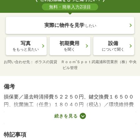
無料・簡単入力2項目
実際に物件を見学
したい
写真
初期費用
設備
をもっと見たい
を聞く
について聞く
お問い合わせ先
ポラスの賃貸 Ｒｏｏｍ’Ｓｐｏｔ武蔵浦和営業所（株）中央
ビル管理
備考
損保要／退去時清掃費５２２５０円、鍵交換費１６５００
円、抗菌施工（任意）１８０４０円（税込）／環境維持費
５５０円／月、更新手数料１６５００円／２年（税込）／
続きを見る
保証会社利用必：保証料：８０９９０円（契約内容により
１００～１２０％で変動有）※記載金額は１２０％の場合
特記事項
／バストイレ別／エアコン／ＴＶインターホン／室内洗濯