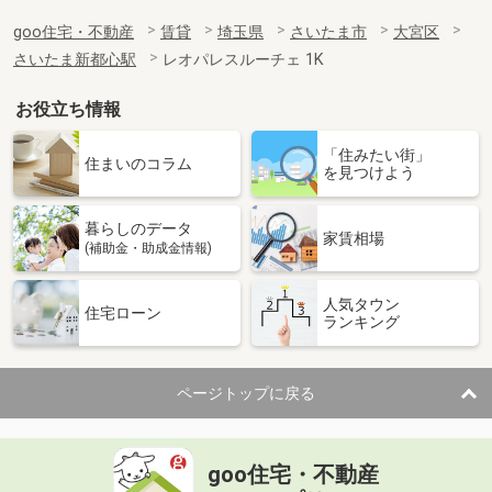
goo住宅・不動産
賃貸
埼玉県
さいたま市
大宮区
さいたま新都心駅
レオパレスルーチェ 1K
お役立ち情報
「住みたい街」
住まいのコラム
を見つけよう
暮らしのデータ
家賃相場
(補助金・助成金情報)
人気タウン
住宅ローン
ランキング
ページトップに戻る
goo住宅・不動産