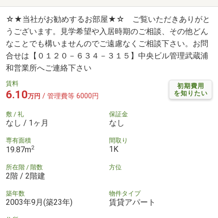
☆★当社がお勧めするお部屋★☆ ご覧いただきありがと
うございます。見学希望や入居時期のご相談、その他どん
なことでも構いませんのでご遠慮なくご相談下さい。お問
合せは【０１２０－６３４－３１５】中央ビル管理武蔵浦
和営業所へご連絡下さい
賃料
初期費用
6.10
を知りたい
/ 管理費等 6000円
万円
敷 / 礼
保証金
なし / 1ヶ月
なし
専有面積
間取り
2
1K
19.87m
所在階 / 階数
方位
2階 / 2階建
築年数
物件タイプ
2003年9月(築23年)
賃貸アパート