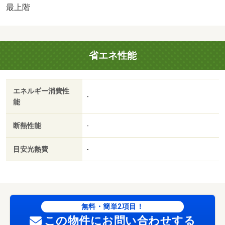
置／温水洗浄便座／宅配ボックス／ＣＡＴＶ／光ファイバ
最上階
ー／最上階／電気コンロ／ロフト／家電付／家具付/賃貸戸
数:10戸
省エネ性能
エネルギー消費性
-
能
断熱性能
-
目安光熱費
-
無料・簡単2項目！
この物件にお問い合わせする