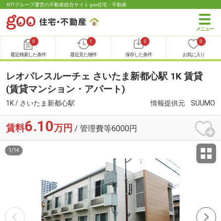
NTTグループ運営の不動産総合サイト goo住宅・不動産
0
1
0
0
最近検索した条件
最近見た物件
保存した条件
お気に入り
レオパレスルーチェ さいたま新都心駅 1K 賃貸
(賃貸マンション・アパート)
1K / さいたま新都心駅
情報提供元
SUUMO
6.10
賃料
万円
/ 管理費等6000円
1
/
14