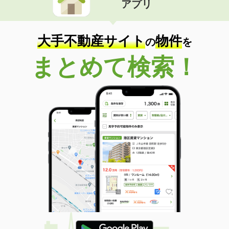
アプリ
大手不動産サイト
物件
の
を
まとめて検索！