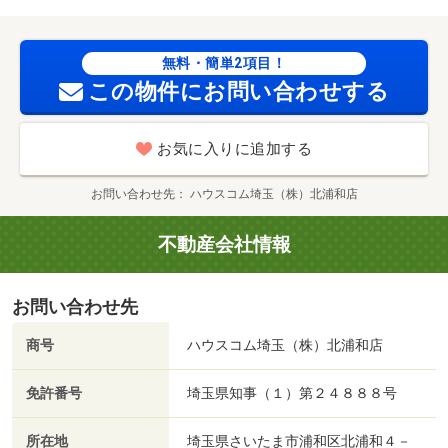
ビルトガレージ／キッチン未使用／都市ガス／室内物干機
／礼金１ヶ月／ＩＴ重説 対応物件／スーパーバリュー
大宮三橋店（スーパー）まで９６３ｍ／ヤオコー 大宮上
無料・簡単2項目！
小町店（スーパー）まで１４６８ｍ／バーミヤン与野本町
この物件にお問い合わせする
店（飲食店）まで２６２９ｍ／イオン大宮店（その他）ま
で２８３１ｍ／大宮高島屋（その他）まで２７７５ｍ／マ
お気に入りに追加する
ルエツ 大成店（スーパー）まで３６６９ｍ
お問い合わせ先
ハウスコム埼玉（株）北浦和店
不動産会社情報
お問い合わせ先
商号
ハウスコム埼玉（株）北浦和店
免許番号
埼玉県知事（１）第２４８８８号
所在地
埼玉県さいたま市浦和区北浦和４－