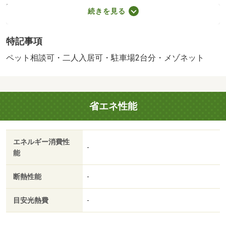
新賃料１．００ヶ月分 室内清掃費用 １３２０００円／
続きを見る
保証会社利用必：初回保証料：月額総賃料１００％（※最
低保証料：２０ ０００円）月額保証料：月額総賃料１％
特記事項
／二人入居可／子供可／ペット相談／※宅内配線のみ・固
定電話・ＦＡＸ・インターネット引込の際は契約前に要連
ペット相談可・二人入居可・駐車場2台分・メゾネット
絡 ※電気 ミツウロコグリーンエネルギー（株）から供
給 ※１年未満での短期解約時、賃料１ヶ月分の違約金あ
り ※法人契約の場合は敷金１ヶ月、礼金１ヶ月 ※ペット
省エネ性能
飼育時（犬・猫可）敷金積み増し料金（償却）有り／バス
トイレ別／バルコニー／エアコン／ガスコンロ対応／クロ
ゼット／フローリング／ＴＶインターホン／浴室乾燥機／
エネルギー消費性
室内洗濯置／シューズボックス／システムキッチン／追焚
-
能
機能浴室／温水洗浄便座／脱衣所／洗面所独立／洗面化粧
台／宅配ボックス／即入居可／敷金不要／３口以上コンロ
断熱性能
-
／ペット相談／駐車場１台無料／全居室洋室／駐車２台可
／全居室フローリング／２沿線利用可／駐車場２台無料／
目安光熱費
-
築２年以内／２４時間換気システム／築３年以内／２駅利
用可／３駅以上利用可／敷地内ごみ置き場／築５年以内／