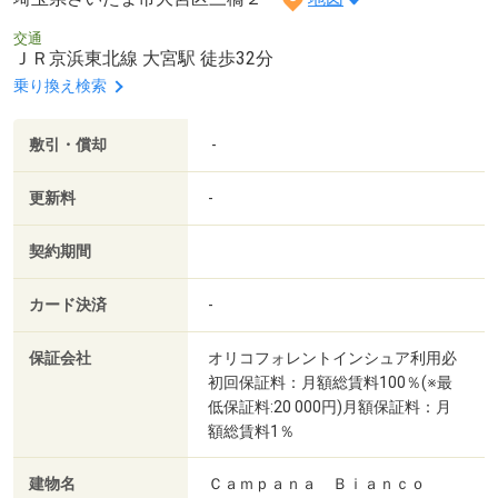
交通
ＪＲ京浜東北線 大宮駅 徒歩32分
乗り換え検索
敷引・償却
-
更新料
-
契約期間
カード決済
-
保証会社
オリコフォレントインシュア利用必
初回保証料：月額総賃料100％(※最
低保証料:20 000円)月額保証料：月
額総賃料1％
建物名
Ｃａｍｐａｎａ Ｂｉａｎｃｏ