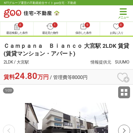
NTTグループ運営の不動産総合サイト goo住宅・不動産
0
1
0
0
最近検索した条件
最近見た物件
保存した条件
お気に入り
Ｃａｍｐａｎａ Ｂｉａｎｃｏ 大宮駅 2LDK 賃貸
(賃貸マンション・アパート)
2LDK / 大宮駅
情報提供元
SUUMO
24.80
賃料
万円
/ 管理費等8000円
1
/
20