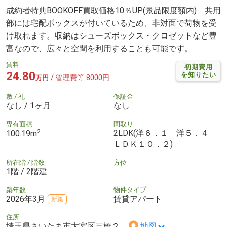
成約者特典BOOKOFF買取価格10％UP(景品限度額内) 共用
部には宅配ボックスが付いているため、非対面で荷物を受
け取れます。収納はシューズボックス・クロゼットなど豊
富なので、広々と空間を利用することも可能です。
賃料
初期費用
24.80
を知りたい
/ 管理費等 8000円
万円
敷 / 礼
保証金
なし / 1ヶ月
なし
専有面積
間取り
2
2LDK(洋６．１ 洋５．４
100.19m
ＬＤＫ１０．２)
所在階 / 階数
方位
1階 / 2階建
築年数
物件タイプ
2026年3月
賃貸アパート
新築
住所
埼玉県さいたま市大宮区三橋２
地図