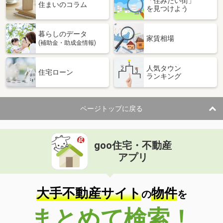
「住みたい街」
住まいのコラム
を見つけよう
暮らしのデータ
家賃相場
(補助金・助成金情報)
人気タウン
住宅ローン
ランキング
ページトップに戻る
goo住宅・不動産
アプリ
大手不動産サイト
物件
の
を
まとめて検索！