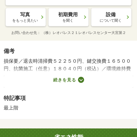
写真
初期費用
設備
をもっと見たい
を聞く
について聞く
お問い合わせ先
（株）レオパレス２１レオパレスセンター大宮第２
備考
損保要／退去時清掃費５２２５０円、鍵交換費１６５００
円、抗菌施工（任意）１８０４０円（税込）／環境維持費
５５０円／月、更新手数料１６５００円／２年（税込）／
続きを見る
保証会社利用必：保証料：１１３３９０円（契約内容によ
り１００～１２０％で変動有）※記載金額は１２０％の場
特記事項
合／仲介手数料不要／バストイレ別／バルコニー／エアコ
ン／ＴＶインターホン／室内洗濯置／温水洗浄便座／洗面
最上階
所独立／光ファイバー／最上階／防犯カメラ／電気コンロ
／ロフト／仲介手数料不要／人感照明センサー／家電付／
家具付／シャッター/賃貸戸数:10戸