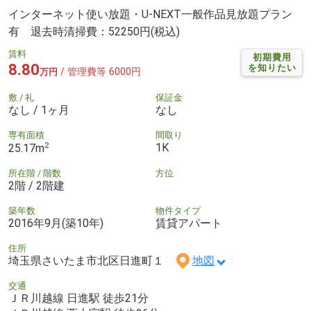
インターネット使い放題・U-NEXT一般作品見放題プラン
有 退去時清掃費：52250円(税込)
賃料
初期費用
8.80
を知りたい
/ 管理費等 6000円
万円
敷 / 礼
保証金
なし / 1ヶ月
なし
専有面積
間取り
2
1K
25.17m
所在階 / 階数
方位
2階 / 2階建
築年数
物件タイプ
2016年9月(築10年)
賃貸アパート
住所
埼玉県さいたま市北区日進町１
地図
交通
ＪＲ川越線 日進駅 徒歩21分