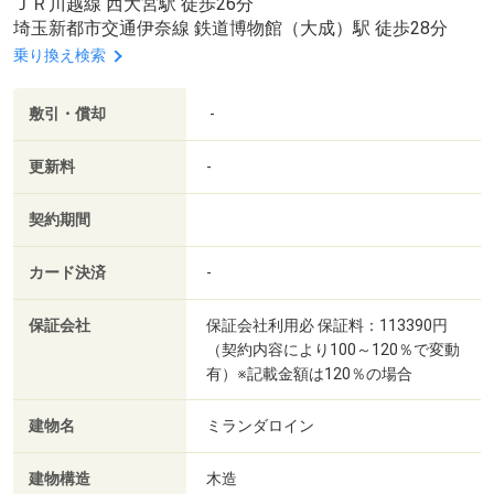
ＪＲ川越線 西大宮駅 徒歩26分
埼玉新都市交通伊奈線 鉄道博物館（大成）駅 徒歩28分
乗り換え検索
敷引・償却
-
更新料
-
契約期間
カード決済
-
保証会社
保証会社利用必 保証料：113390円
（契約内容により100～120％で変動
有）※記載金額は120％の場合
建物名
ミランダロイン
建物構造
木造