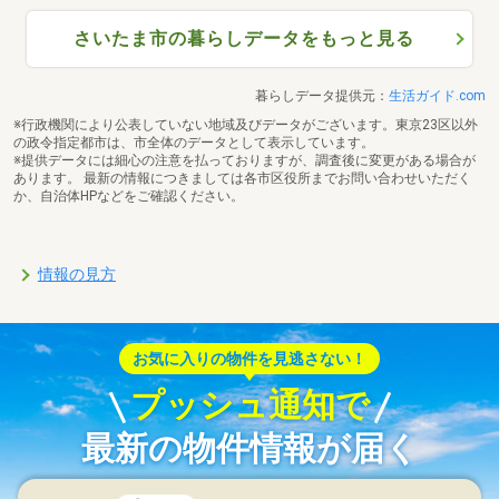
さいたま市の暮らしデータをもっと見る
暮らしデータ提供元：
生活ガイド.com
※行政機関により公表していない地域及びデータがございます。東京23区以外
の政令指定都市は、市全体のデータとして表示しています。
※提供データには細心の注意を払っておりますが、調査後に変更がある場合が
あります。 最新の情報につきましては各市区役所までお問い合わせいただく
か、自治体HPなどをご確認ください。
情報の見方
お気に入りの物件を見逃さない！
プッシュ通知で
最新の物件情報が届く