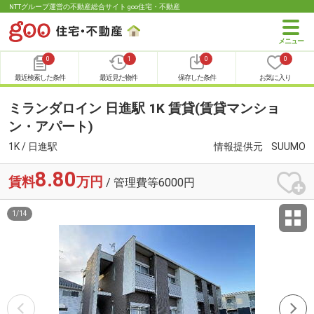
NTTグループ運営の不動産総合サイト goo住宅・不動産
0
1
0
0
最近検索した条件
最近見た物件
保存した条件
お気に入り
ミランダロイン 日進駅 1K 賃貸(賃貸マンショ
ン・アパート)
1K / 日進駅
情報提供元
SUUMO
8.80
賃料
万円
/ 管理費等6000円
1
/
14