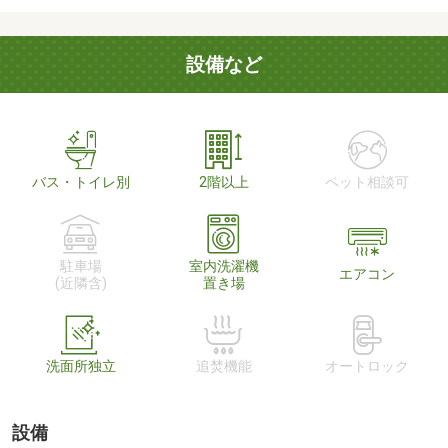
設備など
バス・トイレ別
2階以上
ペット相談可
駐車場
室内洗濯機
エアコン
(近隣含)
置き場
洗面所独立
追焚機能
オートロック
設備