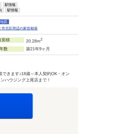
駅情報
内
駅情報
地図
ま市北区周辺の家賃相場
有面積
2
20.28m
年数
築21年9ヶ月
談できます♪18歳～本人契約OK・オン
ウンハウジング上尾店まで！