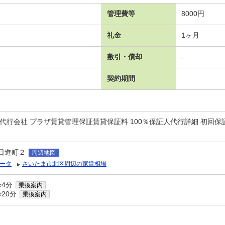
管理費等
8000円
礼金
1ヶ月
敷引・償却
-
契約期間
代行会社 プラザ賃貸管理保証賃貸保証料 100％保証人代行詳細 初回保証
日進町２
周辺地図
ータ
さいたま市北区周辺の家賃相場
歩4分
乗換案内
20分
乗換案内