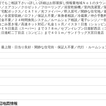
何でもご相談下さい♪詳しい詳細はお部屋探し情報量地域Ｎｏ１のタウ
ー／エアコン／クロゼット／フローリング／浴室乾燥機／室内洗濯置／
／宅配ボックス／ＣＡＴＶ／光ファイバー／即入居可／閑静な住宅地／
ロ／全居室収納／ロフト／保証人不要／単身者相談／冷蔵庫／仲介手数
証金不要／２４時間換気システム／ルームシェア相談／電子レンジ／一
内ごみ置き場／高速ネット対応／礼金１ヶ月／イスタ！日進（ショッピ
ＤＥＮ日進店（スーパー）まで３７８ｍ／セブンイレブン日進駅西店（
ま日進町二丁目店（コンビニ）まで４０１ｍ／サンドラッグ大宮日進店（
・最上階・日当り良好・閑静な住宅街・保証人不要／代行 ・ルームシェ
辺地図情報