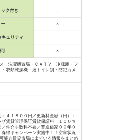
ロック付き
-
ニー
○
セキュリティ
-
居可
○
ース・洗濯機置場・ＣＡＴＶ・冷蔵庫・フ
ト・衣類乾燥機・浴トイレ別・防犯カメ
用：４１８００円／更新料金額（円）：
ラザ賃貸管理保証賃貸保証料 １００％
円／仲介手数料不要／普通借家０２年０
、春得キャンペーン実施中！！空室状況
談可能☆賃貸市場に出ている情報をまとめ