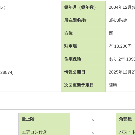
５）
築年月（築年数）
2004年12月
所在階/階数
3階/3階建
方位
西
駐車場
有 13,200円
住宅保険
あり 2年 199
情報公開日
2025年12月2
28574]
次回更新予定日
随時
最上階
角部屋
○
エアコン付き
バス・
○