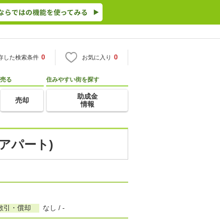
0
0
存した検索条件
お気に入り
売る
住みやすい街を探す
助成金
売却
情報
アパート)
敷引・償却
なし / -