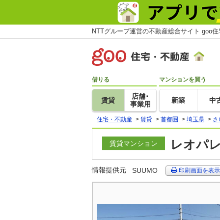
NTTグループ運営の不動産総合サイト goo
借りる
マンションを買う
店舗･
賃貸
新築
中
事業用
住宅・不動産
>
賃貸
>
首都圏
>
埼玉県
>
さ
レオパレ
賃貸マンション
情報提供元
SUUMO
印刷画面を表示