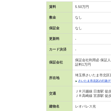
賃料
5.50万円
敷金
なし
保証金
なし
更新料
-
カード決済
-
保証会社利用必 保証人
保証会社
証料1万円
埼玉県さいたま市北区
所在地
さいたま市北区の行政デ
ＪＲ川越線 日進駅 徒
交通
ＪＲ高崎線 宮原駅 徒歩
建物名
レオパレス光