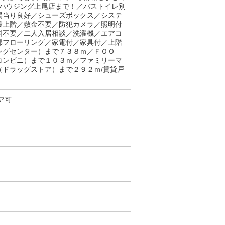
ンハウジング上尾店まで！／バストイレ別
陽当り良好／シューズボックス／システ
最上階／敷金不要／防犯カメラ／照明付
料不要／二人入居相談／洗濯機／エアコ
部フローリング／家電付／家具付／上階
ングセンター）まで７３８ｍ／ＦＯＯ
コンビニ）まで１０３ｍ／ファミリーマ
ドラッグストア）まで２９２ｍ/賃貸戸
ア可