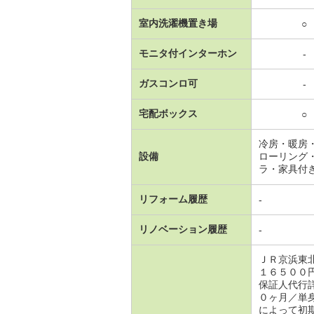
室内洗濯機置き場
○
モニタ付インターホン
-
ガスコンロ可
-
宅配ボックス
○
冷房・暖房
設備
ローリング
ラ・家具付
リフォーム履歴
-
リノベーション履歴
-
ＪＲ京浜東
１６５００
保証人代行
０ヶ月／単
によって初