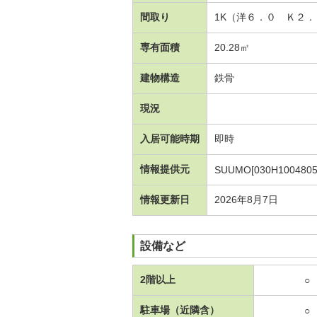
間取り
1K（洋６．０ Ｋ２．
専有面積
20.28㎡
建物構造
鉄骨
現況
入居可能時期
即時
情報提供元
SUUMO[030H1004805
情報更新日
2026年8月7日
設備など
2階以上
○
駐車場（近隣含）
○