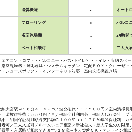
追焚機能
オート
-
フローリング
バルコ
○
浴室乾燥機
24時間
○
ペット相談可
二人入
-
・エアコン・ロフト・バルコニー・バス･トイレ別・トイレ・収納スペ
・浴室乾燥機・照明器具・システムキッチン・宅配ＢＯＸ・クローゼッ
き・シューズボックス・インターネット対応・室内洗濯機置き場
北線大宮駅車１６分４．４Ｋｍ／鍵交換代：１６５００円／室内清掃費
円、環境維持費：５５０円／月／保証会社利用必：保証人代行会社 プ
詳細 初回保証料月額総支払額の１００％ｏｒ１２０％年間保証料１万
身者可／二人入居可／ルームシェア相談／新社会人・新入学生の方限定
期費用・入居時期相談できます♪１８歳～本人契約ＯＫ・オンライン相