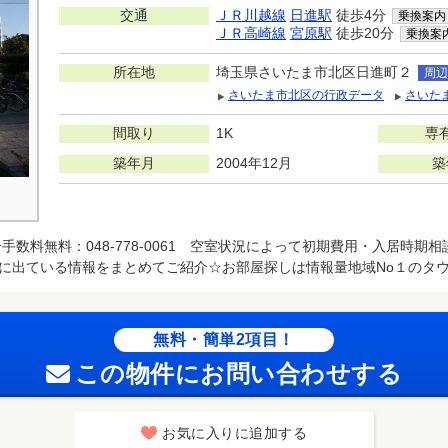
交通
ＪＲ川越線
日進駅
徒歩4分
乗換案内
ＪＲ高崎線
宮原駅
徒歩20分
乗換案
所在地
埼玉県さいたま市北区日進町２
周辺
さいたま市北区の行政データ
さいた
間取り
1K
専
築年月
2004年12月
築
手数料無料：048-778-0061 空室状況によって初期費用・入居時期相
に出ている情報をまとめてご紹介☆お部屋探しは情報量地域No１のタ
無料・簡単2項目！
この物件にお問い合わせする
お気に入りに追加する