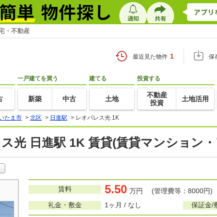
住宅・不動産
1
最近見た物件
保
一戸建てを買う
建てる
投資する
不動産
古
新築
中古
土地
土地活用
投資
いたま市
>
北区
>
日進駅
>
レオパレス光 1K
ス光 日進駅 1K 賃貸(賃貸マンション・
5.50
賃料
万円 (管理費等：8000円)
礼金・敷金
1ヶ月 / なし
保証金/