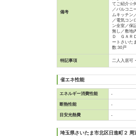
てご紹介☆
／バルコニ
備考
ムキッチン
／電気コン
ン全室／保
無し／敷地
Ｄ ＧＡＲ
ートさいた
数:30戸
特記事項
二人入居可
省エネ性能
エネルギー消費性能
-
断熱性能
-
目安光熱費
-
埼玉県さいたま市北区日進町２ 周