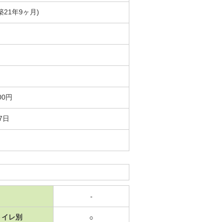
(築21年9ヶ月)
00円
7日
-
トイレ別
○