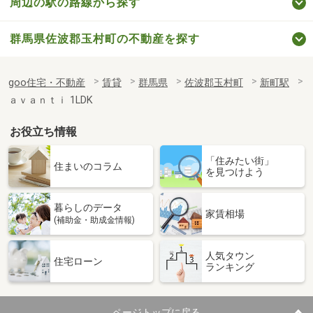
周辺の駅の路線から探す
群馬県佐波郡玉村町の不動産を探す
goo住宅・不動産
賃貸
群馬県
佐波郡玉村町
新町駅
ａｖａｎｔｉ 1LDK
お役立ち情報
「住みたい街」
住まいのコラム
を見つけよう
暮らしのデータ
家賃相場
(補助金・助成金情報)
人気タウン
住宅ローン
ランキング
ページトップに戻る