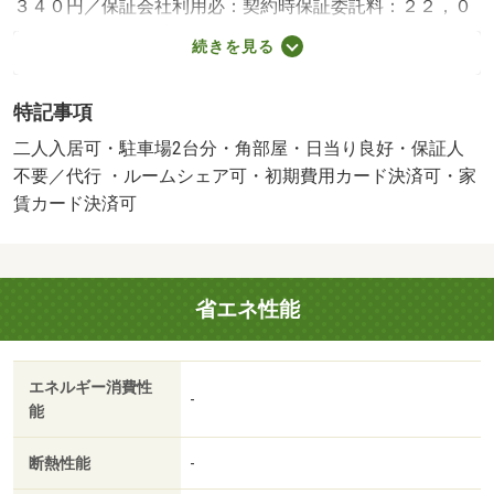
３４０円／保証会社利用必：契約時保証委託料：２２，０
００円／月額保証委託料：賃料総額の２．２％又は５．
続きを見る
５％／二人入居可／子供可／事務所利用不可／ルームシェ
ア相談／火災保険要加入／更新事務手数料２２ ０００円
特記事項
／ｒｕｕｍサポート（月額１９８０円、税込）が必要で
す。／鍵セット費３ ３００円／バストイレ別／バルコニ
二人入居可・駐車場2台分・角部屋・日当り良好・保証人
ー／エアコン／ガスコンロ対応／クロゼット／フローリン
不要／代行 ・ルームシェア可・初期費用カード決済可・家
グ／シャワー付洗面台／ＴＶインターホン／浴室乾燥機／
賃カード決済可
室内洗濯置／陽当り良好／シューズボックス／追焚機能浴
室／角住戸／温水洗浄便座／脱衣所／洗面所独立／洗面化
粧台／駐輪場／敷金不要／対面式キッチン／全居室収納／
省エネ性能
全居室洋室／保証人不要／単身者相談／駐車２台可／二人
入居相談／全居室フローリング／エアコン２台／ＬＤＫ１
５畳以上／エアコン全室／床下収納／２×４工法／ルーム
エネルギー消費性
シェア相談／平面駐車場／全居室６畳以上／洗面所にドア
-
能
／室内物干機／ウォークスルークロゼット／ＢＳ／ＩＴ重
説 対応物件／初期費用カード決済可／家賃カード決済可
断熱性能
-
／通風良好／角田病院（病院）まで４５０ｍ／町立玉村幼