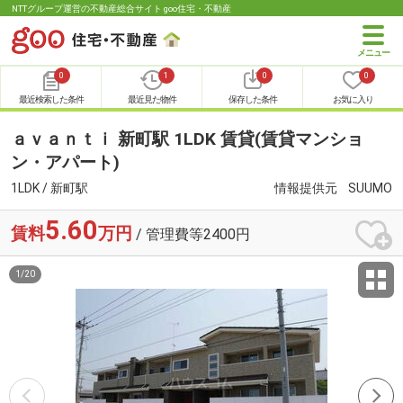
NTTグループ運営の不動産総合サイト goo住宅・不動産
0
1
0
0
最近検索した条件
最近見た物件
保存した条件
お気に入り
ａｖａｎｔｉ 新町駅 1LDK 賃貸(賃貸マンショ
ン・アパート)
1LDK / 新町駅
情報提供元
SUUMO
5.60
賃料
万円
/ 管理費等2400円
1
/
20