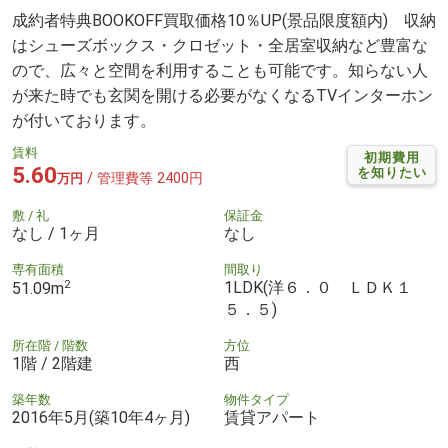
成約者特典BOOKOFF買取価格10％UP(景品限度額内) 収納
はシューズボックス・クロゼット・全居室収納など豊富な
ので、広々と空間を利用することも可能です。知らない人
が来た時でも玄関を開ける必要がなくなるTVインターホン
が付いております。
賃料
初期費用
5.60
を知りたい
/ 管理費等 2400円
万円
敷 / 礼
保証金
なし / 1ヶ月
なし
専有面積
間取り
2
1LDK(洋６．０ ＬＤＫ１
51.09m
５．５)
所在階 / 階数
方位
1階 / 2階建
西
築年数
物件タイプ
2016年5月(築10年4ヶ月)
賃貸アパート