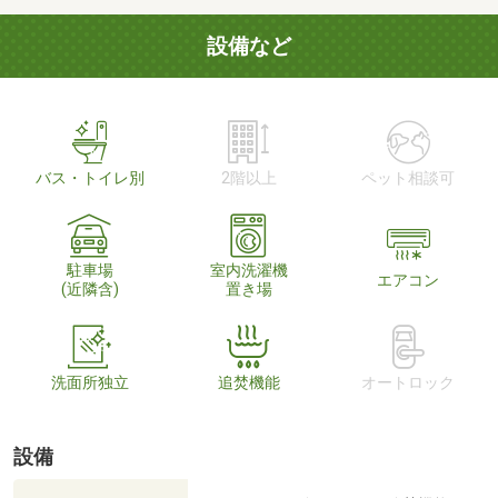
設備など
バス・トイレ別
2階以上
ペット相談可
駐車場
室内洗濯機
エアコン
(近隣含)
置き場
洗面所独立
追焚機能
オートロック
設備