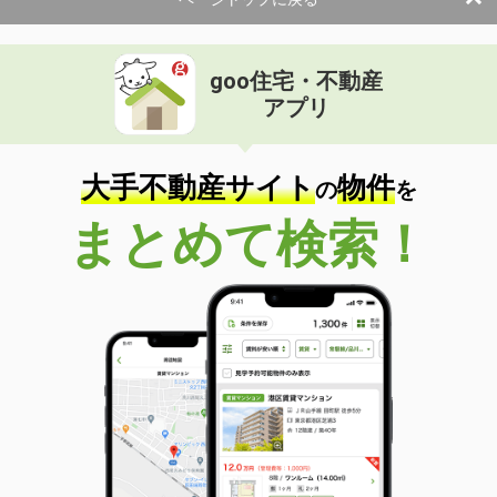
goo住宅・不動産
アプリ
大手不動産サイト
物件
の
を
まとめて検索！