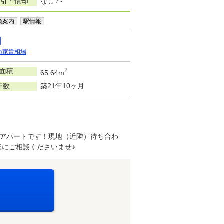
敷引・償却
なし / -
換案内
駅情報
の家賃相場
面積
2
65.64m
年数
築21年10ヶ月
アパートです！現地（近隣）待ち合わ
にご相談くださいませ♪