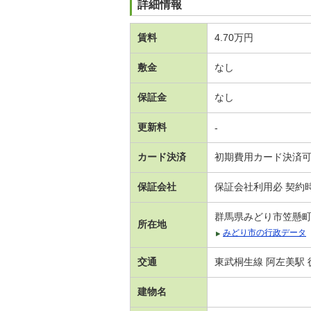
詳細情報
賃料
4.70万円
敷金
なし
保証金
なし
更新料
-
カード決済
初期費用カード決済
保証会社
保証会社利用必 契約
群馬県みどり市笠懸
所在地
みどり市の行政データ
交通
東武桐生線 阿左美駅 徒
建物名