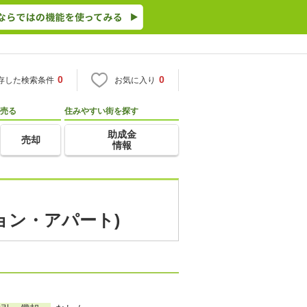
0
0
存した検索条件
お気に入り
売る
住みやすい街を探す
助成金
売却
情報
ョン・アパート)