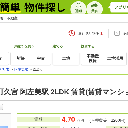
住宅・不動産
1
最近見た物件
保
一戸建てを買う
建てる
投資する
不動産
古
新築
中古
土地
土地活用
投資
どり市
>
阿左美駅
>
2LDK
久宮 阿左美駅 2LDK 賃貸(賃貸マンシ
4.70
賃料
万円 (管理費等：2200円)