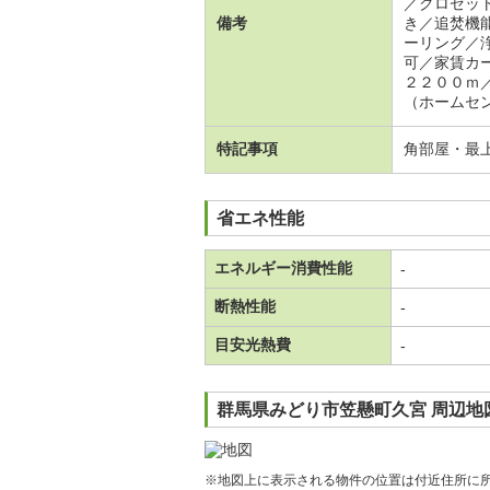
／クロゼッ
備考
き／追焚機
ーリング／
可／家賃カ
２２００ｍ
（ホームセ
特記事項
角部屋・最
省エネ性能
エネルギー消費性能
-
断熱性能
-
目安光熱費
-
群馬県みどり市笠懸町久宮 周辺地
※地図上に表示される物件の位置は付近住所に