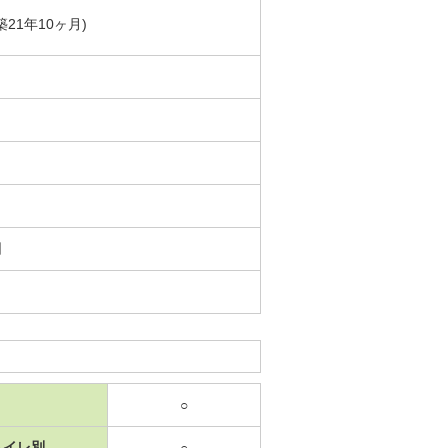
築21年10ヶ月)
日
○
トイレ別