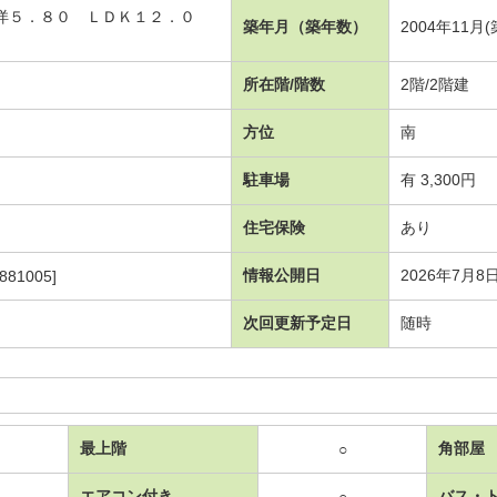
 洋５．８０ ＬＤＫ１２．０
築年月（築年数）
2004年11月(
所在階/階数
2階/2階建
方位
南
駐車場
有 3,300円
住宅保険
あり
情報公開日
2026年7月8
881005]
次回更新予定日
随時
最上階
角部屋
○
エアコン付き
バス・