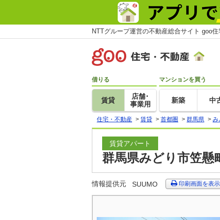
NTTグループ運営の不動産総合サイト goo
借りる
マンションを買う
店舗･
賃貸
新築
中
事業用
住宅・不動産
>
賃貸
>
首都圏
>
群馬県
>
み
賃貸アパート
群馬県みどり市笠懸町
情報提供元
SUUMO
印刷画面を表示