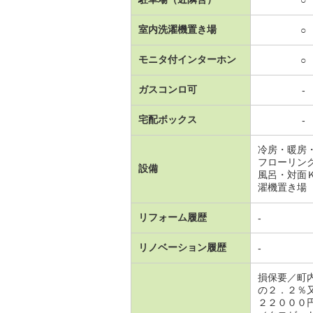
○
室内洗濯機置き場
○
モニタ付インターホン
○
ガスコンロ可
-
宅配ボックス
-
冷房・暖房
フローリン
設備
風呂・対面
濯機置き場
リフォーム履歴
-
リノベーション履歴
-
損保要／町
の２．２％
２２０００