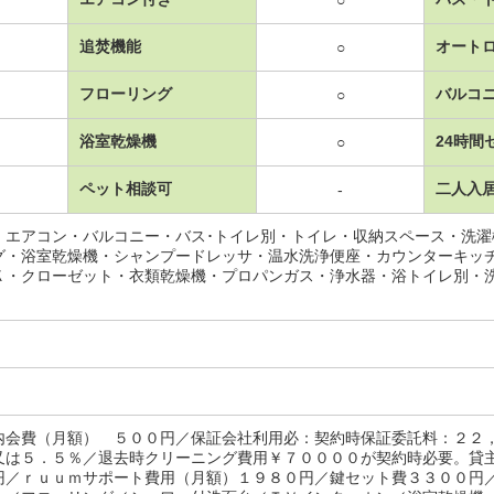
○
追焚機能
オート
○
フローリング
バルコ
○
浴室乾燥機
24時間
○
ペット相談可
二人入
-
・エアコン・バルコニー・バス･トイレ別・トイレ・収納スペース・洗
グ・浴室乾燥機・シャンプードレッサ・温水洗浄便座・カウンターキッ
Ｋ・クローゼット・衣類乾燥機・プロパンガス・浄水器・浴トイレ別・
内会費（月額） ５００円／保証会社利用必：契約時保証委託料：２２
又は５．５％／退去時クリーニング費用￥７００００が契約時必要。貸
円／ｒｕｕｍサポート費用（月額）１９８０円／鍵セット費３３００円