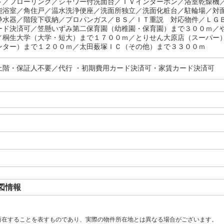
ト／フローリング／シャワー付洗面台／ＴＶインターホン／浴室乾燥機
能浴室／角住戸／温水洗浄便座／洗面所独立／洗面化粧台／駐輪場／対
浄水器／階段下収納／プロパンガス／ＢＳ／ＩＴ重説 対応物件／ＬＧ
ード決済可／笠懸いずみ第二保育園（幼稚園・保育園）まで３００ｍ／
／桐生大学（大学・短大）まで１７００ｍ／とりせん大原店（スーパー
ンター）まで１２００ｍ／太田薮塚ＩＣ（その他）まで３３００ｍ
上階・保証人不要／代行 ・初期費用カード決済可・家賃カード決済可
図情報
所在することを表すものであり、実際の物件所在地とは異なる場合がございます。