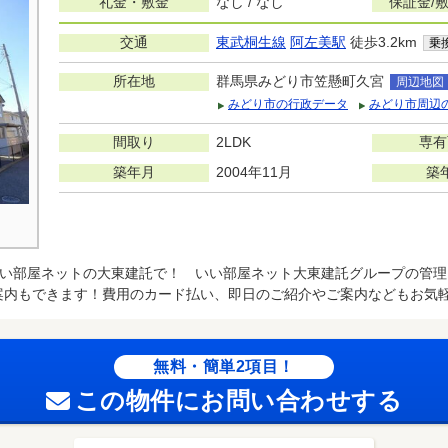
礼金・敷金
なし / なし
保証金/
交通
東武桐生線
阿左美駅
徒歩3.2km
乗
所在地
群馬県みどり市笠懸町久宮
周辺地図
みどり市の行政データ
みどり市周辺
間取り
2LDK
専有
築年月
2004年11月
築
い部屋ネットの大東建託で！ いい部屋ネット大東建託グループの管理
案内もできます！費用のカード払い、即日のご紹介やご案内などもお気軽
無料・簡単2項目！
この物件にお問い合わせする