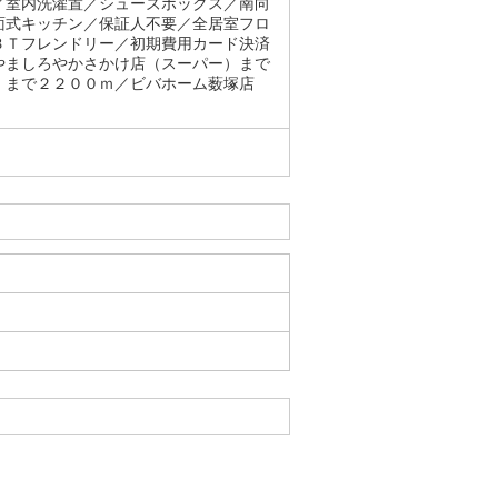
／室内洗濯置／シューズボックス／南向
面式キッチン／保証人不要／全居室フロ
ＢＴフレンドリー／初期費用カード決済
やましろやかさかけ店（スーパー）まで
）まで２２００ｍ／ビバホーム薮塚店