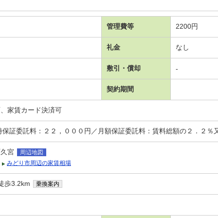
管理費等
2200円
礼金
なし
敷引・償却
-
契約期間
可、家賃カード決済可
時保証委託料：２２，０００円／月額保証委託料：賃料総額の２．２％
町久宮
周辺地図
みどり市周辺の家賃相場
歩3.2km
乗換案内