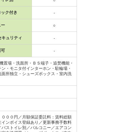
○
ロック付き
-
ニー
○
セキュリティ
-
居可
-
濯機置場・洗面所・ＢＳ端子・追焚機能・
チン・モニタ付インターホン・駐輪場・
洗面所独立・シューズボックス・室内洗
，０００円／月額保証委託料：賃料総額
主インボイス登録あり／更新事務手数料
／バストイレ別／バルコニー／エアコン