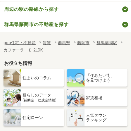
周辺の駅の路線から探す
群馬県藤岡市の不動産を探す
goo住宅・不動産
賃貸
群馬県
藤岡市
群馬藤岡駅
カファーラ・Ｅ 2LDK
お役立ち情報
「住みたい街」
住まいのコラム
を見つけよう
暮らしのデータ
家賃相場
(補助金・助成金情報)
人気タウン
住宅ローン
ランキング