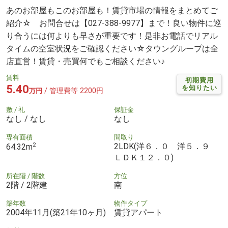
あのお部屋もこのお部屋も！賃貸市場の情報をまとめてご
紹介☆ お問合せは【027-388-9977】まで！良い物件に巡
り合うには何よりも早さが重要です！是非お電話でリアル
タイムの空室状況をご確認ください☆タウングループは全
店直営！賃貸・売買何でもご相談ください♪
賃料
初期費用
5.40
を知りたい
/ 管理費等 2200円
万円
敷 / 礼
保証金
なし / なし
なし
専有面積
間取り
2
2LDK(洋６．０ 洋５．９
64.32m
ＬＤＫ１２．０)
所在階 / 階数
方位
2階 / 2階建
南
築年数
物件タイプ
2004年11月(築21年10ヶ月)
賃貸アパート