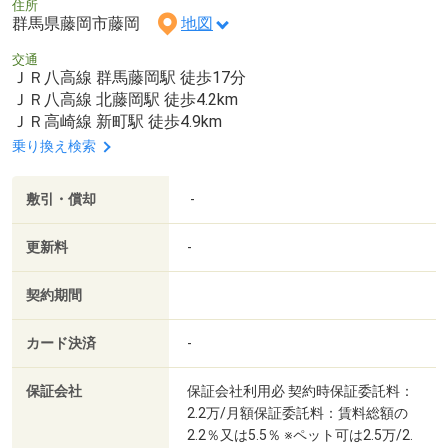
住所
群馬県藤岡市藤岡
地図
交通
ＪＲ八高線 群馬藤岡駅 徒歩17分
ＪＲ八高線 北藤岡駅 徒歩4.2km
ＪＲ高崎線 新町駅 徒歩4.9km
乗り換え検索
敷引・償却
-
更新料
-
契約期間
カード決済
-
保証会社
保証会社利用必 契約時保証委託料：
2.2万/月額保証委託料：賃料総額の
2.2％又は5.5％ ※ペット可は2.5万/2.