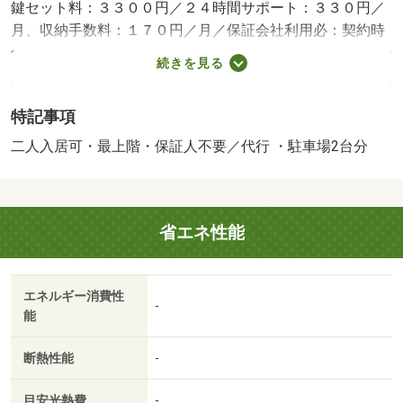
鍵セット料：３３００円／２４時間サポート：３３０円／
月、収納手数料：１７０円／月／保証会社利用必：契約時
保証委託料：２．２万／月額保証委託料：賃料総額の２．
続きを見る
２％又は５．５％ ※ペット可は２．５万／２．５％／普
通借家０２年００ヶ月／二人入居可／初期費用のご相談や
特記事項
審査のご相談にも柔軟なご対応が可能です♪タウングループ
は全店直営なので各地で得た知識や情報がすぐに水平展開
二人入居可・最上階・保証人不要／代行 ・駐車場2台分
されております！悩む前にタウンハウジング高崎店へお気
軽にお問合せください♪／バストイレ別／バルコニー／エア
コン／フローリング／シャワー付洗面台／ＴＶインターホ
省エネ性能
ン／室内洗濯置／シューズボックス／南向き／追焚機能浴
室／温水洗浄便座／洗面所独立／駐輪場／即入居可／礼金
不要／最上階／敷金不要／防犯カメラ／照明付／全居室収
エネルギー消費性
納／ウォークインクロゼット／保証人不要／二人入居相談
-
能
／保証金不要／駐車５台以上／プロパンガス／ＢＳ／敷
金・礼金不要／北藤岡駅（ＪＲ東日本 八高線）（その
断熱性能
-
他）まで４０３０ｍ／業務スーパー藤岡店（スーパー）ま
で９１０ｍ／ベルク大塚店（スーパー）まで１０８０ｍ／
目安光熱費
-