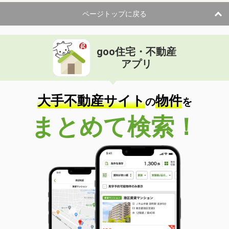
ページトップに戻る
goo住宅・不動産
アプリ
大手不動産サイト
物件
の
を
まとめて検索！