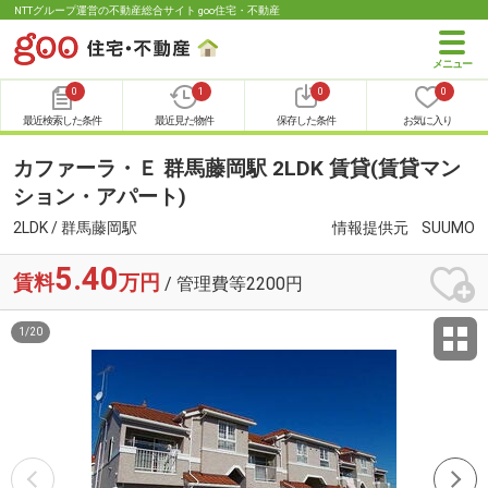
NTTグループ運営の不動産総合サイト goo住宅・不動産
0
1
0
0
最近検索した条件
最近見た物件
保存した条件
お気に入り
カファーラ・Ｅ 群馬藤岡駅 2LDK 賃貸(賃貸マン
ション・アパート)
2LDK / 群馬藤岡駅
情報提供元
SUUMO
5.40
賃料
万円
/ 管理費等2200円
1
/
20