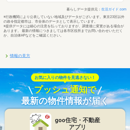
暮らしデータ提供元：
生活ガイド.com
※行政機関により公表していない地域及びデータがございます。東京23区以外
の政令指定都市は、市全体のデータとして表示しています。
※提供データには細心の注意を払っておりますが、調査後に変更がある場合が
あります。 最新の情報につきましては各市区役所までお問い合わせいただく
か、自治体HPなどをご確認ください。
情報の見方
お気に入りの物件を見逃さない！
プッシュ通知で
最新の物件情報が届く
goo住宅・不動産
アプリ