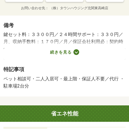
お問い合わせ先
（株）タウンハウジング北関東高崎店
備考
鍵セット料：３３００円／２４時間サポート：３３０円／
月、収納手数料：１７０円／月／保証会社利用必：契約時
保証委託料：２．２万／月額保証委託料：賃料総額の２．
続きを見る
２％又は５．５％ ※ペット可は２．５万／２．５％／普
通借家０２年００ヶ月／二人入居可／ペット相談／初期費
特記事項
用のご相談や審査のご相談にも柔軟なご対応が可能です♪タ
ウングループは全店直営なので各地で得た知識や情報がす
ペット相談可・二人入居可・最上階・保証人不要／代行 ・
ぐに水平展開されております！悩む前にタウンハウジング
駐車場2台分
高崎店へお気軽にお問合せください♪／バストイレ別／バル
コニー／エアコン／ガスコンロ対応／フローリング／シャ
ワー付洗面台／ＴＶインターホン／浴室乾燥機／室内洗濯
省エネ性能
置／シューズボックス／システムキッチン／南向き／追焚
機能浴室／温水洗浄便座／洗面所独立／駐輪場／宅配ボッ
クス／即入居可／最上階／敷金不要／３口以上コンロ／対