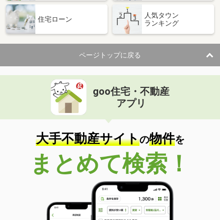
人気タウン
住宅ローン
ランキング
ページトップに戻る
goo住宅・不動産
アプリ
大手不動産サイト
物件
の
を
まとめて検索！