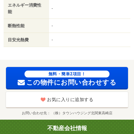
エネルギー消費性
面式キッチン／防犯カメラ／ペット相談／照明付／ウォー
-
能
クインクロゼット／保証人不要／二人入居相談／ネット使
用料不要／保証金不要／駐車５台以上／プロパンガス／Ｂ
断熱性能
-
Ｓ／礼金１ヶ月／新町駅（ＪＲ東日本 高崎線）（その
他）まで５７９０ｍ／コープ藤岡店（スーパー）まで４０
目安光熱費
-
ｍ／セブンイレブン藤岡芦田町店（コンビニ）まで５２０
ｍ／サンドラッグ藤岡店（ドラッグストア）まで１４０ｍ
無料・簡単2項目！
この物件にお問い合わせする
お気に入りに追加する
お問い合わせ先
（株）タウンハウジング北関東高崎店
不動産会社情報