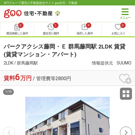
NTTグループ運営の不動産総合サイト goo住宅・不動産
0
1
0
0
最近検索した条件
最近見た物件
保存した条件
お気に入り
パークアクシス藤岡・Ｅ 群馬藤岡駅 2LDK 賃貸
(賃貸マンション・アパート)
2LDK / 群馬藤岡駅
情報提供元
SUUMO
6
賃料
万円
/ 管理費等2800円
1
/
18