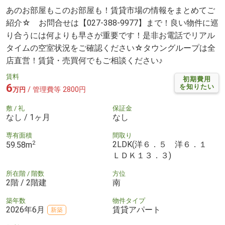
あのお部屋もこのお部屋も！賃貸市場の情報をまとめてご
紹介☆ お問合せは【027-388-9977】まで！良い物件に巡
り合うには何よりも早さが重要です！是非お電話でリアル
タイムの空室状況をご確認ください☆タウングループは全
店直営！賃貸・売買何でもご相談ください♪
賃料
初期費用
6
を知りたい
/ 管理費等 2800円
万円
敷 / 礼
保証金
なし / 1ヶ月
なし
専有面積
間取り
2
2LDK(洋６．５ 洋６．１
59.58m
ＬＤＫ１３．３)
所在階 / 階数
方位
2階 / 2階建
南
築年数
物件タイプ
2026年6月
賃貸アパート
新築