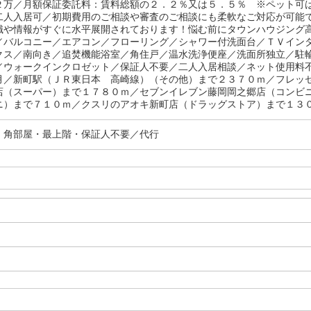
２万／月額保証委託料：賃料総額の２．２％又は５．５％ ※ペット可
二人入居可／初期費用のご相談や審査のご相談にも柔軟なご対応が可能
識や情報がすぐに水平展開されております！悩む前にタウンハウジング
／バルコニー／エアコン／フローリング／シャワー付洗面台／ＴＶイン
クス／南向き／追焚機能浴室／角住戸／温水洗浄便座／洗面所独立／駐
／ウォークインクロゼット／保証人不要／二人入居相談／ネット使用料
月／新町駅（ＪＲ東日本 高崎線）（その他）まで２３７０ｍ／フレッ
店（スーパー）まで１７８０ｍ／セブンイレブン藤岡岡之郷店（コンビ
ニ）まで７１０ｍ／クスリのアオキ新町店（ドラッグストア）まで１３
・角部屋・最上階・保証人不要／代行