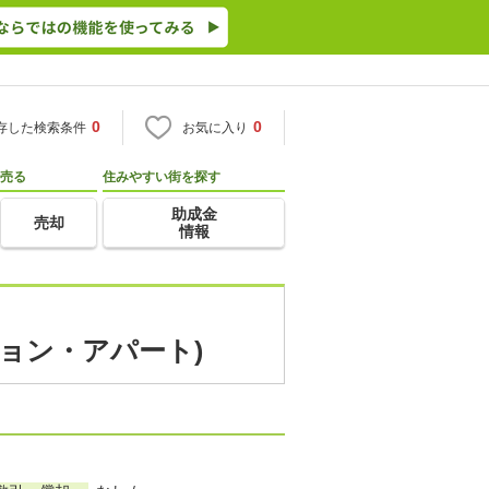
0
0
存した検索条件
お気に入り
売る
住みやすい街を探す
助成金
売却
情報
ション・アパート)