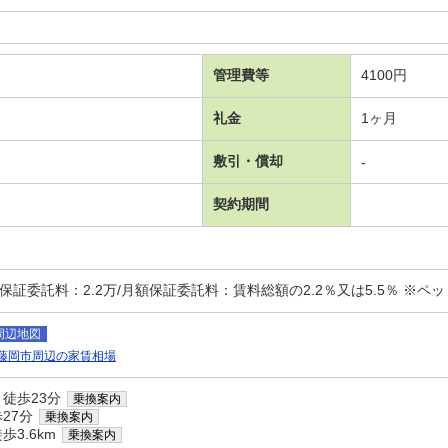
管理費等
4100円
礼金
1ヶ月
敷引・償却
-
契約期間
証委託料：2.2万/月額保証委託料：賃料総額の2.2％又は5.5％ ※ペット可
周辺地図
藤岡市周辺の家賃相場
 徒歩23分
乗換案内
27分
乗換案内
歩3.6km
乗換案内