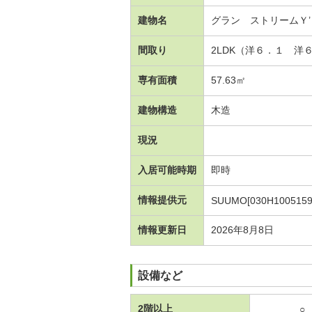
建物名
グラン ストリームＹ
間取り
2LDK（洋６．１ 洋
専有面積
57.63㎡
建物構造
木造
現況
入居可能時期
即時
情報提供元
SUUMO[030H1005159
情報更新日
2026年8月8日
設備など
2階以上
○