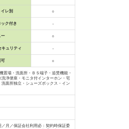
トイレ別
○
ロック付き
-
ニー
○
セキュリティ
-
居可
○
濯機置場・洗面所・ＢＳ端子・追焚機能・
水洗浄便座・モニタ付インターホン・宅
・洗面所独立・シューズボックス・イン
円／月／保証会社利用必：契約時保証委