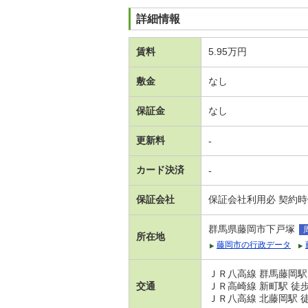
詳細情報
賃料
5.95万円
敷金
なし
保証金
なし
更新料
-
カード決済
-
保証会社
保証会社利用必 契約時保
群馬県藤岡市下戸塚
所在地
藤岡市の行政データ
ＪＲ八高線 群馬藤岡駅
交通
ＪＲ高崎線 新町駅 徒歩
ＪＲ八高線 北藤岡駅 徒