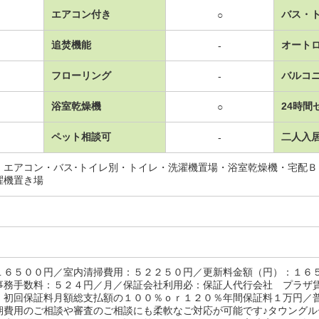
エアコン付き
バス・
○
追焚機能
オート
-
フローリング
バルコ
-
浴室乾燥機
24時間
○
ペット相談可
二人入
-
・エアコン・バス･トイレ別・トイレ・洗濯機置場・浴室乾燥機・宅配
濯機置き場
１６５００円／室内清掃費用：５２２５０円／更新料金額（円）：１６
事務手数料：５２４円／月／保証会社利用必：保証人代行会社 プラザ
 初回保証料月額総支払額の１００％ｏｒ１２０％年間保証料１万円／
期費用のご相談や審査のご相談にも柔軟なご対応が可能です♪タウング