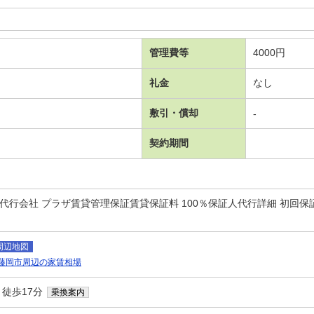
管理費等
4000円
礼金
なし
敷引・償却
-
契約期間
代行会社 プラザ賃貸管理保証賃貸保証料 100％保証人代行詳細 初回保証
周辺地図
藤岡市周辺の家賃相場
 徒歩17分
乗換案内