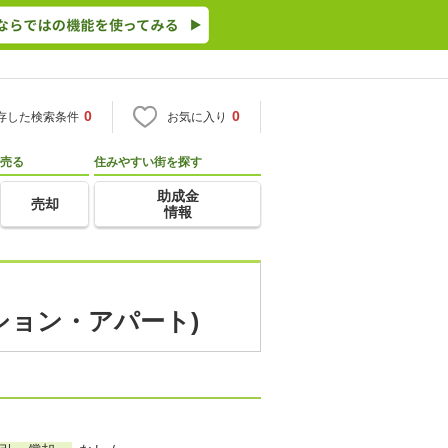
0
0
存した検索条件
お気に入り
売る
住みやすい街を探す
助成金
売却
情報
ション・アパート)