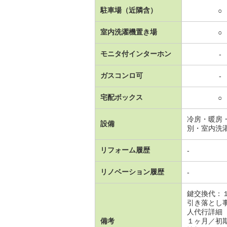
駐車場（近隣含）
○
室内洗濯機置き場
○
モニタ付インターホン
-
ガスコンロ可
-
宅配ボックス
○
冷房・暖房
設備
別・室内洗
リフォーム履歴
-
リノベーション履歴
-
鍵交換代：
引き落とし
人代行詳細
備考
１ヶ月／初