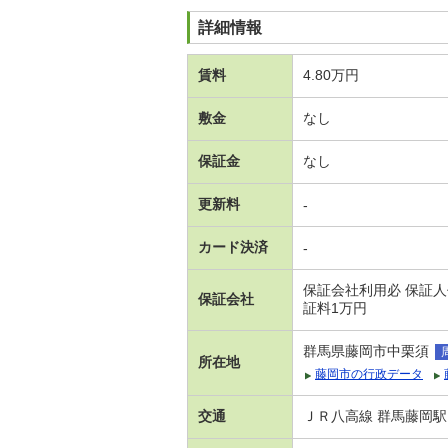
詳細情報
賃料
4.80万円
敷金
なし
保証金
なし
更新料
-
カード決済
-
保証会社利用必 保証人
保証会社
証料1万円
群馬県藤岡市中栗須
所在地
藤岡市の行政データ
交通
ＪＲ八高線 群馬藤岡駅