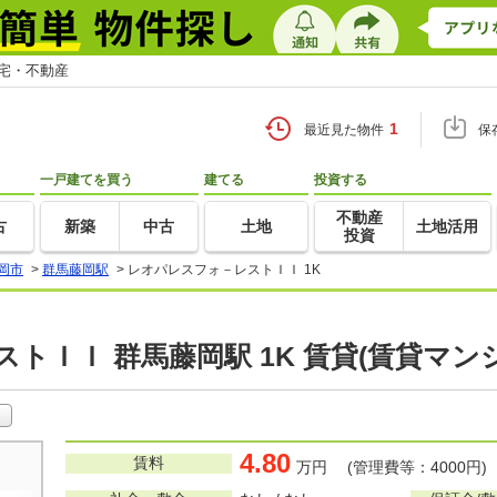
住宅・不動産
1
最近見た物件
保
一戸建てを買う
建てる
投資する
不動産
古
新築
中古
土地
土地活用
投資
岡市
>
群馬藤岡駅
>
レオパレスフォ－レストＩＩ 1K
トＩＩ 群馬藤岡駅 1K 賃貸(賃貸マン
4.80
賃料
万円 (管理費等：4000円)