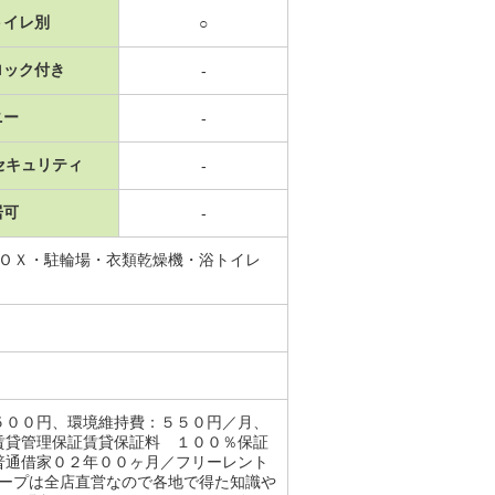
トイレ別
○
ロック付き
-
ニー
-
セキュリティ
-
居可
-
ＢＯＸ・駐輪場・衣類乾燥機・浴トイレ
５００円、環境維持費：５５０円／月、
賃貸管理保証賃貸保証料 １００％保証
普通借家０２年００ヶ月／フリーレント
ループは全店直営なので各地で得た知識や