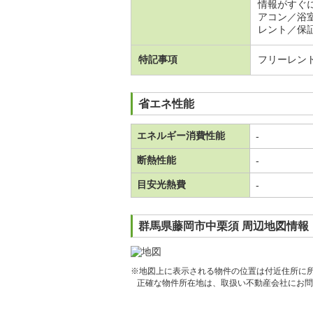
情報がすぐ
アコン／浴
レント／保証
特記事項
フリーレン
省エネ性能
エネルギー消費性能
-
断熱性能
-
目安光熱費
-
群馬県藤岡市中栗須 周辺地図情報
※地図上に表示される物件の位置は付近住所に
正確な物件所在地は、取扱い不動産会社にお問