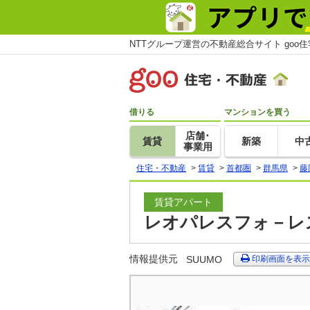
NTTグループ運営の不動産総合サイト goo
借りる
マンションを買う
店舗･
賃貸
新築
中
事業用
住宅・不動産
>
賃貸
>
首都圏
>
群馬県
>
藤
賃貸アパート
レオパレスフォ－レス
情報提供元
SUUMO
印刷画面を表示