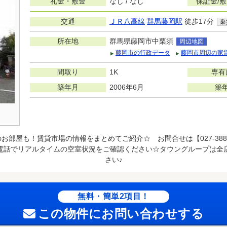
礼金・敷金
なし / なし
保証金/
交通
ＪＲ八高線
群馬藤岡駅
徒歩17分
乗
所在地
群馬県藤岡市中栗須
周辺地図
藤岡市の行政データ
藤岡市周辺の家
間取り
1K
専有
築年月
2006年6月
築
お部屋も！賃貸市場の情報をまとめてご紹介☆ お問合せは【027-388
電話でリアルタイムの空室状況をご確認ください☆タウングループは全
さい♪
無料・簡単2項目！
この物件にお問い合わせする