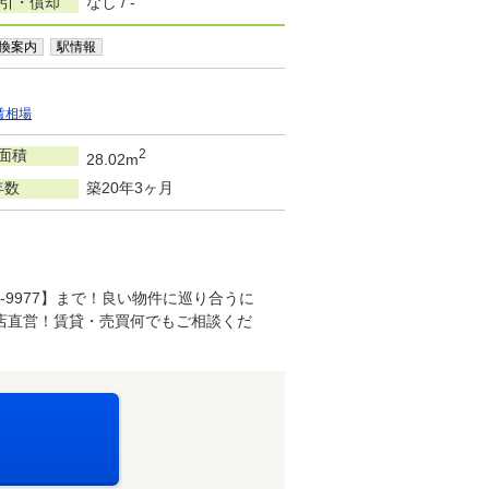
敷引・償却
なし / -
換案内
駅情報
賃相場
面積
2
28.02m
年数
築20年3ヶ月
-9977】まで！良い物件に巡り合うに
店直営！賃貸・売買何でもご相談くだ