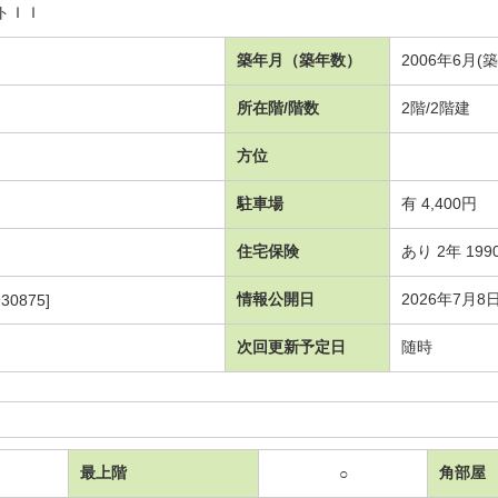
トＩＩ
築年月（築年数）
2006年6月(
所在階/階数
2階/2階建
方位
駐車場
有 4,400円
住宅保険
あり 2年 199
情報公開日
2026年7月8
30875]
次回更新予定日
随時
最上階
角部屋
○