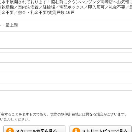
に水平展開されております！悩む前にタウンハウジング高崎店へお気軽
室乾燥機／室内洗濯置／駐輪場／宅配ボックス／即入居可／礼金不要／
金不要／敷金・礼金不要/賃貸戸数:16戸
ト・最上階
所在することを表すものであり、実際の物件所在地とは異なる場合がございます。
い合わせください。
スクロール地図を見る
ストリートビューで見る