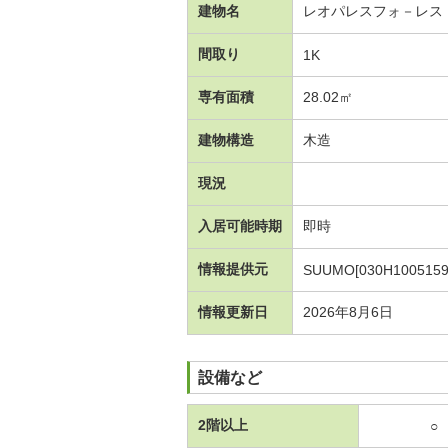
建物名
レオパレスフォ－レス
間取り
1K
専有面積
28.02㎡
建物構造
木造
現況
入居可能時期
即時
情報提供元
SUUMO[030H1005159
情報更新日
2026年8月6日
設備など
2階以上
○