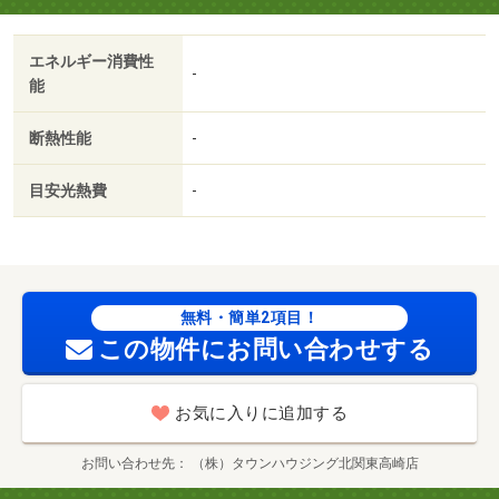
ン／室内洗濯置／温水洗浄便座／駐輪場／即入居可／礼金
不要／敷金不要／防犯カメラ／電気コンロ／フリーレント
エネルギー消費性
／保証金不要／敷金・礼金不要/賃貸戸数:24戸
-
能
断熱性能
-
目安光熱費
-
無料・簡単2項目！
この物件にお問い合わせする
お気に入りに追加する
お問い合わせ先
（株）タウンハウジング北関東高崎店