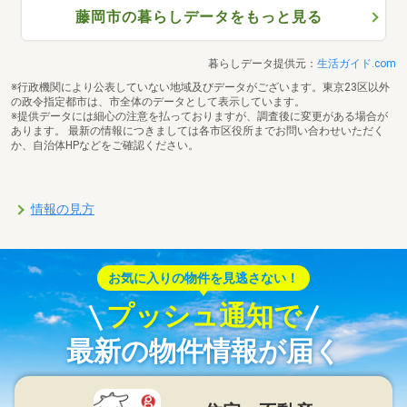
藤岡市の暮らしデータをもっと見る
暮らしデータ提供元：
生活ガイド.com
※行政機関により公表していない地域及びデータがございます。東京23区以外
の政令指定都市は、市全体のデータとして表示しています。
※提供データには細心の注意を払っておりますが、調査後に変更がある場合が
あります。 最新の情報につきましては各市区役所までお問い合わせいただく
か、自治体HPなどをご確認ください。
情報の見方
お気に入りの物件を見逃さない！
プッシュ通知で
最新の物件情報が届く