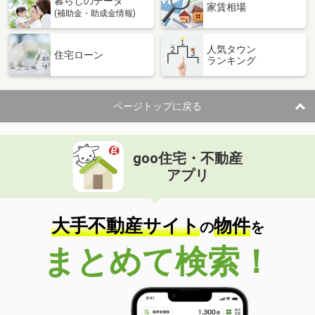
暮らしのデータ
家賃相場
(補助金・助成金情報)
人気タウン
住宅ローン
ランキング
ページトップに戻る
goo住宅・不動産
アプリ
大手不動産サイト
物件
の
を
まとめて検索！