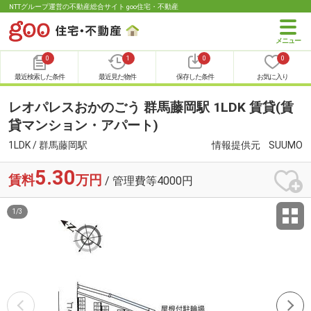
NTTグループ運営の不動産総合サイト goo住宅・不動産
0
1
0
0
最近検索した条件
最近見た物件
保存した条件
お気に入り
レオパレスおかのごう 群馬藤岡駅 1LDK 賃貸(賃
貸マンション・アパート)
1LDK / 群馬藤岡駅
情報提供元
SUUMO
5.30
賃料
万円
/ 管理費等4000円
1
/
3