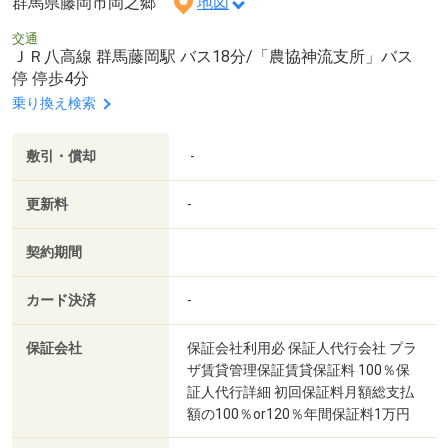
群馬県藤岡市岡之郷
地図
交通
ＪＲ八高線 群馬藤岡駅 バス18分/「農協神流支所」バス
停 停歩4分
乗り換え検索
敷引・償却
-
更新料
-
契約期間
カード決済
-
保証会社
保証会社利用必 保証人代行会社 プラ
ザ賃貸管理保証賃貸保証料 100％保
証人代行詳細 初回保証料月額総支払
額の100％or120％年間保証料1万円