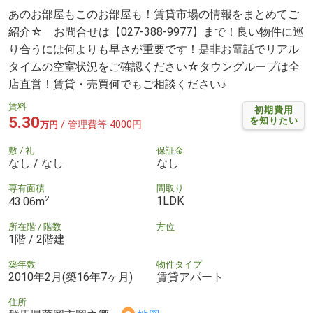
あのお部屋もこのお部屋も！賃貸市場の情報をまとめてご
紹介☆ お問合せは【027-388-9977】まで！良い物件に巡
り合うには何よりも早さが重要です！是非お電話でリアル
タイムの空室状況をご確認ください☆タウングループは全
店直営！賃貸・売買何でもご相談ください♪
賃料
初期費用
5.30
を知りたい
/ 管理費等 4000円
万円
敷 / 礼
保証金
なし / なし
なし
専有面積
間取り
2
1LDK
43.06m
所在階 / 階数
方位
1階 / 2階建
築年数
物件タイプ
2010年2月(築16年7ヶ月)
賃貸アパート
住所