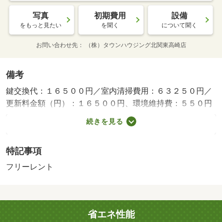
写真
初期費用
設備
をもっと見たい
を聞く
について聞く
お問い合わせ先
（株）タウンハウジング北関東高崎店
備考
鍵交換代：１６５００円／室内清掃費用：６３２５０円／
更新料金額（円）：１６５００円、環境維持費：５５０円
／月、引き落とし事務手数料：５２４円／月／保証会社利
続きを見る
用必：保証人代行会社 プラザ賃貸管理保証賃貸保証料
１００％保証人代行詳細 初回保証料月額総支払額の１０
特記事項
０％ｏｒ１２０％年間保証料１万円／普通借家０２年００
ヶ月／フリーレント１ヶ月／初期費用のご相談や審査のご
フリーレント
相談にも柔軟なご対応が可能です♪タウングループは全店直
営なので各地で得た知識や情報がすぐに水平展開されてお
ります！悩む前にタウンハウジング高崎店へお気軽にお問
省エネ性能
合せください♪／バストイレ別／エアコン／ＴＶインターホ