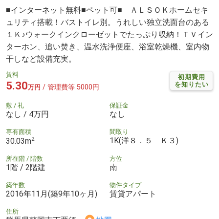
■インターネット無料■ペット可■ ＡＬＳＯＫホームセキ
ュリティ搭載！バストイレ別。うれしい独立洗面台のある
１Ｋ♪ウォークインクローゼットでたっぷり収納！ＴＶイン
ターホン、追い焚き、温水洗浄便座、浴室乾燥機、室内物
干しなど設備充実。
賃料
初期費用
5.30
を知りたい
/ 管理費等 5000円
万円
敷 / 礼
保証金
なし / 4万円
なし
専有面積
間取り
2
1K(洋８．５ Ｋ３)
30.03m
所在階 / 階数
方位
1階 / 2階建
南
築年数
物件タイプ
2016年11月(築9年10ヶ月)
賃貸アパート
住所