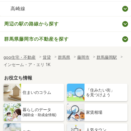
高崎線
周辺の駅の路線から探す
群馬県藤岡市の不動産を探す
goo住宅・不動産
賃貸
群馬県
藤岡市
群馬藤岡駅
インセーム・ア・エリ 1K
お役立ち情報
「住みたい街」
住まいのコラム
を見つけよう
暮らしのデータ
家賃相場
(補助金・助成金情報)
人気タウン