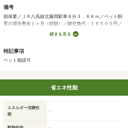
備考
損保要／ＪＲ八高線北藤岡駅車８分３．６Ｋｍ／ペット飼
育の場合敷金１ヶ月（総額）／鍵交換代：１６５００円／
町内会費：６０００円／クリーニング代：４９５００円／
続きを見る
保証会社利用必：初回保証料：３５０００円、月額保証
料：賃料等総額の１％＋８００円／月（保証更新料なし）
特記事項
／仲介手数料１ヶ月／ペット相談／２年間限定賃料（更新
後の賃料は５．７万円、短期解約違約金あり）、駐車場契
ペット相談可
約必須、ペットは小型犬または猫計２匹まで飼育可（敷金
１か月）、共益費に浄化槽メンテナンス費も含みます、ク
リーニング代にはエアコンクリーニング費用も含まれま
省エネ性能
す、電気は貸主から配給されます、保証会社Ｄスマイルに
加入した場合は家財保険への別途加入は不要です／バスト
イレ別／バルコニー／エアコン／フローリング／シャワー
エネルギー消費性
付洗面台／ＴＶインターホン／浴室乾燥機／室内洗濯置／
-
能
シューズボックス／システムキッチン／南向き／追焚機能
浴室／温水洗浄便座／洗面所独立／洗面化粧台／駐輪場／
断熱性能
-