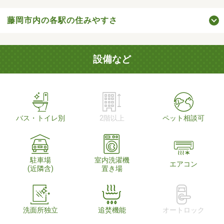
藤岡市内の各駅の住みやすさ
設備など
バス・トイレ別
2階以上
ペット相談可
駐車場
室内洗濯機
エアコン
(近隣含)
置き場
洗面所独立
追焚機能
オートロック