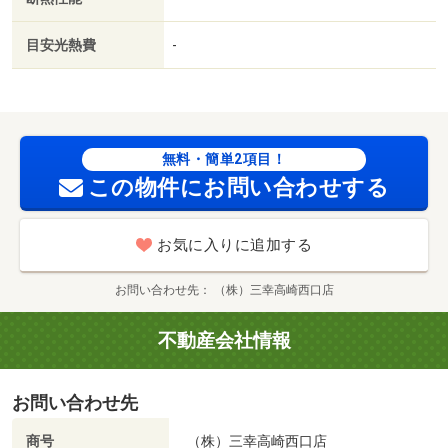
即入居可／敷金不要／３口以上コンロ／ペット相談／ウォ
ークインクロゼット／カードキー／２沿線利用可／ネット
目安光熱費
-
使用料不要／床下収納／防犯ガラス／３駅以上利用可／セ
キュリティ会社加入済／プロパンガス／シャッター／室内
物干機／シューズＷＩＣ／ＢＳ／ローソン藤岡下栗須店
（コンビニ）まで２４８ｍ／フレッセイ藤岡店（スーパ
ー）まで６８９ｍ／ウエルシア藤岡北ノ原店（ドラッグス
無料・簡単2項目！
トア）まで１０１１ｍ／ＪＡたのふじ神流支店（銀行）ま
この物件にお問い合わせする
で３４８ｍ／ジョイフル藤岡店（飲食店）まで７０６ｍ／
医療法人社団三思会くすの木病院（病院）まで１７０３ｍ/
お気に入りに追加する
賃貸戸数:8戸
お問い合わせ先
（株）三幸高崎西口店
不動産会社情報
お問い合わせ先
商号
（株）三幸高崎西口店