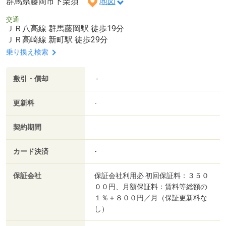
群馬県藤岡市下栗須
地図
交通
ＪＲ八高線 群馬藤岡駅 徒歩19分
ＪＲ高崎線 新町駅 徒歩29分
乗り換え検索
敷引・償却
-
更新料
-
契約期間
カード決済
-
保証会社
保証会社利用必 初回保証料：３５０
００円、月額保証料：賃料等総額の
１％＋８００円／月（保証更新料な
し）