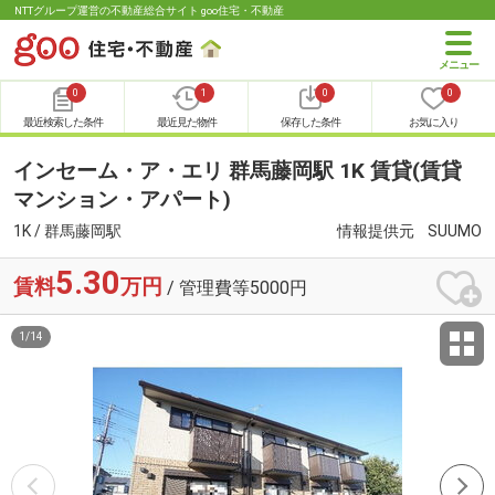
NTTグループ運営の不動産総合サイト goo住宅・不動産
0
1
0
0
最近検索した条件
最近見た物件
保存した条件
お気に入り
インセーム・ア・エリ 群馬藤岡駅 1K 賃貸(賃貸
マンション・アパート)
1K / 群馬藤岡駅
情報提供元
SUUMO
5.30
賃料
万円
/ 管理費等5000円
1
/
14