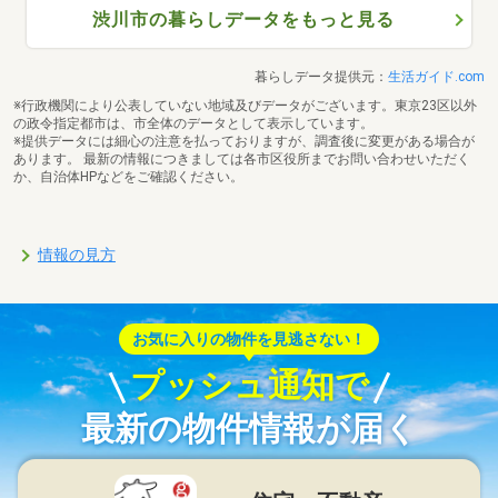
渋川市の暮らしデータをもっと見る
暮らしデータ提供元：
生活ガイド.com
※行政機関により公表していない地域及びデータがございます。東京23区以外
の政令指定都市は、市全体のデータとして表示しています。
※提供データには細心の注意を払っておりますが、調査後に変更がある場合が
あります。 最新の情報につきましては各市区役所までお問い合わせいただく
か、自治体HPなどをご確認ください。
情報の見方
お気に入りの物件を見逃さない！
プッシュ通知で
最新の物件情報が届く