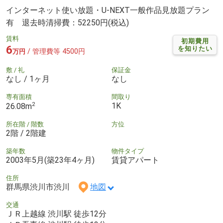
インターネット使い放題・U-NEXT一般作品見放題プラン
有 退去時清掃費：52250円(税込)
賃料
初期費用
6
を知りたい
/ 管理費等 4500円
万円
敷 / 礼
保証金
なし / 1ヶ月
なし
専有面積
間取り
2
1K
26.08m
所在階 / 階数
方位
2階 / 2階建
築年数
物件タイプ
2003年5月(築23年4ヶ月)
賃貸アパート
住所
群馬県渋川市渋川
地図
交通
ＪＲ上越線 渋川駅 徒歩12分