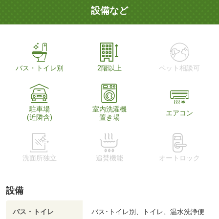
設備など
バス・トイレ別
2階以上
ペット相談可
駐車場
室内洗濯機
エアコン
(近隣含)
置き場
洗面所独立
追焚機能
オートロック
設備
バス・トイレ
バス･トイレ別、トイレ、温水洗浄便