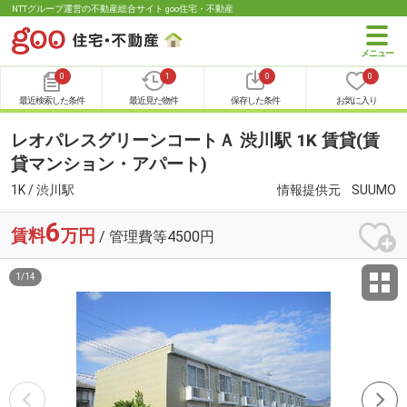
NTTグループ運営の不動産総合サイト goo住宅・不動産
0
1
0
0
最近検索した条件
最近見た物件
保存した条件
お気に入り
レオパレスグリーンコートＡ 渋川駅 1K 賃貸(賃
貸マンション・アパート)
1K / 渋川駅
情報提供元
SUUMO
6
賃料
万円
/ 管理費等4500円
1
/
14