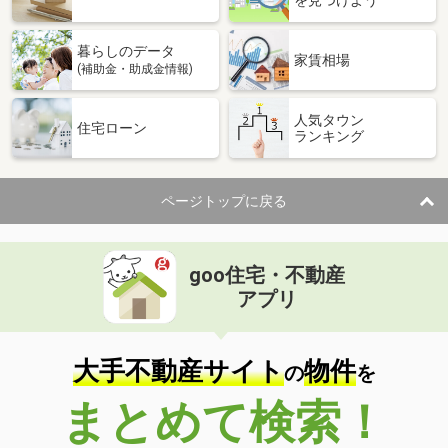
暮らしのデータ
家賃相場
(補助金・助成金情報)
人気タウン
住宅ローン
ランキング
ページトップに戻る
goo住宅・不動産
アプリ
大手不動産サイト
物件
の
を
まとめて検索！