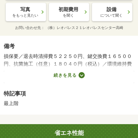
写真
初期費用
設備
をもっと見たい
を聞く
について聞く
お問い合わせ先
（株）レオパレス２１レオパレスセンター高崎
備考
損保要／退去時清掃費５２２５０円、鍵交換費１６５００
円、抗菌施工（任意）１８０４０円（税込）／環境維持費
５５０円／月、更新手数料１６５００円／２年（税込）／
続きを見る
保証会社利用必：保証料：７７９９０円（契約内容により
１００～１２０％で変動有）※記載金額は１２０％の場合
特記事項
／仲介手数料不要／バストイレ別／エアコン／室内洗濯置
／シューズボックス／温水洗浄便座／宅配ボックス／光フ
最上階
ァイバー／最上階／防犯カメラ／電気コンロ／仲介手数料
不要／駅まで平坦／内階段／家電付／家具付／じゅうたん
張/賃貸戸数:18戸
省エネ性能