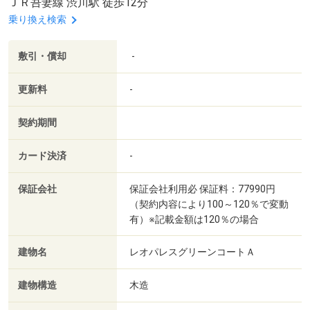
ＪＲ吾妻線 渋川駅 徒歩12分
乗り換え検索
敷引・償却
-
更新料
-
契約期間
カード決済
-
保証会社
保証会社利用必 保証料：77990円
（契約内容により100～120％で変動
有）※記載金額は120％の場合
建物名
レオパレスグリーンコートＡ
建物構造
木造