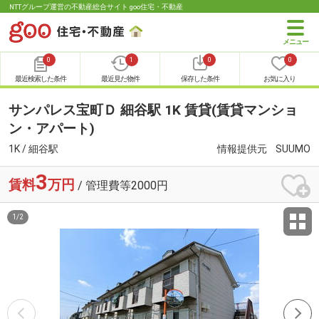
NTTグループ運営の不動産総合サイト goo住宅・不動産
0
1
0
0
最近検索した条件
最近見た物件
保存した条件
お気に入り
サンパレス宝町Ｄ 細谷駅 1K 賃貸(賃貸マンショ
ン・アパート)
1K / 細谷駅
情報提供元
SUUMO
3
賃料
万円
/ 管理費等2000円
1
/
2