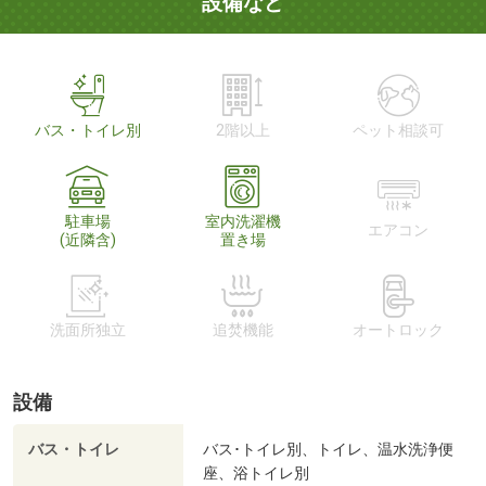
設備など
バス・トイレ別
2階以上
ペット相談可
駐車場
室内洗濯機
エアコン
(近隣含)
置き場
洗面所独立
追焚機能
オートロック
設備
バス・トイレ
バス･トイレ別、トイレ、温水洗浄便
座、浴トイレ別