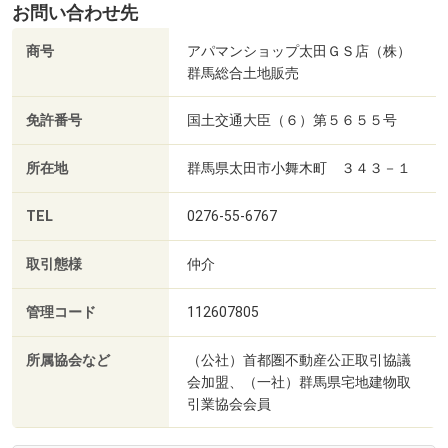
お問い合わせ先
商号
アパマンショップ太田ＧＳ店（株）
群馬総合土地販売
免許番号
国土交通大臣（６）第５６５５号
所在地
群馬県太田市小舞木町 ３４３－１
TEL
0276-55-6767
取引態様
仲介
管理コード
112607805
所属協会など
（公社）首都圏不動産公正取引協議
会加盟、（一社）群馬県宅地建物取
引業協会会員