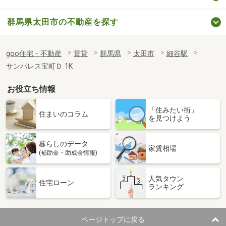
群馬県太田市の不動産を探す
goo住宅・不動産
賃貸
群馬県
太田市
細谷駅
サンパレス宝町Ｄ 1K
お役立ち情報
「住みたい街」
住まいのコラム
を見つけよう
暮らしのデータ
家賃相場
(補助金・助成金情報)
人気タウン
住宅ローン
ランキング
ページトップに戻る