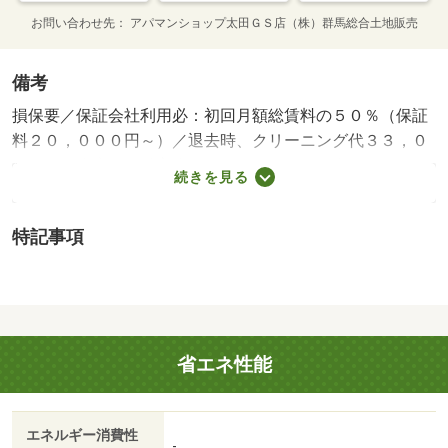
お問い合わせ先
アパマンショップ太田ＧＳ店（株）群馬総合土地販売
備考
損保要／保証会社利用必：初回月額総賃料の５０％（保証
料２０，０００円～）／退去時、クリーニング代３３，０
００円（税込）、鍵交換代１６５００円（任意）／バスト
続きを見る
イレ別／クロゼット／ＴＶインターホン／室内洗濯置／温
水洗浄便座／即入居可／礼金不要／敷金不要／照明付／プ
特記事項
ロパンガス／敷金・礼金不要／保証会社利用可/賃貸戸
数:10戸
省エネ性能
エネルギー消費性
-