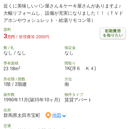
近くに美味しいパン屋さん＆ケーキ屋さんがありますよ♪
大幅リフォームし、設備が充実になりました！！（ＴＶド
アホンやウォシュレット・給湯リモコン等）
賃料
初期費用
3
を知りたい
/ 管理費等 2000円
万円
敷 / 礼
保証金
なし / なし
なし
専有面積
間取り
2
1K(洋６ Ｋ４)
23.18m
所在階 / 階数
方位
1階 / 2階建
南
築年数
物件タイプ
1990年11月(築35年10ヶ月)
賃貸アパート
住所
群馬県太田市宝町
地図
交通