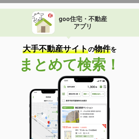
goo住宅・不動産
アプリ
大手不動産サイト
物件
の
を
まとめて検索！