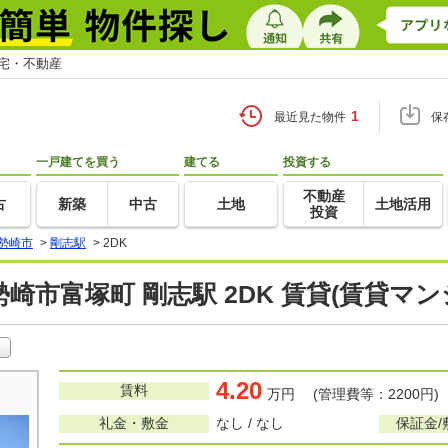
住宅・不動産
1
最近見た物件
保
一戸建てを買う
建てる
投資する
不動産
古
新築
中古
土地
土地活用
投資
勢崎市
>
剛志駅
>
2DK
崎市富塚町 剛志駅 2DK 賃貸(賃貸マ
4.20
賃料
万円 (管理費等：2200円)
礼金・敷金
なし / なし
保証金/