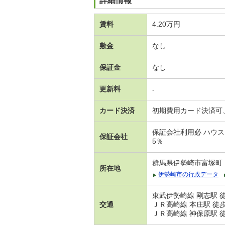
詳細情報
賃料
4.20万円
敷金
なし
保証金
なし
更新料
-
カード決済
初期費用カード決済可
保証会社利用必 ハウスリ
保証会社
5％
群馬県伊勢崎市富塚町
所在地
伊勢崎市の行政データ
東武伊勢崎線 剛志駅 徒
交通
ＪＲ高崎線 本庄駅 徒歩4
ＪＲ高崎線 神保原駅 徒