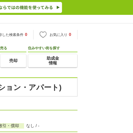
0
0
存した検索条件
お気に入り
売る
住みやすい街を探す
助成金
売却
情報
ンション・アパート)
敷引・償却
なし / -