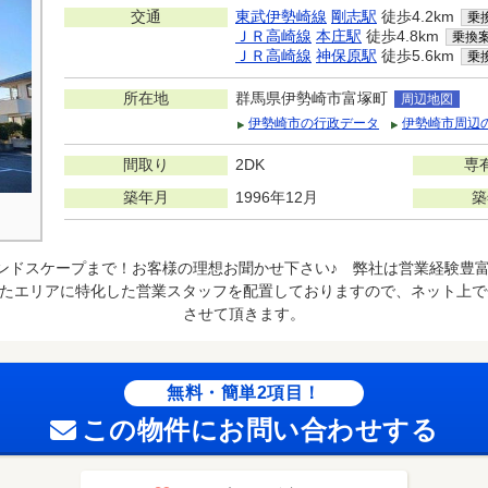
交通
東武伊勢崎線
剛志駅
徒歩4.2km
乗
ＪＲ高崎線
本庄駅
徒歩4.8km
乗換
ＪＲ高崎線
神保原駅
徒歩5.6km
乗
所在地
群馬県伊勢崎市富塚町
周辺地図
伊勢崎市の行政データ
伊勢崎市周辺
間取り
2DK
専
築年月
1996年12月
築
ンドスケープまで！お客様の理想お聞かせ下さい♪ 弊社は営業経験豊
またエリアに特化した営業スタッフを配置しておりますので、ネット上
させて頂きます。
無料・簡単2項目！
この物件にお問い合わせする