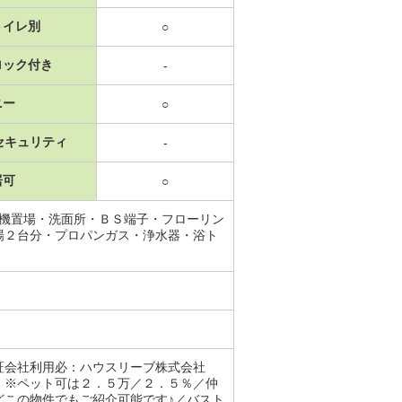
トイレ別
○
ロック付き
-
ニー
○
セキュリティ
-
居可
○
濯機置場・洗面所・ＢＳ端子・フローリン
場２台分・プロパンガス・浄水器・浴ト
保証会社利用必：ハウスリーブ株式会社
 ※ペット可は２．５万／２．５％／仲
どこの物件でもご紹介可能です♪／バスト