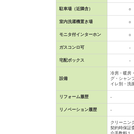
駐車場（近隣含）
○
室内洗濯機置き場
○
モニタ付インターホン
○
ガスコンロ可
-
宅配ボックス
-
冷房・暖房
設備
グ・シャン
イレ別・洗
リフォーム履歴
-
リノベーション履歴
-
クリーニン
契約時保証
介手数料１