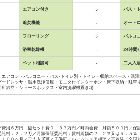
エアコン付き
バス・
○
追焚機能
オート
-
フローリング
バルコ
○
浴室乾燥機
24時間
-
ペット相談可
二人入
-
・エアコン・バルコニー・バス･トイレ別・トイレ・収納スペース・洗
プードレッサ・温水洗浄便座・モニタ付インターホン・床下収納・駐車
面所独立・シューズボックス・室内洗濯機置き場
グ費用６万円 鍵セット費０．３３万円／町内会費 月額５００円／
委託料：２．２万／月額保証委託料：賃料総額の２．２％又は５．５％
．１００ヶ月／二人入居可／子供可／ルームシェア相談／平置駐／全国