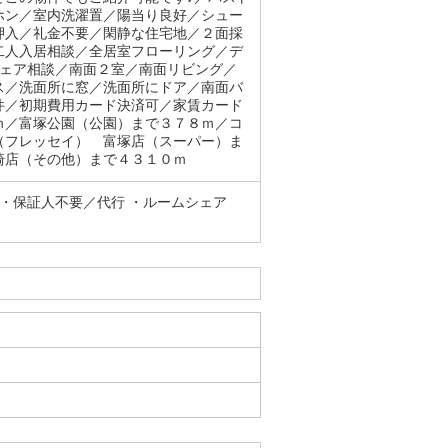
ホン／室内洗濯置／陽当り良好／シュー
押入／礼金不要／閑静な住宅地／２面採
二人入居相談／全居室フローリング／デ
シェア相談／南面２室／南面リビング／
ス／洗面所に窓／洗面所にドア／南面バ
件／初期費用カード決済可／家賃カード
ｍ／富塚公園（公園）まで３７８ｍ／コ
（フレッセイ） 富塚店（スーパー）ま
崎店（その他）まで４３１０ｍ
・保証人不要／代行 ・ルームシェア