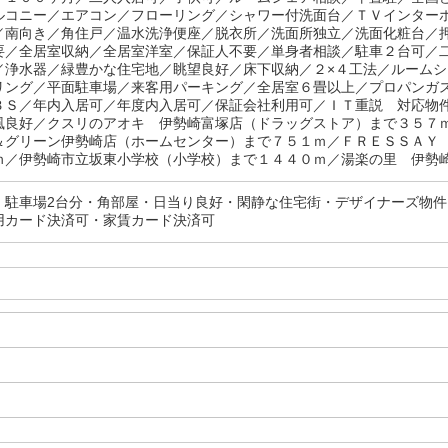
ルコニー／エアコン／フローリング／シャワー付洗面台／ＴＶインター
／南向き／角住戸／温水洗浄便座／脱衣所／洗面所独立／洗面化粧台／
要／全居室収納／全居室洋室／保証人不要／単身者相談／駐車２台可／
／浄水器／緑豊かな住宅地／眺望良好／床下収納／２×４工法／ルーム
リング／平面駐車場／来客用パーキング／全居室６畳以上／プロパンガ
ＢＳ／年内入居可／年度内入居可／保証会社利用可／ＩＴ重説 対応物
風良好／クスリのアオキ 伊勢崎富塚店（ドラッグストア）まで３５７
＆グリーン伊勢崎店（ホームセンター）まで７５１ｍ／ＦＲＥＳＳＡＹ
ｍ／伊勢崎市立坂東小学校（小学校）まで１４４０ｍ／湯楽の里 伊勢
・駐車場2台分・角部屋・日当り良好・閑静な住宅街・デザイナーズ物件
用カード決済可・家賃カード決済可