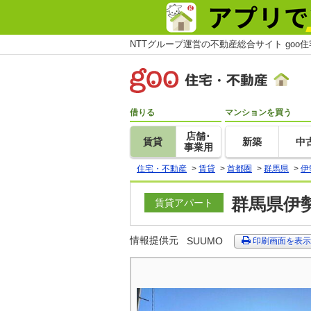
NTTグループ運営の不動産総合サイト goo
借りる
マンションを買う
店舗･
賃貸
新築
中
事業用
住宅・不動産
>
賃貸
>
首都圏
>
群馬県
>
伊
群馬県伊勢
賃貸アパート
情報提供元
SUUMO
印刷画面を表示