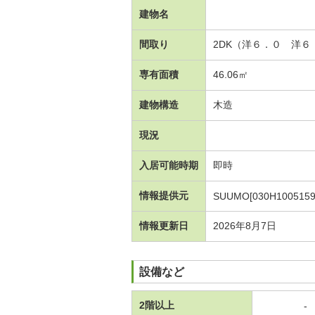
建物名
間取り
2DK（洋６．０ 洋
専有面積
46.06㎡
建物構造
木造
現況
入居可能時期
即時
情報提供元
SUUMO[030H1005159
情報更新日
2026年8月7日
設備など
2階以上
-