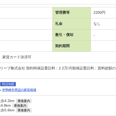
管理費等
2200円
礼金
なし
敷引・償却
-
契約期間
、家賃カード決済可
ーブ株式会社 契約時保証委託料：2.2万/月額保証委託料：賃料総額の2.2％
周辺地図
伊勢崎市周辺の家賃相場
歩4.2km
乗換案内
.8km
乗換案内
歩5.6km
乗換案内