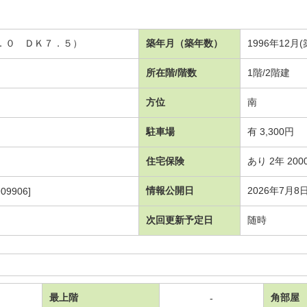
６．０ ＤＫ７．５）
築年月（築年数）
1996年12月
所在階/階数
1階/2階建
方位
南
駐車場
有 3,300円
住宅保険
あり 2年 200
情報公開日
2026年7月8
09906]
次回更新予定日
随時
最上階
角部屋
-