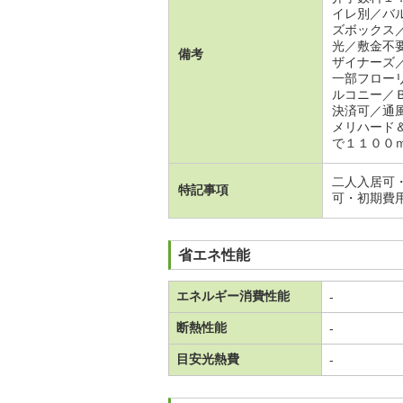
イレ別／バ
ズボックス
光／敷金不
備考
ザイナーズ
一部フロー
ルコニー／
決済可／通
メリハード
で１１００
二人入居可
特記事項
可・初期費
省エネ性能
エネルギー消費性能
-
断熱性能
-
目安光熱費
-