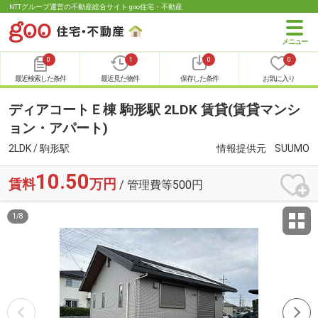
NTTグループ運営の不動産総合サイト goo住宅・不動産
0
1
0
0
最近検索した条件
最近見た物件
保存した条件
お気に入り
ディアコートＥ棟 駒形駅 2LDK 賃貸(賃貸マンシ
ョン・アパート)
2LDK / 駒形駅
情報提供元
SUUMO
10.50
賃料
万円
/ 管理費等500円
1
/
8