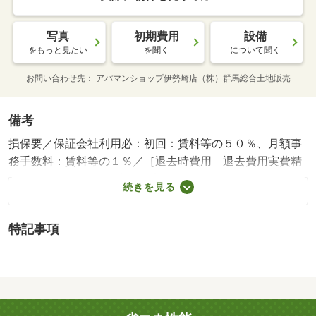
写真
初期費用
設備
をもっと見たい
を聞く
について聞く
お問い合わせ先
アパマンショップ伊勢崎店（株）群馬総合土地販売
備考
損保要／保証会社利用必：初回：賃料等の５０％、月額事
務手数料：賃料等の１％／［退去時費用 退去費用実費精
算※故意・過失等別途実費］安心ライフサポート ５００
続きを見る
円 保証会社：ジャックス／エアコン／シャワー付洗面台
／ＴＶインターホン／浴室乾燥機／シューズボックス／シ
特記事項
ステムキッチン／追焚機能浴室／温水洗浄便座／洗面所独
立／ＩＨクッキングヒーター／敷金１ヶ月／築２年以内／
複層ガラス／築３年以内／築５年以内／室内物干機／礼金
１ヶ月／保証会社利用可／ロピア伊勢崎店（スーパー）ま
で６００ｍ／ミスターマックス伊勢崎店（ショッピングセ