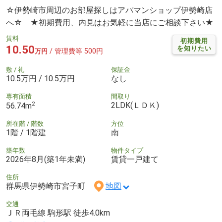
☆伊勢崎市周辺のお部屋探しはアパマンショップ伊勢崎店
へ☆ ★初期費用、内見はお気軽に当店にご相談下さい★
賃料
初期費用
10.50
を知りたい
/ 管理費等 500円
万円
敷 / 礼
保証金
10.5万円 / 10.5万円
なし
専有面積
間取り
2
2LDK(ＬＤＫ)
56.74m
所在階 / 階数
方位
1階 / 1階建
南
築年数
物件タイプ
2026年8月(築1年未満)
賃貸一戸建て
住所
群馬県伊勢崎市宮子町
地図
交通
ＪＲ両毛線 駒形駅 徒歩4.0km