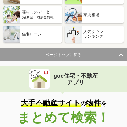
暮らしのデータ
家賃相場
(補助金・助成金情報)
人気タウン
住宅ローン
ランキング
ページトップに戻る
goo住宅・不動産
アプリ
大手不動産サイト
物件
の
を
まとめて検索！