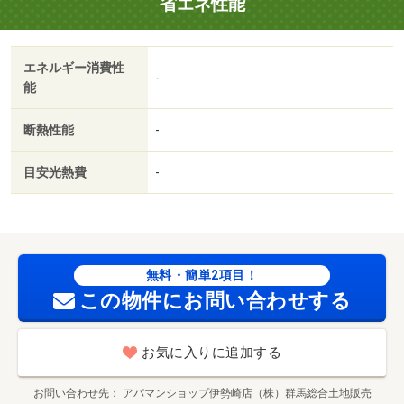
省エネ性能
ンター）まで６６３ｍ／ベイシア西部モール店（ショッピ
ングセンター）まで９５２ｍ／宮子東公園（公園）まで６
６３ｍ／伊勢崎市立宮郷小学校（小学校）まで１６１０ｍ
エネルギー消費性
／農産物直売所からかーぜ（その他）まで１７９９ｍ/賃貸
-
能
戸数:1戸
断熱性能
-
目安光熱費
-
無料・簡単2項目！
この物件にお問い合わせする
お気に入りに追加する
お問い合わせ先
アパマンショップ伊勢崎店（株）群馬総合土地販売