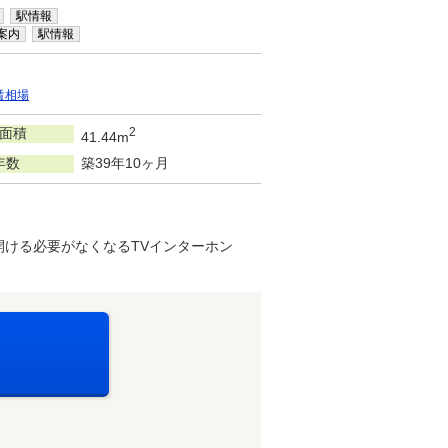
駅情報
案内
駅情報
賃相場
面積
2
41.44m
年数
築39年10ヶ月
を開ける必要がなくなるTVインターホン