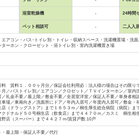
浴室乾燥機
24時間
-
ペット相談可
二人入
-
・エアコン・バス･トイレ別・トイレ・収納スペース・洗濯機置場・洗
ンターホン・クローゼット・浴トイレ別・室内洗濯機置き場
新料 賃料１．００ヶ月分／保証会社利用必：法人様の場合はその限り
ヶ月／バストイレ別／エアコン／クロゼット／ＴＶインターホン／室内
可／礼金不要／最上階／敷金不要／全居室洋室／保証人不要／単身者相
駐車場／東南向き／洗面所にドア／年内入居可／年度内入居可／敷金・
生店（ドラッグストア）まで１６５３ｍ／桐生厚生総合病院（病院）ま
マクドナルド５０号桐生店（飲食店）まで４４７０ｍ／カスミ 桐生相
野店（スーパー）まで４４２７ｍ/賃貸戸数:10戸
ト・最上階・保証人不要／代行