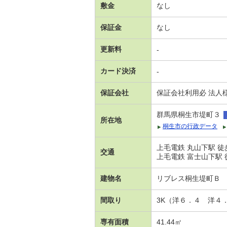
敷金
なし
保証金
なし
更新料
-
カード決済
-
保証会社
保証会社利用必 法人
群馬県桐生市堤町３
所在地
桐生市の行政データ
上毛電鉄 丸山下駅 徒
交通
上毛電鉄 富士山下駅 
建物名
リブレス桐生堤町Ｂ
間取り
3K（洋６．４ 洋４
専有面積
41.44㎡