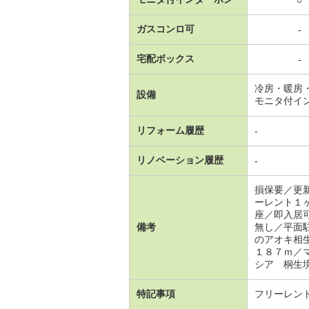
ガスコンロ可
-
宅配ボックス
-
冷房・暖房
設備
モニタ付イ
リフォーム履歴
-
リノベーション履歴
-
損保要／更
ーレント１
座／即入居
備考
無し／平面
のアオキ相
１８７ｍ／
シア 桐生境
特記事項
フリーレン