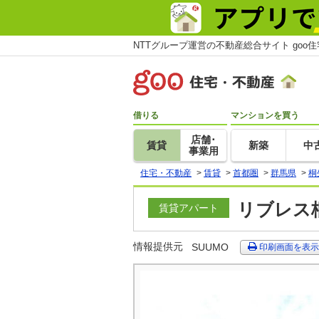
NTTグループ運営の不動産総合サイト goo
借りる
マンションを買う
店舗･
賃貸
新築
中
事業用
住宅・不動産
>
賃貸
>
首都圏
>
群馬県
>
桐
リブレス桐
賃貸アパート
情報提供元
SUUMO
印刷画面を表示