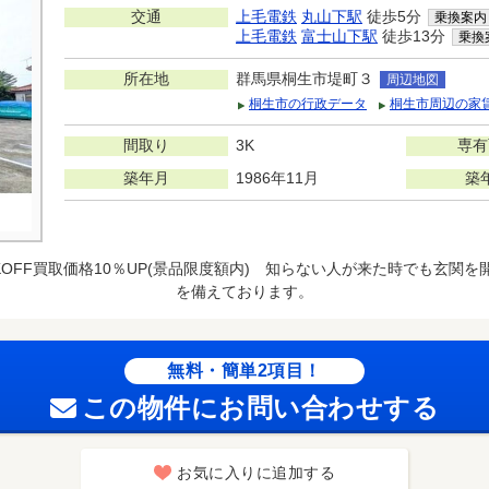
交通
上毛電鉄
丸山下駅
徒歩5分
乗換案内
上毛電鉄
富士山下駅
徒歩13分
乗換
所在地
群馬県桐生市堤町３
周辺地図
桐生市の行政データ
桐生市周辺の家
間取り
3K
専有
築年月
1986年11月
築
KOFF買取価格10％UP(景品限度額内) 知らない人が来た時でも玄関
を備えております。
無料・簡単2項目！
この物件にお問い合わせする
お気に入りに追加する