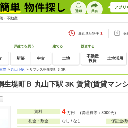
住宅・不動産
1
最近見た物件
保
一戸建てを買う
建てる
投資する
不動産
古
新築
中古
土地
土地活用
投資
生市
>
丸山下駅
>
リブレス桐生堤町Ｂ 3K
生堤町Ｂ 丸山下駅 3K 賃貸(賃貸マン
4
賃料
万円 (管理費等：3000円)
礼金・敷金
なし / なし
保証金/