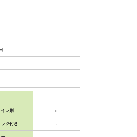
9日
-
トイレ別
○
ロック付き
-
ニー
-