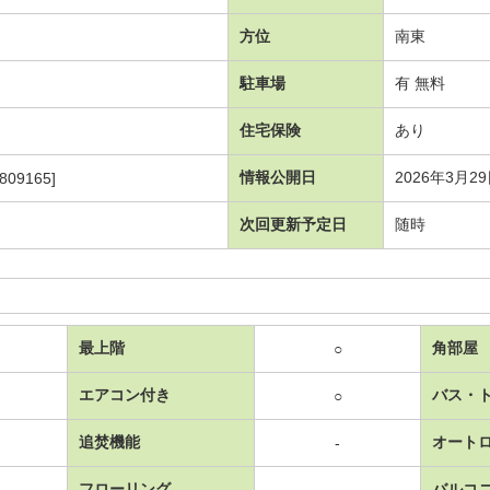
方位
南東
駐車場
有 無料
住宅保険
あり
情報公開日
2026年3月2
809165]
次回更新予定日
随時
最上階
角部屋
○
エアコン付き
バス・
○
追焚機能
オート
-
フローリング
バルコ
-