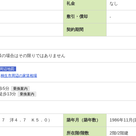
礼金
なし
敷引・償却
-
契約期間
様の場合はその限りではありません
周辺地図
桐生市周辺の家賃相場
歩5分
乗換案内
徒歩13分
乗換案内
．７ 洋４．７ Ｋ５．０）
築年月（築年数）
1986年11月(
所在階/階数
2階/2階建