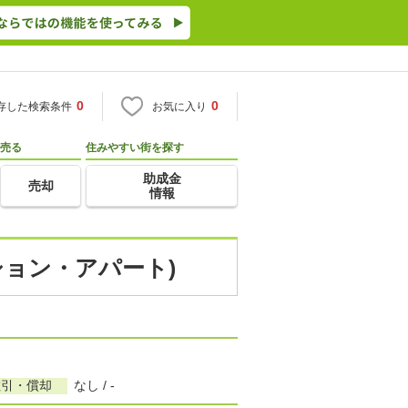
0
0
存した検索条件
お気に入り
売る
住みやすい街を探す
助成金
売却
情報
ション・アパート)
敷引・償却
なし / -