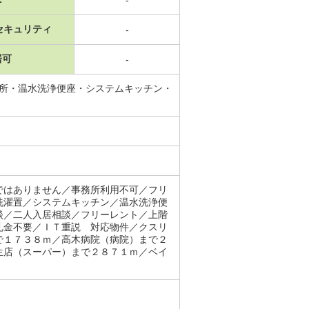
セキュリティ
-
居可
-
面所・温水洗浄便座・システムキッチン・
ではありません／事務所利用不可／フリ
洗濯置／システムキッチン／温水洗浄便
談／二人入居相談／フリーレント／上階
礼金不要／ＩＴ重説 対応物件／クスリ
で１７３８ｍ／高木病院（病院）まで２
生店（スーパー）まで２８７１ｍ／ベイ