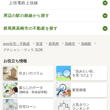
上信電鉄上信線
周辺の駅の路線から探す
群馬県高崎市の不動産を探す
goo住宅・不動産
賃貸
群馬県
高崎市
高崎駅
プチシャン・ヴィラ 2LDK
お役立ち情報
「住みたい街」
住まいのコラム
を見つけよう
暮らしのデータ
家賃相場
(補助金・助成金情報)
人気タウン
住宅ローン
ランキング