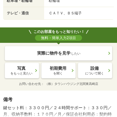
駐車場・駐輪場
駐輪場
テレビ・通信
ＣＡＴＶ、ＢＳ端子
このお部屋をもっと知りたい！
無料・簡単入力2項目
実際に物件を見学
したい
写真
初期費用
設備
をもっと見たい
を聞く
について聞く
お問い合わせ先
（株）タウンハウジング北関東高崎店
備考
鍵セット料：３３００円／２４時間サポート：３３０円／
月、収納手数料：１７０円／月／保証会社利用必：契約時