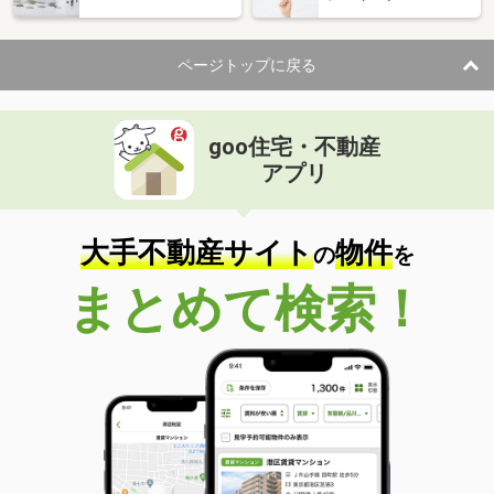
ページトップに戻る
goo住宅・不動産
アプリ
大手不動産サイト
物件
の
を
まとめて検索！