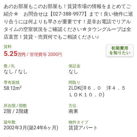
あのお部屋もこのお部屋も！賃貸市場の情報をまとめてご
紹介☆ お問合せは【027-388-9977】まで！良い物件に巡
り合うには何よりも早さが重要です！是非お電話でリアル
タイムの空室状況をご確認ください☆タウングループは全
店直営！賃貸・売買何でもご相談ください♪
賃料
初期費用
5.25
を知りたい
/ 管理費等 2000円
万円
敷 / 礼
保証金
なし / なし
なし
専有面積
間取り
2
2LDK(洋６．０ 洋４．５
58.12m
ＬＤＫ１０．０)
所在階 / 階数
方位
2階 / 2階建
南東
築年数
物件タイプ
2002年3月(築24年6ヶ月)
賃貸アパート