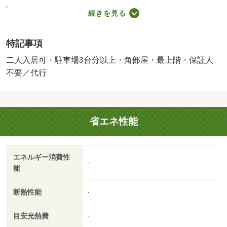
保証委託料：２．２万／月額保証委託料：賃料総額の２．
続きを見る
２％又は５．５％ ※ペット可は２．５万／２．５％／普
通借家０２年００ヶ月／二人入居可／初期費用のご相談や
特記事項
審査のご相談にも柔軟なご対応が可能です♪タウングループ
は全店直営なので各地で得た知識や情報がすぐに水平展開
二人入居可・駐車場3台分以上・角部屋・最上階・保証人
されております！悩む前にタウンハウジング高崎店へお気
不要／代行
軽にお問合せください♪／バストイレ別／バルコニー／エア
コン／シャワー付洗面台／ＴＶインターホン／室内洗濯置
／シューズボックス／追焚機能浴室／角住戸／洗面所独立
省エネ性能
／駐輪場／宅配ボックス／ＣＡＴＶ／即入居可／礼金不要
／最上階／敷金不要／保証人不要／二人入居相談／保証金
不要／駐車３台可／東南向き／プロパンガス／ＢＳ／敷
エネルギー消費性
金・礼金不要／南高崎駅（上信電鉄 上信線）（その他）
-
能
まで２４００ｍ／高崎駅（ＪＲ東日本 高崎線）（その
他）まで２５００ｍ／高崎ＯＰＡ（ショッピングセンタ
断熱性能
-
ー）まで２３４０ｍ／フレッセイ石原店（スーパー）まで
６５０ｍ／ジョイフーズ高崎西店（スーパー）まで７３０
目安光熱費
-
ｍ／セブンイレブン高崎八千代店（コンビニ）まで４６０