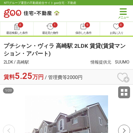
NTTグループ運営の不動産総合サイト goo住宅・不動産
0
1
0
0
最近検索した条件
最近見た物件
保存した条件
お気に入り
プチシャン・ヴィラ 高崎駅 2LDK 賃貸(賃貸マン
ション・アパート)
2LDK / 高崎駅
情報提供元
SUUMO
5.25
賃料
万円
/ 管理費等2000円
1
/
20