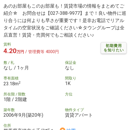
あのお部屋もこのお部屋も！賃貸市場の情報をまとめてご
紹介☆ お問合せは【027-388-9977】まで！良い物件に巡
り合うには何よりも早さが重要です！是非お電話でリアル
タイムの空室状況をご確認ください☆タウングループは全
店直営！賃貸・売買何でもご相談ください♪
賃料
初期費用
4.20
を知りたい
/ 管理費等 4000円
万円
敷 / 礼
保証金
なし / 1ヶ月
なし
専有面積
間取り
2
1K
23.18m
所在階 / 階数
方位
1階 / 2階建
築年数
物件タイプ
2006年9月(築20年)
賃貸アパート
住所