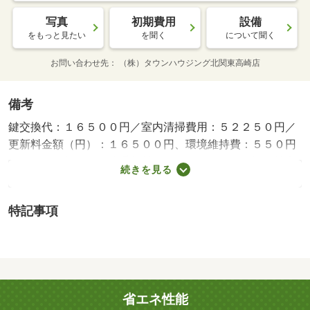
写真
初期費用
設備
をもっと見たい
を聞く
について聞く
お問い合わせ先
（株）タウンハウジング北関東高崎店
備考
鍵交換代：１６５００円／室内清掃費用：５２２５０円／
更新料金額（円）：１６５００円、環境維持費：５５０円
／月、引き落とし事務手数料：５２４円／月／保証会社利
続きを見る
用必：保証人代行会社 プラザ賃貸管理保証賃貸保証料
１００％保証人代行詳細 初回保証料月額総支払額の１０
特記事項
０％ｏｒ１２０％年間保証料１万円／普通借家０２年００
ヶ月／初期費用のご相談や審査のご相談にも柔軟なご対応
が可能です♪タウングループは全店直営なので各地で得た知
識や情報がすぐに水平展開されております！悩む前にタウ
ンハウジング高崎店へお気軽にお問合せください♪／バスト
省エネ性能
イレ別／エアコン／浴室乾燥機／室内洗濯置／駐輪場／宅