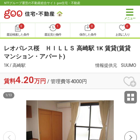
NTTグループ運営の不動産総合サイト goo住宅・不動産
0
1
0
0
最近検索した条件
最近見た物件
保存した条件
お気に入り
レオパレス桜 ＨＩＬＬＳ 高崎駅 1K 賃貸(賃貸
マンション・アパート)
1K / 高崎駅
情報提供元
SUUMO
4.20
賃料
万円
/ 管理費等4000円
1
/
13