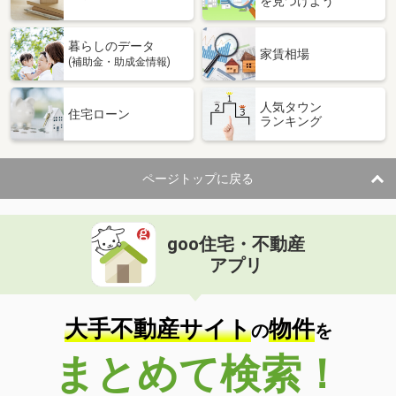
を見つけよう
暮らしのデータ
家賃相場
(補助金・助成金情報)
人気タウン
住宅ローン
ランキング
ページトップに戻る
goo住宅・不動産
アプリ
大手不動産サイト
物件
の
を
まとめて検索！