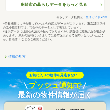
高崎市の暮らしデータをもっと見る
暮らしデータ提供元：
生活ガイド.com
※行政機関により公表していない地域及びデータがございます。東京23区以外
の政令指定都市は、市全体のデータとして表示しています。
※提供データには細心の注意を払っておりますが、調査後に変更がある場合が
あります。 最新の情報につきましては各市区役所までお問い合わせいただく
か、自治体HPなどをご確認ください。
情報の見方
お気に入りの物件を見逃さない！
プッシュ通知で
最新の物件情報が届く