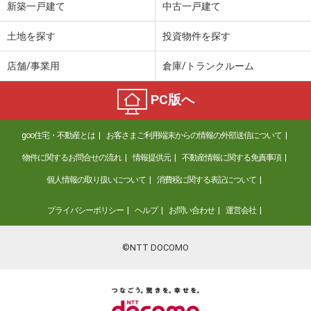
新築一戸建て
中古一戸建て
土地を探す
投資物件を探す
店舗/事業用
倉庫/トランクルーム
PC版へ
goo住宅・不動産とは
お客さまご利用端末からの情報の外部送信について
物件に関するお問合せの流れ
情報提供元
不動産情報に関する免責事項
個人情報の取り扱いについて
消費税に関する表記について
プライバシーポリシー
ヘルプ
お問い合わせ
運営会社
©NTT DOCOMO