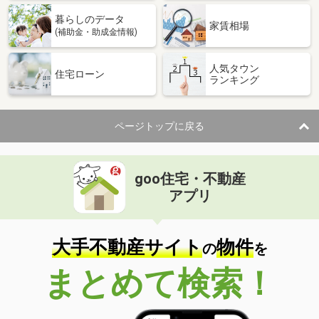
暮らしのデータ
家賃相場
(補助金・助成金情報)
人気タウン
住宅ローン
ランキング
ページトップに戻る
goo住宅・不動産
アプリ
大手不動産サイト
物件
の
を
まとめて検索！