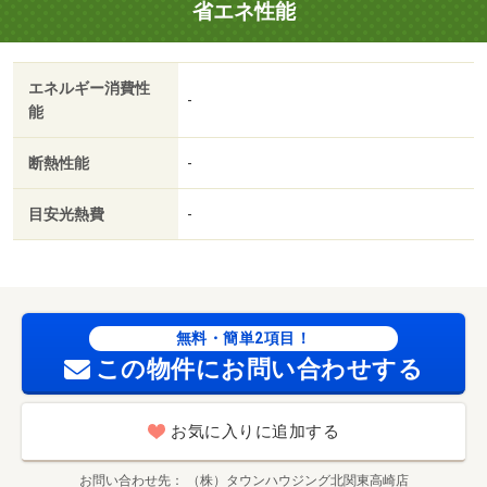
省エネ性能
合せください♪／バストイレ別／バルコニー／エアコン／浴
室乾燥機／室内洗濯置／温水洗浄便座／駐輪場／即入居可
／礼金不要／敷金不要／防犯カメラ／電気コンロ／フリー
エネルギー消費性
レント／保証金不要／敷金・礼金不要/賃貸戸数:39戸
-
能
断熱性能
-
目安光熱費
-
無料・簡単2項目！
この物件にお問い合わせする
お気に入りに追加する
お問い合わせ先
（株）タウンハウジング北関東高崎店