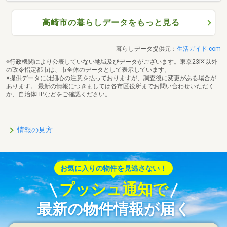
高崎市の暮らしデータをもっと見る
暮らしデータ提供元：
生活ガイド.com
※行政機関により公表していない地域及びデータがございます。東京23区以外
の政令指定都市は、市全体のデータとして表示しています。
※提供データには細心の注意を払っておりますが、調査後に変更がある場合が
あります。 最新の情報につきましては各市区役所までお問い合わせいただく
か、自治体HPなどをご確認ください。
情報の見方
お気に入りの物件を見逃さない！
プッシュ通知で
最新の物件情報が届く