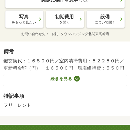
したい
写真
初期費用
設備
をもっと見たい
を聞く
について聞く
お問い合わせ先
（株）タウンハウジング北関東高崎店
備考
鍵交換代：１６５００円／室内清掃費用：５２２５０円／
更新料金額（円）：１６５００円、環境維持費：５５０円
／月、引き落とし事務手数料：５２４円／月／保証会社利
続きを見る
用必：保証人代行会社 プラザ賃貸管理保証賃貸保証料
１００％保証人代行詳細 初回保証料月額総支払額の１０
特記事項
０％ｏｒ１２０％年間保証料１万円／普通借家０２年００
ヶ月／フリーレント１ヶ月／初期費用のご相談や審査のご
フリーレント
相談にも柔軟なご対応が可能です♪タウングループは全店直
営なので各地で得た知識や情報がすぐに水平展開されてお
ります！悩む前にタウンハウジング高崎店へお気軽にお問