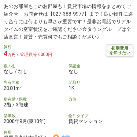
あのお部屋もこのお部屋も！賃貸市場の情報をまとめてご
紹介☆ お問合せは【027-388-9977】まで！良い物件に巡
り合うには何よりも早さが重要です！是非お電話でリアル
タイムの空室状況をご確認ください☆タウングループは全
店直営！賃貸・売買何でもご相談ください♪
賃料
初期費用
4
を知りたい
/ 管理費等 6000円
万円
敷 / 礼
保証金
なし / なし
なし
専有面積
間取り
2
1K
20.81m
所在階 / 階数
方位
2階 / 3階建
築年数
物件タイプ
2008年9月(築18年)
賃貸マンション
住所