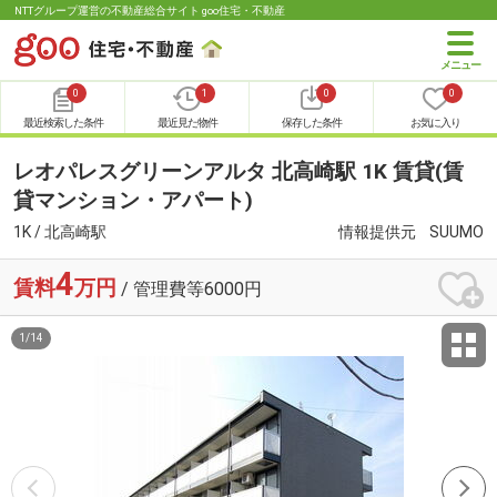
NTTグループ運営の不動産総合サイト goo住宅・不動産
0
1
0
0
最近検索した条件
最近見た物件
保存した条件
お気に入り
レオパレスグリーンアルタ 北高崎駅 1K 賃貸(賃
貸マンション・アパート)
1K / 北高崎駅
情報提供元
SUUMO
4
賃料
万円
/ 管理費等6000円
1
/
14