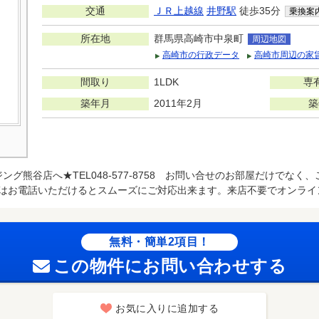
交通
ＪＲ上越線
井野駅
徒歩35分
乗換案
所在地
群馬県高崎市中泉町
周辺地図
高崎市の行政データ
高崎市周辺の家
間取り
1LDK
専
築年月
2011年2月
築
ング熊谷店へ★TEL048-577-8758 お問い合せのお部屋だけでな
お電話いただけるとスムーズにご対応出来ます。来店不要でオンライン接客も
無料・簡単2項目！
この物件にお問い合わせする
お気に入りに追加する