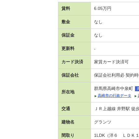
賃料
6.05万円
敷金
なし
保証金
なし
更新料
-
カード決済
家賃カード決済可
保証会社
保証会社利用必 契約時保
群馬県高崎市中泉町
所在地
高崎市の行政データ
交通
ＪＲ上越線 井野駅 徒歩
建物名
グランツ
間取り
1LDK（洋６ ＬＤＫ