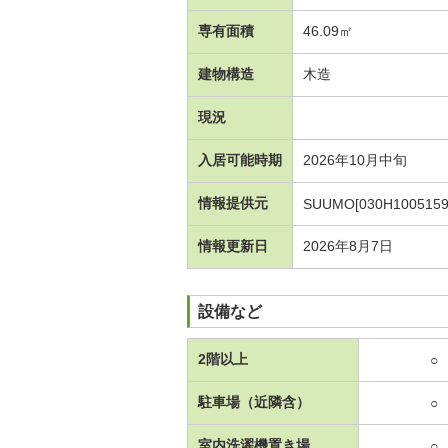
専有面積
46.09㎡
建物構造
木造
現況
入居可能時期
2026年10月中旬
情報提供元
SUUMO[030H1005159
情報更新日
2026年8月7日
設備など
2階以上
○
駐車場（近隣含）
○
室内洗濯機置き場
○