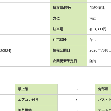
所在階/階数
2階/2階建
方位
南西
駐車場
有 3,300円
住宅保険
なし
情報公開日
2026年7月8
20524]
次回更新予定日
随時
最上階
角部屋
○
エアコン付き
バス・
○
追焚機能
オート
○