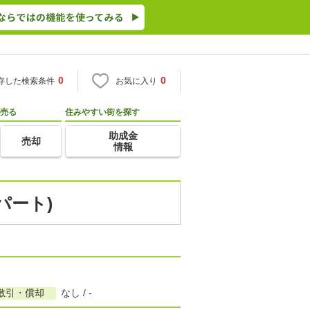
0
0
存した検索条件
お気に入り
売る
住みやすい街を探す
助成金
売却
情報
パート)
敷引・償却
なし / -