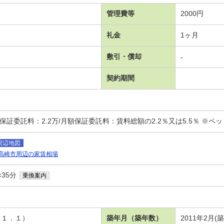
管理費等
2000円
礼金
1ヶ月
敷引・償却
-
契約期間
証委託料：2.2万/月額保証委託料：賃料総額の2.2％又は5.5％ ※ペット可
周辺地図
高崎市周辺の家賃相場
35分
乗換案内
１１．１）
築年月（築年数）
2011年2月(