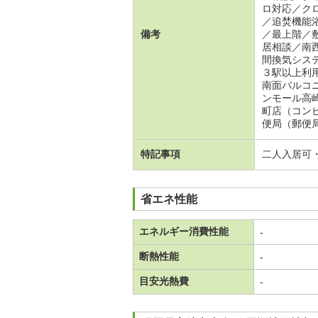
ロ対応／ク
／追焚機能
備考
／最上階／
居相談／南
間換気シス
３駅以上利
南面バルコ
ンモール高
町店（コン
便局（郵便
特記事項
二人入居可
省エネ性能
エネルギー消費性能
-
断熱性能
-
目安光熱費
-