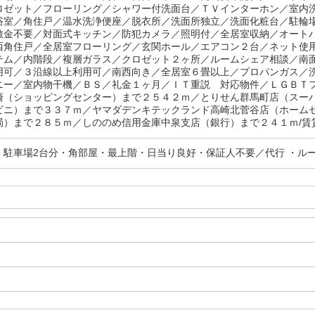
ロゼット／フローリング／シャワー付洗面台／ＴＶインターホン／室内
浴室／角住戸／温水洗浄便座／脱衣所／洗面所独立／洗面化粧台／駐輪
敷金不要／対面式キッチン／防犯カメラ／照明付／全居室収納／オート
西角住戸／全居室フローリング／玄関ホール／エアコン２台／ネット使
テム／内階段／複層ガラス／クロゼット２ヶ所／ルームシェア相談／南
用可／３沿線以上利用可／南西向き／全居室６畳以上／プロパンガス／
ニー／室内物干機／ＢＳ／礼金１ヶ月／ＩＴ重説 対応物件／ＬＧＢＴ
崎（ショッピングセンター）まで２５４２ｍ／とりせん群馬町店（スー
ビニ）まで３３７ｍ／ヤマダデンキテックランド高崎北菅谷店（ホーム
局）まで２８５ｍ／しののめ信用金庫中泉支店（銀行）まで２４１ｍ/賃貸
・駐車場2台分・角部屋・最上階・日当り良好・保証人不要／代行 ・ル