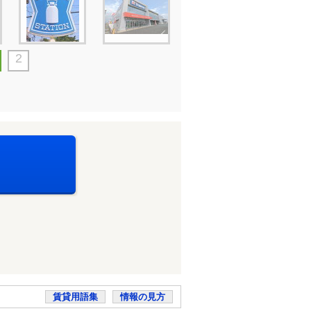
2
賃貸用語集
情報の見方