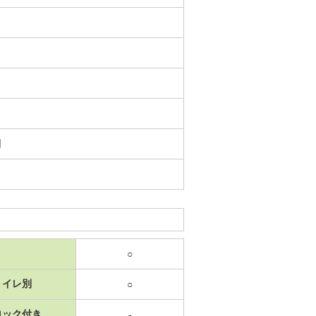
日
○
トイレ別
○
ロック付き
-