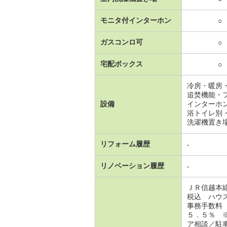
モニタ付インターホン
○
ガスコンロ可
○
宅配ボックス
○
冷房・暖房
追焚機能・
設備
インターホ
浴トイレ別
洗濯機置き
リフォーム履歴
-
リノベーション履歴
-
ＪＲ信越本
税込 ハウ
事務手数料
５．５％ 
ア相談／駐