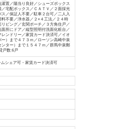
洗濯置／陽当り良好／シューズボックス
場／宅配ボックス／ＣＡＴＶ／２面採光
バス／保証人不要／駐車２台可／二人入
用料不要／浄水器／２×４工法／２４時
面リビング／玄関ポーチ／３方角住戸／
洗面所にドア／縦型照明付洗面化粧台／
フレンドリー／家賃カード決済可／イオ
パー）まで４７３ｍ／ローソン高崎中泉
センター）まで１５４７ｍ／群馬中泉郵
戸数:6戸
ームシェア可・家賃カード決済可