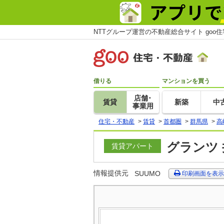
NTTグループ運営の不動産総合サイト goo
借りる
マンションを買う
店舗･
賃貸
新築
中
事業用
住宅・不動産
>
賃貸
>
首都圏
>
群馬県
>
高
グランツ 
賃貸アパート
情報提供元
SUUMO
印刷画面を表示