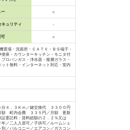
ニー
○
セキュリティ
-
居可
○
濯機置場・洗面所・ＣＡＴＶ・ＢＳ端子・
浄便座・カウンターキッチン・モニタ付
・プロパンガス・浄水器・複層ガラス・
ネット無料・インターネット対応・室内
６分４．３Ｋｍ／鍵交換代 ３３００円
月額 町内会費 ３３５円／月額 更新
保証委託料：賃料総額の２．２％又は
２年／二人入居可／子供可／ルームシェ
レ別／バルコニー／エアコン／ガスコン