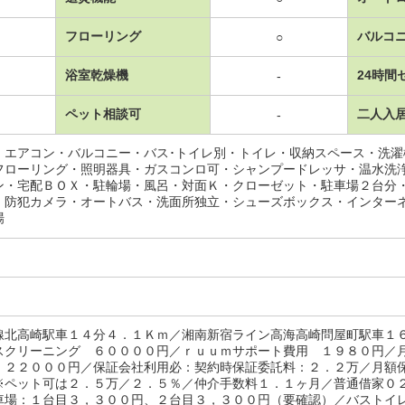
フローリング
バルコ
○
浴室乾燥機
24時間
-
ペット相談可
二人入
-
・エアコン・バルコニー・バス･トイレ別・トイレ・収納スペース・洗
フローリング・照明器具・ガスコンロ可・シャンプードレッサ・温水洗
ン・宅配ＢＯＸ・駐輪場・風呂・対面Ｋ・クローゼット・駐車場２台分
・防犯カメラ・オートバス・洗面所独立・シューズボックス・インター
場
線北高崎駅車１４分４．１Ｋｍ／湘南新宿ライン高海高崎問屋町駅車１
スクリーニング ６００００円／ｒｕｕｍサポート費用 １９８０円／
 ２２０００円／保証会社利用必：契約時保証委託料：２．２万／月額
※ペット可は２．５万／２．５％／仲介手数料１．１ヶ月／普通借家０
車場：１台目３，３００円、２台目３，３００円（要確認）／バストイ