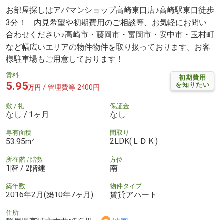
お部屋探しはアパマンショップ高崎東口店♪高崎駅東口徒歩
3分！ 内見希望や初期費用のご相談等、お気軽にお問い
合わせください♪高崎市・藤岡市・富岡市・安中市・玉村町
など幅広いエリアの物件物件を取り扱っております。お客
様駐車場もご用意しております！
賃料
初期費用
5.95
を知りたい
/ 管理費等 2400円
万円
敷 / 礼
保証金
なし / 1ヶ月
なし
専有面積
間取り
2
2LDK(ＬＤＫ)
53.95m
所在階 / 階数
方位
1階 / 2階建
南
築年数
物件タイプ
2016年2月(築10年7ヶ月)
賃貸アパート
住所