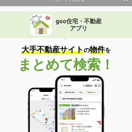
goo住宅・不動産
アプリ
大手不動産サイト
物件
の
を
まとめて検索！