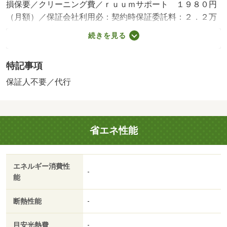
損保要／クリーニング費／ｒｕｕｍサポート １９８０円
（月額）／保証会社利用必：契約時保証委託料：２．２万
／月額保証委託料：賃料総額の２．２％又は５．５％ ※
続きを見る
ペット可は２．５万／２．５％／［退去時費用 退去費用
実費精算※故意・過失等別途実費］更新事務手数料 ２
特記事項
２，０００円がかかります。契約時にクリーニング費７
０，０００円、鍵セット費３，３００円（税込）が必要と
保証人不要／代行
なります。貸主インボイス登録あり 保証会社：ハウスリ
ーブ株式会社／バストイレ別／バルコニー／エアコン／ク
ロゼット／フローリング／シャワー付洗面台／ＴＶインタ
省エネ性能
ーホン／浴室乾燥機／室内洗濯置／シューズボックス／追
焚機能浴室／温水洗浄便座／洗面所独立／駐輪場／敷金不
要／保証人不要／全居室フローリング／ネット使用料不要
エネルギー消費性
／床下収納／２４時間換気システム／複層ガラス／２駅利
-
能
用可／駅徒歩１０分以内／プロパンガス／ＢＳ／礼金１ヶ
月／保証会社利用可／高崎市立吉井幼稚園（幼稚園・保育
断熱性能
-
園）まで６００ｍ／高崎市立吉井小学校（小学校）まで６
５０ｍ／ファミリーマート高崎吉井町店（コンビニ）まで
目安光熱費
-