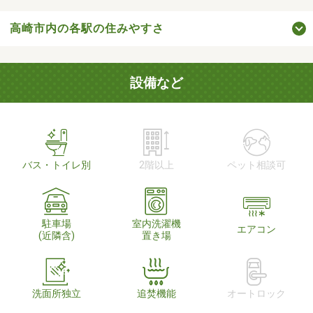
高崎市内の各駅の住みやすさ
設備など
バス・トイレ別
2階以上
ペット相談可
駐車場
室内洗濯機
エアコン
(近隣含)
置き場
洗面所独立
追焚機能
オートロック