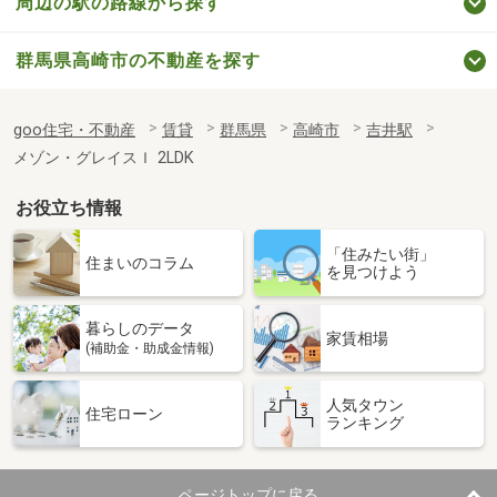
周辺の駅の路線から探す
群馬県高崎市の不動産を探す
goo住宅・不動産
賃貸
群馬県
高崎市
吉井駅
メゾン・グレイスＩ 2LDK
お役立ち情報
「住みたい街」
住まいのコラム
を見つけよう
暮らしのデータ
家賃相場
(補助金・助成金情報)
人気タウン
住宅ローン
ランキング
ページトップに戻る