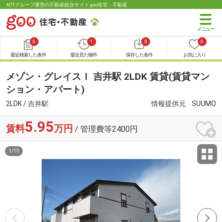
NTTグループ運営の不動産総合サイト goo住宅・不動産
0
1
0
0
最近検索した条件
最近見た物件
保存した条件
お気に入り
メゾン・グレイスＩ 吉井駅 2LDK 賃貸(賃貸マン
ション・アパート)
2LDK / 吉井駅
情報提供元
SUUMO
5.95
賃料
万円
/ 管理費等2400円
1
/
19