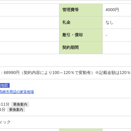
管理費等
4000円
礼金
なし
敷引・償却
-
契約期間
：68990円（契約内容により100～120％で変動有）※記載金額は120
辺地図
高崎市周辺の家賃相場
11分
乗換案内
1分
乗換案内
ィック