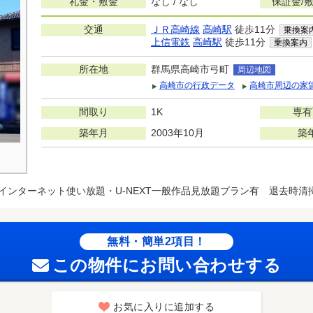
礼金・敷金
なし / なし
保証金/
交通
ＪＲ高崎線
高崎駅
徒歩11分
乗換案
上信電鉄
高崎駅
徒歩11分
乗換案内
所在地
群馬県高崎市弓町
周辺地図
高崎市の行政データ
高崎市周辺の家
間取り
1K
専有
築年月
2003年10月
築
インターネット使い放題・U-NEXT一般作品見放題プラン有 退去時清掃費
無料・簡単2項目！
この物件にお問い合わせする
お気に入りに追加する