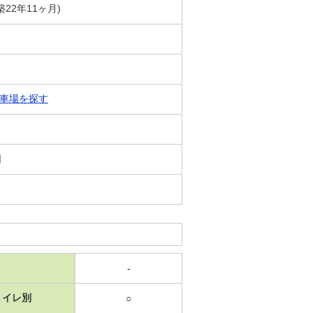
築22年11ヶ月)
車場を探す
日
-
トイレ別
○