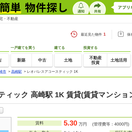
住宅・不動産
1
最近見た物件
保
一戸建てを買う
建てる
投資する
不動産
古
新築
中古
土地
土地活用
投資
崎市
>
高崎駅
>
レオパレスアコースティック 1K
ィック 高崎駅 1K 賃貸(賃貸マンショ
5.30
賃料
万円 (管理費等：4000円)