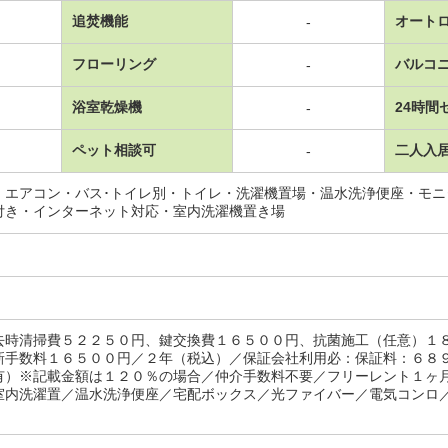
追焚機能
オート
-
フローリング
バルコ
-
浴室乾燥機
24時間
-
ペット相談可
二人入
-
・エアコン・バス･トイレ別・トイレ・洗濯機置場・温水洗浄便座・モ
付き・インターネット対応・室内洗濯機置き場
去時清掃費５２２５０円、鍵交換費１６５００円、抗菌施工（任意）１
新手数料１６５００円／２年（税込）／保証会社利用必：保証料：６８
有）※記載金額は１２０％の場合／仲介手数料不要／フリーレント１ヶ
室内洗濯置／温水洗浄便座／宅配ボックス／光ファイバー／電気コンロ／