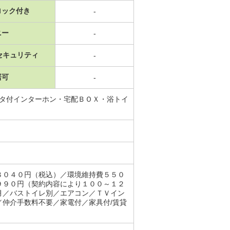
ロック付き
-
ニー
-
セキュリティ
-
居可
-
ニタ付インターホン・宅配ＢＯＸ・浴トイ
８０４０円（税込）／環境維持費５５０
９９０円（契約内容により１００～１２
月／バストイレ別／エアコン／ＴＶイン
仲介手数料不要／家電付／家具付/賃貸