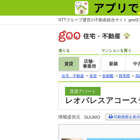
NTTグループ運営の不動産総合サイト goo
借りる
マンションを買う
店舗･
賃貸
新築
中
事業用
住宅・不動産
>
賃貸
>
首都圏
>
群馬県
>
高
賃貸アパート
レオパレスアコーステ
情報提供元
SUUMO
印刷画面を表示