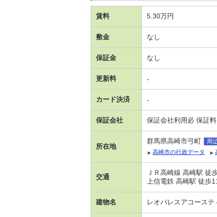
賃料
5.30万円
敷金
なし
保証金
なし
更新料
-
カード決済
-
保証会社
保証会社利用必 保証料
群馬県高崎市弓町
周
所在地
高崎市の行政データ
ＪＲ高崎線 高崎駅 徒歩
交通
上信電鉄 高崎駅 徒歩1
建物名
レオパレスアコーステ