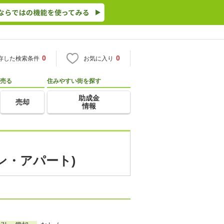
0
0
存した検索条件
お気に入り
売る
住みやすい街を探す
助成金
売却
情報
ン・アパート)