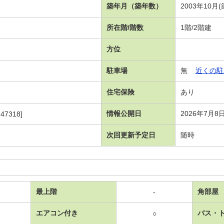
築年月（築年数）
2003年10月(
所在階/階数
1階/2階建
方位
駐車場
無
近くの駐
住宅保険
あり
情報公開日
2026年7月8
47318]
次回更新予定日
随時
最上階
角部屋
-
エアコン付き
バス・
○