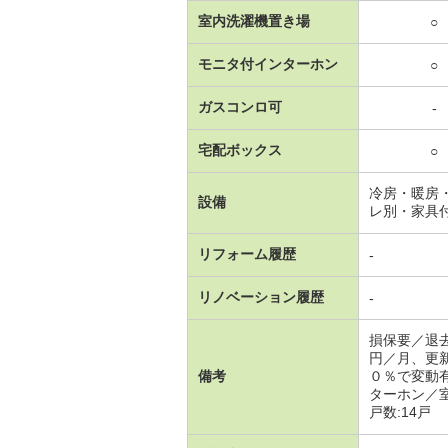
室内洗濯機置き場
○
モニタ付インターホン
○
ガスコンロ可
-
宅配ボックス
○
冷房・暖房
設備
レ別・家具
リフォーム履歴
-
リノベーション履歴
-
損保要／退
円／月、更
備考
０％で変動
ターホン／
戸数:14戸