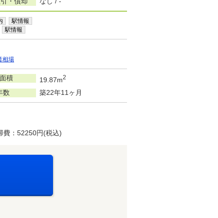
敷引・償却
なし / -
内
駅情報
駅情報
賃相場
面積
2
19.87m
年数
築22年11ヶ月
：52250円(税込)