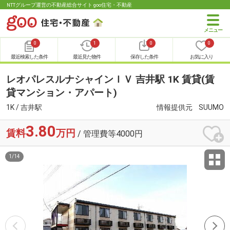
NTTグループ運営の不動産総合サイト goo住宅・不動産
0
1
0
0
最近検索した条件
最近見た物件
保存した条件
お気に入り
レオパレスルナシャインＩＶ 吉井駅 1K 賃貸(賃
貸マンション・アパート)
1K / 吉井駅
情報提供元
SUUMO
3.80
賃料
万円
/ 管理費等4000円
1
/
14