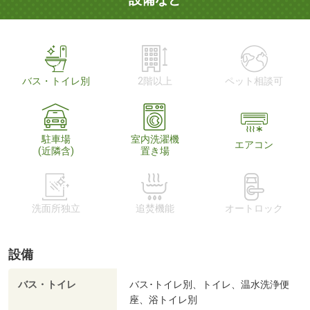
バス・トイレ別
2階以上
ペット相談可
駐車場
室内洗濯機
エアコン
(近隣含)
置き場
洗面所独立
追焚機能
オートロック
設備
バス・トイレ
バス･トイレ別、トイレ、温水洗浄便
座、浴トイレ別