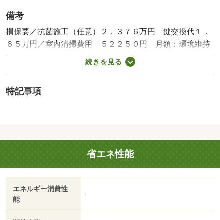
備考
損保要／抗菌施工（任意）２．３７６万円 鍵交換代１．
６５万円／室内清掃費用 ５２２５０円 月額：環境維持
費 ５５０円／保証会社利用必：保証料：５０９９０円
続きを見る
（契約内容により１００～１２０％で変動有）※記載金額
は１２０％の場合／バストイレ別／エアコン／ＴＶインタ
特記事項
ーホン／室内洗濯置／温水洗浄便座／光ファイバー／即入
居可／電気コンロ／仲介手数料不要／家電付／家具付/賃貸
戸数:14戸
省エネ性能
エネルギー消費性
-
能