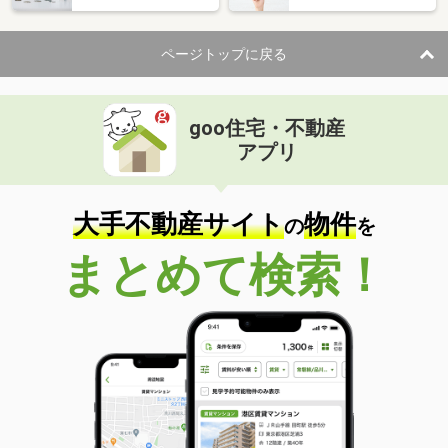
ページトップに戻る
goo住宅・不動産
アプリ
大手不動産サイト
物件
の
を
まとめて検索！