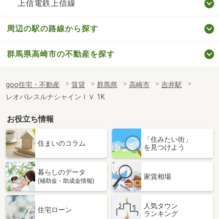
上信電鉄上信線
周辺の駅の路線から探す
群馬県高崎市の不動産を探す
goo住宅・不動産
賃貸
群馬県
高崎市
吉井駅
レオパレスルナシャインＩＶ 1K
お役立ち情報
「住みたい街」
住まいのコラム
を見つけよう
暮らしのデータ
家賃相場
(補助金・助成金情報)
人気タウン
住宅ローン
ランキング