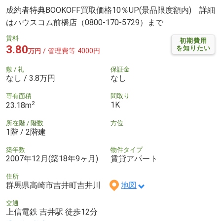
成約者特典BOOKOFF買取価格10％UP(景品限度額内) 詳細
はハウスコム前橋店（0800-170-5729）まで
賃料
初期費用
3.80
を知りたい
/ 管理費等 4000円
万円
敷 / 礼
保証金
なし / 3.8万円
なし
専有面積
間取り
2
1K
23.18m
所在階 / 階数
方位
1階 / 2階建
築年数
物件タイプ
2007年12月(築18年9ヶ月)
賃貸アパート
住所
群馬県高崎市吉井町吉井川
地図
交通
上信電鉄 吉井駅 徒歩12分