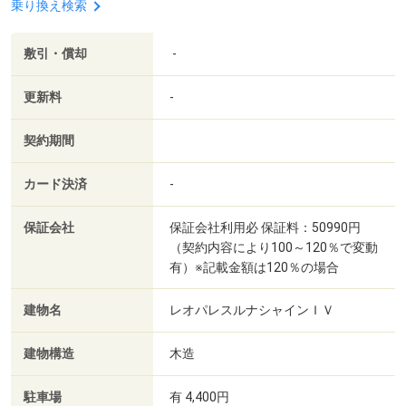
乗り換え検索
敷引・償却
-
更新料
-
契約期間
カード決済
-
保証会社
保証会社利用必 保証料：50990円
（契約内容により100～120％で変動
有）※記載金額は120％の場合
建物名
レオパレスルナシャインＩＶ
建物構造
木造
駐車場
有 4,400円