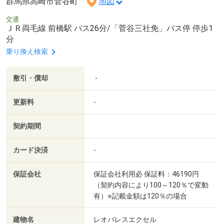
群馬県高崎市菅谷町
地図
交通
ＪＲ両毛線 前橋駅 バス26分/「菅谷三社免」バス停 停歩1
分
乗り換え検索
敷引・償却
-
更新料
-
契約期間
カード決済
-
保証会社
保証会社利用必 保証料：46190円
（契約内容により100～120％で変動
有）※記載金額は120％の場合
建物名
レオパレスエクセル