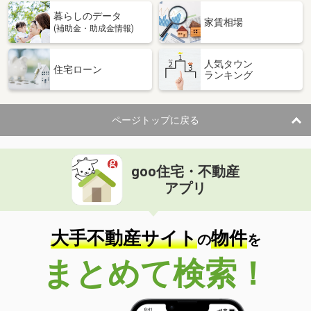
暮らしのデータ
家賃相場
(補助金・助成金情報)
人気タウン
住宅ローン
ランキング
ページトップに戻る
goo住宅・不動産
アプリ
大手不動産サイト
物件
の
を
まとめて検索！