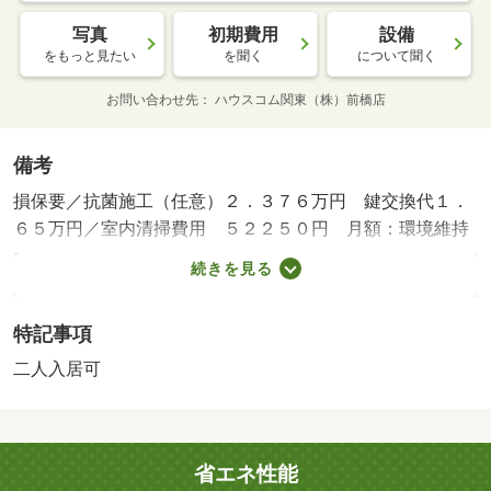
写真
初期費用
設備
をもっと見たい
を聞く
について聞く
お問い合わせ先
ハウスコム関東（株）前橋店
備考
損保要／抗菌施工（任意）２．３７６万円 鍵交換代１．
６５万円／室内清掃費用 ５２２５０円 月額：環境維持
費 ５５０円／保証会社利用必：保証料：４６１９０円
続きを見る
（契約内容により１００～１２０％で変動有）※記載金額
は１２０％の場合／二人入居可／事務所利用不可／鍵交換
特記事項
費１０４５０円、抗菌施工（任意）１８０４０円から２３
７６０円（税込）／環境維持費５５０円／月、更新手数料
二人入居可
１６５００円／２年（税込）／基本清掃料：３１３５０円
（税込）／バストイレ別／エアコン／ＴＶインターホン／
室内洗濯置／温水洗浄便座／光ファイバー／即入居可／電
省エネ性能
気コンロ／ロフト／仲介手数料不要／家電付／家具付／バ