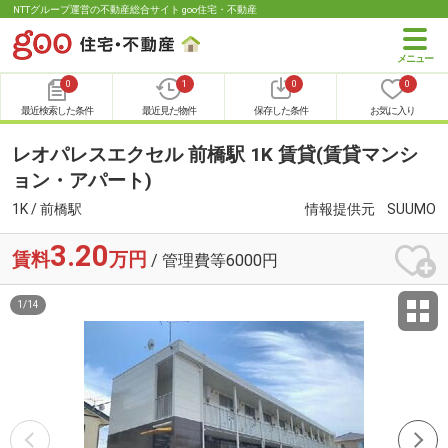
NTTグループ運営の不動産総合サイト goo住宅・不動産
0
1
0
0
最近検索した条件
最近見た物件
保存した条件
お気に入り
レオパレスエクセル 前橋駅 1K 賃貸(賃貸マンシ
ョン・アパート)
1K / 前橋駅
情報提供元
SUUMO
3.20
賃料
万円
/ 管理費等6000円
1
/
14