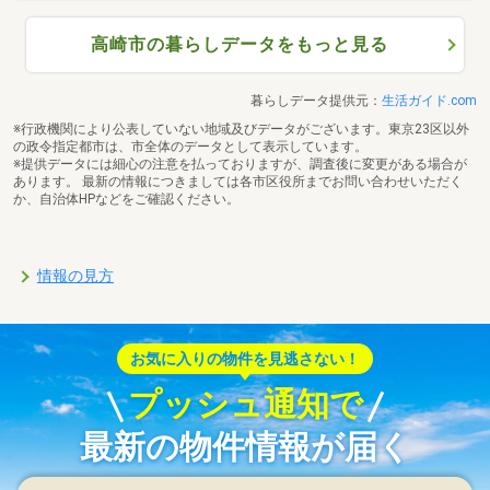
高崎市の暮らしデータをもっと見る
暮らしデータ提供元：
生活ガイド.com
※行政機関により公表していない地域及びデータがございます。東京23区以外
の政令指定都市は、市全体のデータとして表示しています。
※提供データには細心の注意を払っておりますが、調査後に変更がある場合が
あります。 最新の情報につきましては各市区役所までお問い合わせいただく
か、自治体HPなどをご確認ください。
情報の見方
お気に入りの物件を見逃さない！
プッシュ通知で
最新の物件情報が届く