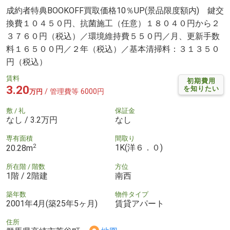
成約者特典BOOKOFF買取価格10％UP(景品限度額内) 鍵交
換費１０４５０円、抗菌施工（任意）１８０４０円から２
３７６０円（税込）／環境維持費５５０円／月、更新手数
料１６５００円／２年（税込）／基本清掃料：３１３５０
円（税込）
賃料
初期費用
3.20
を知りたい
/ 管理費等 6000円
万円
敷 / 礼
保証金
なし / 3.2万円
なし
専有面積
間取り
2
1K(洋６．０)
20.28m
所在階 / 階数
方位
1階 / 2階建
南西
築年数
物件タイプ
2001年4月(築25年5ヶ月)
賃貸アパート
住所