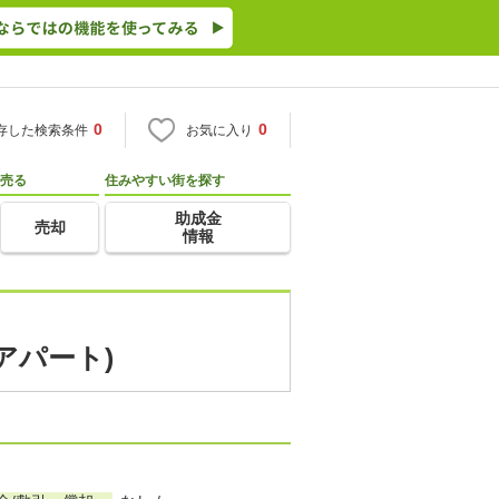
0
0
存した検索条件
お気に入り
売る
住みやすい街を探す
助成金
売却
情報
アパート)