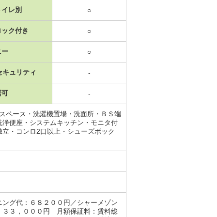
トイレ別
○
ロック付き
○
ニー
○
セキュリティ
-
居可
-
納スペース・洗濯機置場・洗面所・ＢＳ端
洗浄便座・システムキッチン・モニタ付
独立・コンロ2口以上・シューズボック
ニング代：６８２００円／シャーメゾン
：３３，０００円 月額保証料：賃料総