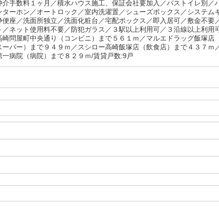
仲介手数料１ヶ月／積水ハウス施工、保証会社要加入／バストイレ別／
ンターホン／オートロック／室内洗濯置／シューズボックス／システム
浄便座／洗面所独立／洗面化粧台／宅配ボックス／即入居可／敷金不要
ト／ネット使用料不要／防犯ガラス／３駅以上利用可／３沿線以上利用
高崎問屋町中央通り（コンビニ）まで５６１ｍ／マルエドラッグ飯塚店
スーパー）まで９４９ｍ／スシロー高崎飯塚店（飲食店）まで４３７ｍ
第一病院（病院）まで８２９ｍ/賃貸戸数:9戸