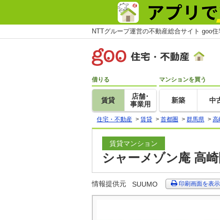
NTTグループ運営の不動産総合サイト goo
借りる
マンションを買う
店舗･
賃貸
新築
中
事業用
住宅・不動産
>
賃貸
>
首都圏
>
群馬県
>
高
賃貸マンション
シャーメゾン庵 高崎
情報提供元
SUUMO
印刷画面を表示