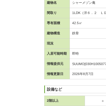
建物名
シャーメゾン庵
間取り
1LDK（洋６．２ Ｌ
専有面積
42.5㎡
建物構造
鉄骨
現況
入居可能時期
即時
情報提供元
SUUMO[030H1005077
情報更新日
2026年8月7日
設備など
2階以上
○