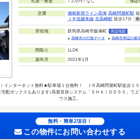
礼金・敷金
7.2万円 / なし
保証
交通
湘南新宿ライン高海
高崎問屋町駅
徒
ＪＲ信越本線
北高崎駅
徒歩17分
乗
所在地
群馬県高崎市飯塚町
周辺地図
高崎市の行政データ
高崎市周辺の家
間取り
1LDK
築年月
2021年1月
ｉインターネット無料★駐車場１台無料！ ＪＲ高崎問屋町駅徒歩１５
な宅配ボックスもあります♪高遮音床システム「ＳＨＡＩＤＤ５５」で上
ウス施工。
無料・簡単2項目！
この物件にお問い合わせする