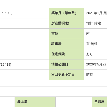
ＤＫ１０）
築年月（築年数）
2021年1月(
所在階/階数
2階/3階建
方位
南
駐車場
有 無料
住宅保険
あり
情報公開日
2026年5月2
12419]
次回更新予定日
随時
最上階
角部屋
-