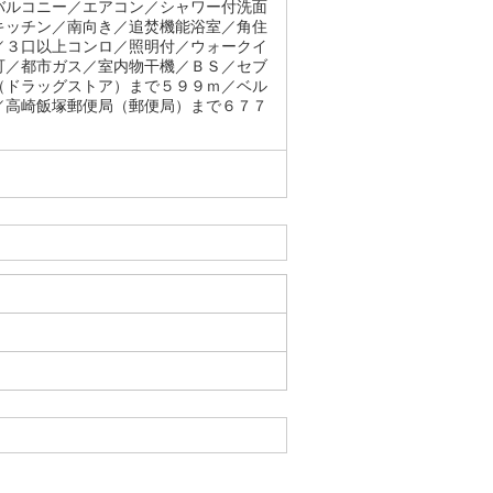
バルコニー／エアコン／シャワー付洗面
キッチン／南向き／追焚機能浴室／角住
／３口以上コンロ／照明付／ウォークイ
可／都市ガス／室内物干機／ＢＳ／セブ
（ドラッグストア）まで５９９ｍ／ベル
／高崎飯塚郵便局（郵便局）まで６７７