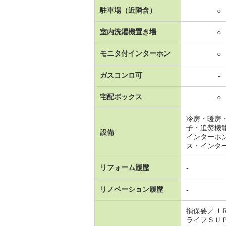
駐車場（近隣含）
○
室内洗濯機置き場
○
モニタ付インターホン
○
ガスコンロ可
-
宅配ボックス
○
冷房・暖房
子・追焚機
設備
インターホ
ス・インタ
リフォーム履歴
-
リノベーション履歴
-
損保要／Ｊ
ライフＳＵ