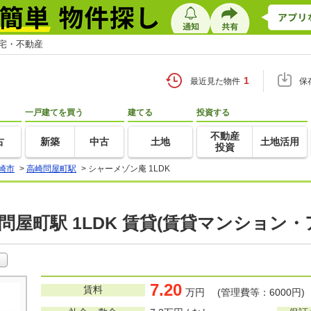
住宅・不動産
1
最近見た物件
保
一戸建てを買う
建てる
投資する
不動産
古
新築
中古
土地
土地活用
投資
崎市
>
高崎問屋町駅
>
シャーメゾン庵 1LDK
問屋町駅 1LDK 賃貸(賃貸マンション・
7.20
賃料
万円 (管理費等：6000円)