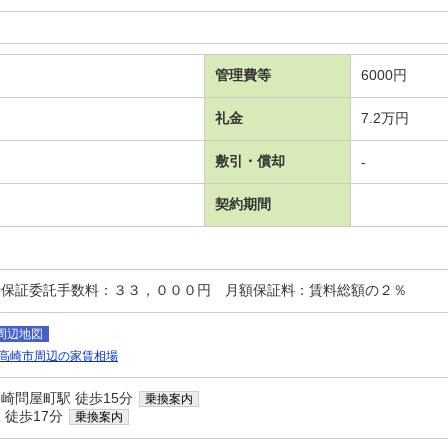
管理費等
6000円
礼金
7.2万円
敷引・償却
-
契約期間
時保証委託手数料：３３，０００円 月額保証料：賃料総額の２％
周辺地図
高崎市周辺の家賃相場
崎問屋町駅 徒歩15分
乗換案内
 徒歩17分
乗換案内