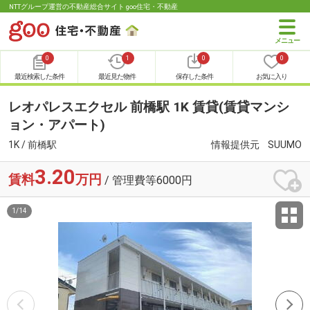
NTTグループ運営の不動産総合サイト goo住宅・不動産
0
1
0
0
最近検索した条件
最近見た物件
保存した条件
お気に入り
レオパレスエクセル 前橋駅 1K 賃貸(賃貸マンシ
ョン・アパート)
1K / 前橋駅
情報提供元
SUUMO
3.20
賃料
万円
/ 管理費等6000円
1
/
14