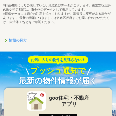
※行政機関により公表していない地域及びデータがございます。東京23区以外
の政令指定都市は、市全体のデータとして表示しています。
※提供データには細心の注意を払っておりますが、調査後に変更がある場合が
あります。 最新の情報につきましては各市区役所までお問い合わせいただく
か、自治体HPなどをご確認ください。
情報の見方
お気に入りの物件を見逃さない！
プッシュ通知で
最新の物件情報が届く
goo住宅・不動産
アプリ