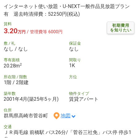
インターネット使い放題・U-NEXT一般作品見放題プラン
有 退去時清掃費：52250円(税込)
賃料
初期費用
3.20
を知りたい
/ 管理費等 6000円
万円
敷 / 礼
保証金
なし / なし
なし
専有面積
間取り
2
1K
20.28m
所在階 / 階数
方位
1階 / 2階建
築年数
物件タイプ
2001年4月(築25年5ヶ月)
賃貸アパート
住所
群馬県高崎市菅谷町
地図
交通
ＪＲ両毛線 前橋駅 バス26分/「菅谷三社免」バス停 停歩1