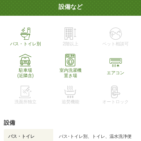
設備など
バス・トイレ別
2階以上
ペット相談可
駐車場
室内洗濯機
エアコン
(近隣含)
置き場
洗面所独立
追焚機能
オートロック
設備
バス・トイレ
バス･トイレ別、トイレ、温水洗浄便