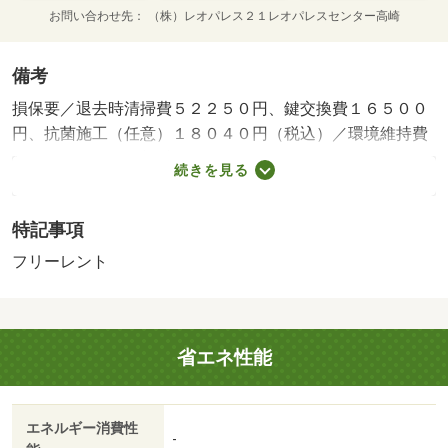
お問い合わせ先
（株）レオパレス２１レオパレスセンター高崎
備考
損保要／退去時清掃費５２２５０円、鍵交換費１６５００
円、抗菌施工（任意）１８０４０円（税込）／環境維持費
５５０円／月、更新手数料１６５００円／２年（税込）／
続きを見る
保証会社利用必：保証料：４６１９０円（契約内容により
１００～１２０％で変動有）※記載金額は１２０％の場合
特記事項
／仲介手数料不要／フリーレント１ヶ月／バストイレ別／
エアコン／ＴＶインターホン／室内洗濯置／温水洗浄便座
フリーレント
／光ファイバー／即入居可／防犯カメラ／電気コンロ／ロ
フト／仲介手数料不要／家電付／家具付／バス停徒歩３分
以内/賃貸戸数:20戸
省エネ性能
エネルギー消費性
-