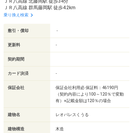
ＪＲ八高線 北藤岡駅 徒歩34分
ＪＲ八高線 群馬藤岡駅 徒歩4.2km
乗り換え検索
敷引・償却
-
更新料
-
契約期間
カード決済
-
保証会社
保証会社利用必 保証料：46190円
（契約内容により100～120％で変動
有）※記載金額は120％の場合
建物名
レオパレスくうる
建物構造
木造