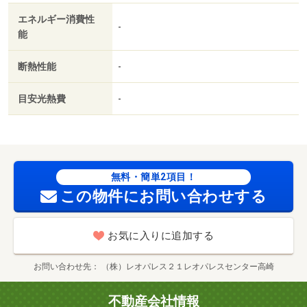
ストア）まで３４５ｍ／カインズホーム玉村店（ホームセ
エネルギー消費性
ンター）まで２７８７ｍ／ＴＳＵＴＡＹＡタマムラブック
-
能
センター（レンタルビデオ）まで３２２７ｍ/賃貸戸数:8戸
断熱性能
-
目安光熱費
-
無料・簡単2項目！
この物件にお問い合わせする
お気に入りに追加する
お問い合わせ先
（株）レオパレス２１レオパレスセンター高崎
不動産会社情報