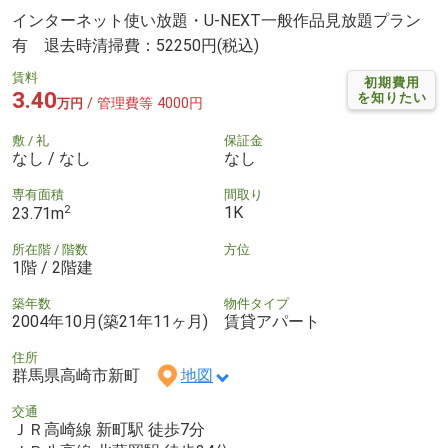
インターネット使い放題・U-NEXT一般作品見放題プラン
有 退去時清掃費：52250円(税込)
賃料
初期費用
3.40
を知りたい
/ 管理費等 4000円
万円
敷 / 礼
保証金
なし / なし
なし
専有面積
間取り
2
1K
23.71m
所在階 / 階数
方位
1階 / 2階建
築年数
物件タイプ
2004年10月(築21年11ヶ月)
賃貸アパート
住所
群馬県高崎市新町
地図
交通
ＪＲ高崎線 新町駅 徒歩7分