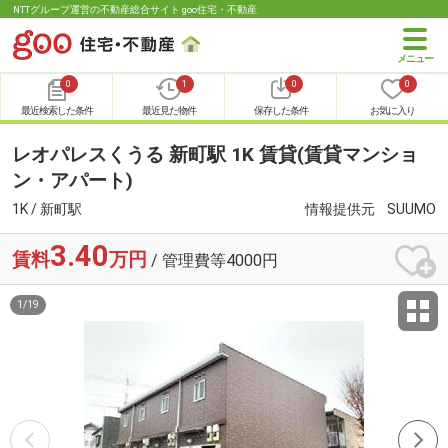
NTTグループ運営の不動産総合サイト goo住宅・不動産
0
1
0
0
最近検索した条件
最近見た物件
保存した条件
お気に入り
レオパレスくうる 新町駅 1K 賃貸(賃貸マンショ
ン・アパート)
1K / 新町駅
情報提供元
SUUMO
3.40
賃料
万円
/ 管理費等4000円
1
/
19