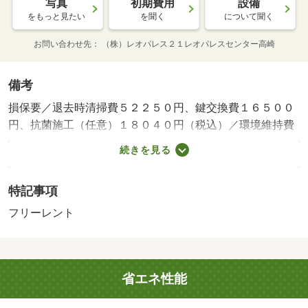
写真
初期費用
設備
をもっと見たい
を聞く
について聞く
お問い合わせ先
（株）レオパレス２１レオパレスセンター高崎
備考
損保要／退去時清掃費５２２５０円、鍵交換費１６５００
円、抗菌施工（任意）１８０４０円（税込）／環境維持費
５５０円／月、更新手数料１６５００円／２年（税込）／
続きを見る
保証会社利用必：保証料：４６１９０円（契約内容により
１００～１２０％で変動有）※記載金額は１２０％の場合
特記事項
／仲介手数料不要／フリーレント１ヶ月／個人契約限定／
バストイレ別／エアコン／ＴＶインターホン／室内洗濯置
フリーレント
／温水洗浄便座／宅配ボックス／光ファイバー／即入居可
／防犯カメラ／電気コンロ／仲介手数料不要／家電付／家
具付／駅徒歩１０分以内／フレッセイ新町店（スーパー）
省エネ性能
まで４６６ｍ／セブンイレブン高崎新町笛木境店（コンビ
ニ）まで２２６ｍ／マルエドラッグ高崎新町店（ドラッグ