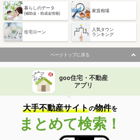
暮らしのデータ
家賃相場
(補助金・助成金情報)
人気タウン
住宅ローン
ランキング
ページトップに戻る
goo住宅・不動産
アプリ
大手不動産サイト
物件
の
を
まとめて検索！