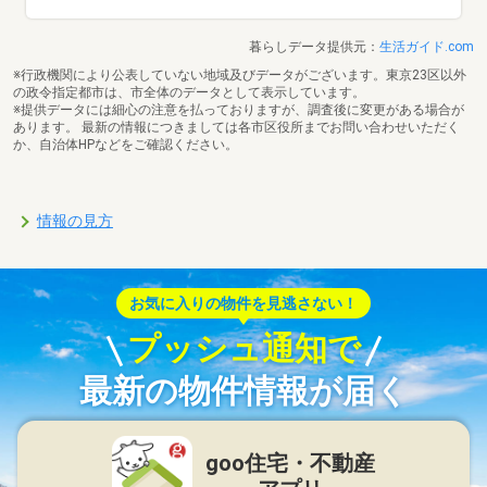
暮らしデータ提供元：
生活ガイド.com
※行政機関により公表していない地域及びデータがございます。東京23区以外
の政令指定都市は、市全体のデータとして表示しています。
※提供データには細心の注意を払っておりますが、調査後に変更がある場合が
あります。 最新の情報につきましては各市区役所までお問い合わせいただく
か、自治体HPなどをご確認ください。
情報の見方
お気に入りの物件を見逃さない！
プッシュ通知で
最新の物件情報が届く
goo住宅・不動産