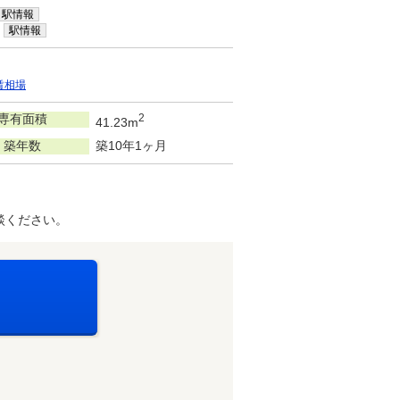
駅情報
駅情報
賃相場
専有面積
2
41.23m
築年数
築10年1ヶ月
談ください。