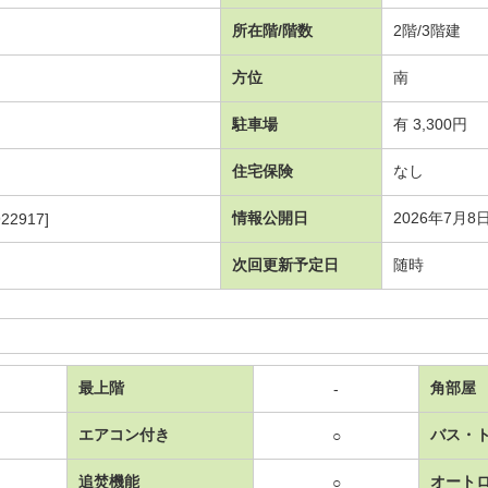
所在階/階数
2階/3階建
方位
南
駐車場
有 3,300円
住宅保険
なし
情報公開日
2026年7月8
22917]
次回更新予定日
随時
最上階
角部屋
-
エアコン付き
バス・
○
追焚機能
オート
○