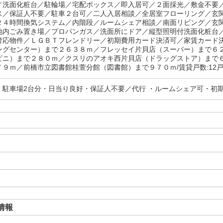
／洗面化粧台／駐輪場／宅配ボックス／即入居可／２面採光／敷金不要
ス／保証人不要／駐車２台可／二人入居相談／全居室フローリング／玄
２４時間換気システム／内階段／ルームシェア相談／南面リビング／玄
地内ごみ置き場／プロパンガス／洗面所にドア／縦型照明付洗面化粧台
対応物件／ＬＧＢＴフレンドリー／初期費用カード決済可／家賃カード
ングセンター）まで２６３８ｍ／フレッセイ片貝店（スーパー）まで６
ビニ）まで２８０ｍ／クスリのアオキ西片貝店（ドラッグストア）まで
７９ｍ／前橋市立図書館桂萱分館（図書館）まで９７０ｍ/賃貸戸数:12
・駐車場2台分・日当り良好・保証人不要／代行 ・ルームシェア可・初
情報