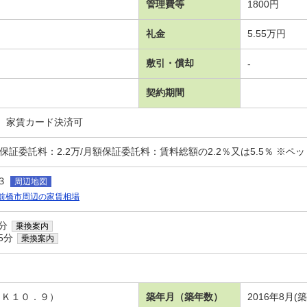
管理費等
1800円
礼金
5.55万円
敷引・償却
-
契約期間
、家賃カード決済可
証委託料：2.2万/月額保証委託料：賃料総額の2.2％又は5.5％ ※ペット可
３
周辺地図
前橋市周辺の家賃相場
分
乗換案内
5分
乗換案内
ＤＫ１０．９）
築年月（築年数）
2016年8月(