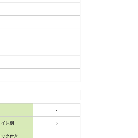
日
-
トイレ別
○
ロック付き
-