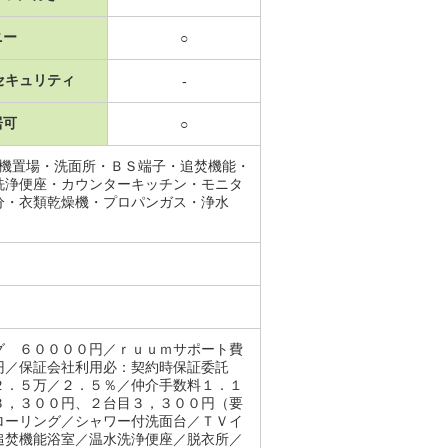
ニー
○
セキュリティ
-
居可
○
濯機置場・洗面所・ＢＳ端子・追焚機能・
洗浄便座・カウンターキッチン・モニタ
分・衣類乾燥機・プロパンガス・浄水
グ ６００００円／ｒｕｕｍサポート費
円／保証会社利用必：契約時保証委託
２．５万／２．５％／仲介手数料１．１
３，３００円、２台目３，３００円（要
ローリング／シャワー付洗面台／ＴＶイ
追焚機能浴室／温水洗浄便座／脱衣所／