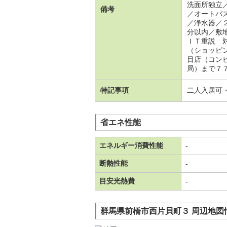
洗面所独立
備考
／オートバ
／浄水器／
分以内／敷
ＩＴ重説 
（ショッピ
目店（コン
局）まで７
特記事項
二人入居可
省エネ性能
エネルギー消費性能
-
断熱性能
-
目安光熱費
-
群馬県前橋市西片貝町３ 周辺地図