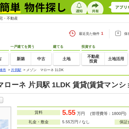
住宅・不動産
1
最近見た物件
保
一戸建てを買う
建てる
投資する
不動産
古
新築
中古
土地
土地活用
投資
橋市
>
片貝駅
>
メゾン マローネ 1LDK
ローネ 片貝駅 1LDK 賃貸(賃貸マン
5.55
賃料
万円 (管理費等：1800円)
礼金・敷金
5.55万円 / なし
保証