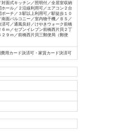
／対面式キッチン／照明付／全居室収納
関ホール／２沿線利用可／エアコン２台
関ポーチ／３駅以上利用可／駅徒歩１０
／南面バルコニー／室内物干機／ＢＳ／
決済可／通風良好／けやきウォーク前橋
２６ｍ／セブンイレブン前橋西片貝２丁
６２９ｍ／前橋西片貝三郵便局（郵便
戸
期費用カード決済可・家賃カード決済可