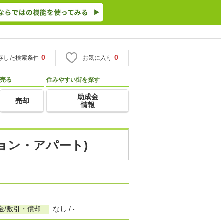
0
0
存した検索条件
お気に入り
売る
住みやすい街を探す
助成金
売却
情報
ション・アパート)
金/敷引・償却
なし / -