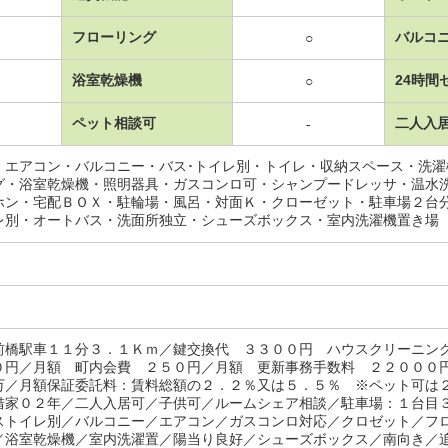
フローリング
バルコ
○
浴室乾燥機
24時間
○
ペット相談可
二人入
-
・エアコン・バルコニー・バス･トイレ別・トイレ・収納スペース・洗
グ・浴室乾燥機・照明器具・ガスコンロ可・シャンプードレッサ・温水
ホン・宅配ＢＯＸ・駐輪場・風呂・対面Ｋ・クローゼット・駐車場２台
レ別・オートバス・洗面所独立・シューズボックス・室内洗濯機置き場
前橋駅車１１分３．１Ｋｍ／鍵交換代 ３３００円 ハウスクリーニン
０円／月額 町内会費 ２５０円／月額 更新事務手数料 ２２０００
万／月額保証委託料：賃料総額の２．２％又は５．５％ ※ペット可は
借家０２年／二人入居可／子供可／ルームシェア相談／駐車場：１台目
ストイレ別／バルコニー／エアコン／ガスコンロ対応／クロゼット／フ
／浴室乾燥機／室内洗濯置／陽当り良好／シューズボックス／南向き／