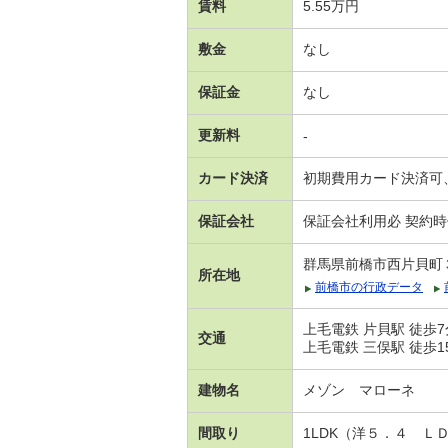
賃料
5.55万円
敷金
なし
保証金
なし
更新料
-
カード決済
初期費用カード決済可
保証会社
保証会社利用必 契約時保
群馬県前橋市西片貝町
所在地
前橋市の行政データ
上毛電鉄 片貝駅 徒歩7
交通
上毛電鉄 三俣駅 徒歩1
建物名
メゾン マローネ
間取り
1LDK（洋５．４ Ｌ