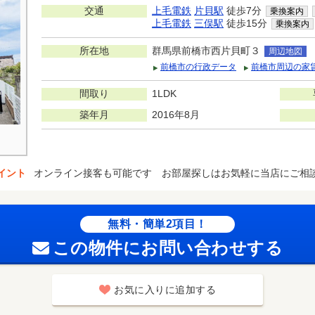
交通
上毛電鉄
片貝駅
徒歩7分
乗換案内
上毛電鉄
三俣駅
徒歩15分
乗換案内
所在地
群馬県前橋市西片貝町３
周辺地図
前橋市の行政データ
前橋市周辺の家
間取り
1LDK
築年月
2016年8月
イント
オンライン接客も可能です お部屋探しはお気軽に当店にご相
無料・簡単2項目！
この物件にお問い合わせする
お気に入りに追加する