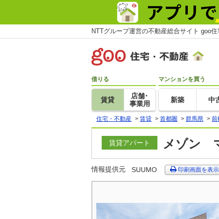
NTTグループ運営の不動産総合サイト goo
借りる
マンションを買う
店舗･
賃貸
新築
中
事業用
住宅・不動産
>
賃貸
>
首都圏
>
群馬県
>
前
メゾン マ
賃貸アパート
情報提供元
SUUMO
印刷画面を表示