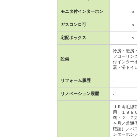
モニタ付インターホン
○
ガスコンロ可
○
宅配ボックス
○
冷房・暖房
フローリン
設備
付インター
器・浴トイ
リフォーム履歴
-
リノベーション履歴
-
ＪＲ両毛線
用 １９８
料：２．２
ヶ月／普通
確認）／バ
ンターホン