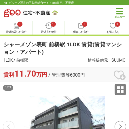
NTTグループ運営の不動産総合サイト goo住宅・不動産
0
1
0
0
最近検索した条件
最近見た物件
保存した条件
お気に入り
シャーメゾン表町 前橋駅 1LDK 賃貸(賃貸マンシ
ョン・アパート)
1LDK / 前橋駅
情報提供元
SUUMO
11.70
賃料
万円
/ 管理費等6000円
1
/
17