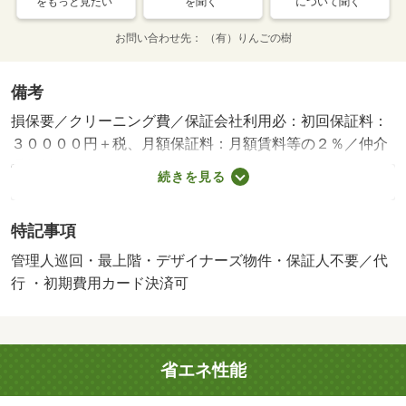
をもっと見たい
を聞く
について聞く
お問い合わせ先
（有）りんごの樹
備考
損保要／クリーニング費／保証会社利用必：初回保証料：
３００００円＋税、月額保証料：月額賃料等の２％／仲介
手数料１．１ヶ月／バストイレ別／バルコニー／ＴＶイン
続きを見る
ターホン／浴室乾燥機／オートロック／室内洗濯置／シス
テムキッチン／追焚機能浴室／温水洗浄便座／エレベータ
特記事項
ー／洗面所独立／駐輪場／宅配ボックス／最上階／３口以
上コンロ／対面式キッチン／防犯カメラ／ＩＨクッキング
管理人巡回・最上階・デザイナーズ物件・保証人不要／代
ヒーター／オートバス／グリル付／ウォークインクロゼッ
行 ・初期費用カード決済可
ト／保証人不要／全居室フローリング／デザイナーズ／エ
アコン２台／ネット専用回線／ネット使用料不要／複層ガ
ラス／防犯ガラス／太陽光発電システム／敷地内ごみ置き
省エネ性能
場／ＬＤＫ１２畳以上／都市ガス／室内物干機／天井高シ
ューズクロゼット／ＢＳ／初期費用カード決済可／通風良