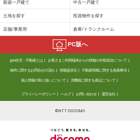
新築一戸建て
中古一戸建て
土地を探す
投資物件を探す
店舗/事業用
倉庫/トランクルーム
PC版へ
goo住宅・不動産とは
お客さまご利用端末からの情報の外部送信について
物件に関するお問合せの流れ
情報提供元
不動産情報に関する免責事項
個人情報の取り扱いについて
消費税に関する表記について
プライバシーポリシー
ヘルプ
お問い合わせ
運営会社
©NTT DOCOMO