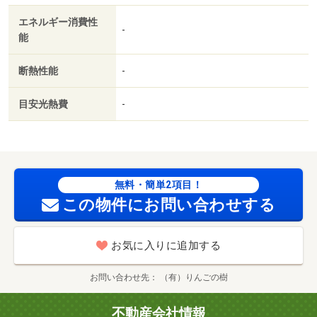
好／巡回管理／アクエル前橋（ショッピングセンター）ま
エネルギー消費性
で２９０ｍ／ジョイフーズ前橋南店（スーパー）まで８４
-
能
８ｍ／セブンイレブン前橋表町２丁目店（コンビニ）まで
１１０ｍ／マルエドラッグ前橋プラザ元気２１店（ドラッ
断熱性能
-
グストア）まで７５６ｍ／プロントアクエル前橋店（飲食
店）まで２８６ｍ／医療法人社団生方会前橋ふえきクリニ
目安光熱費
-
ック（病院）まで４７５ｍ
無料・簡単2項目！
この物件にお問い合わせする
お気に入りに追加する
お問い合わせ先
（有）りんごの樹
不動産会社情報