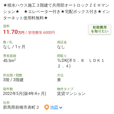
★積水ハウス施工３階建て共用部オートロックＺＥＨマン
ション★ ★エレベーター付き★宅配ボックス付き★イン
ターネット使用料無料★
賃料
初期費用
11.70
を知りたい
/ 管理費等 6000円
万円
敷 / 礼
保証金
なし / 1ヶ月
なし
専有面積
間取り
2
1LDK(洋５．８ ＬＤＫ１
45.5m
２．４)
所在階 / 階数
方位
3階 / 3階建
東
築年数
物件タイプ
2022年5月(築4年4ヶ月)
賃貸マンション
住所
群馬県前橋市表町２
地図