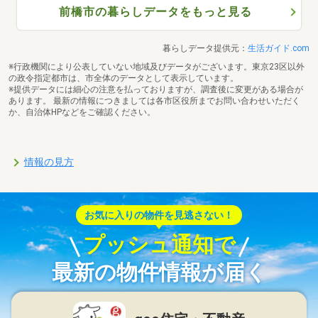
前橋市の暮らしデータをもっと見る
暮らしデータ提供元：
生活ガイド.com
※行政機関により公表していない地域及びデータがございます。東京23区以外
の政令指定都市は、市全体のデータとして表示しています。
※提供データには細心の注意を払っておりますが、調査後に変更がある場合が
あります。 最新の情報につきましては各市区役所までお問い合わせいただく
か、自治体HPなどをご確認ください。
情報の見方
お気に入りの物件を見逃さない！
プッシュ通知で
最新の物件情報が届く