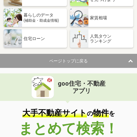
暮らしのデータ
家賃相場
(補助金・助成金情報)
人気タウン
住宅ローン
ランキング
ページトップに戻る
goo住宅・不動産
アプリ
大手不動産サイト
物件
の
を
まとめて検索！