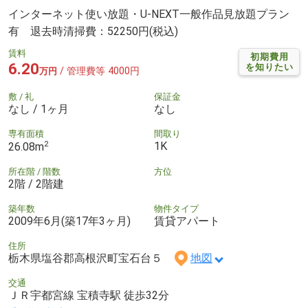
インターネット使い放題・U-NEXT一般作品見放題プラン
有 退去時清掃費：52250円(税込)
賃料
初期費用
6.20
を知りたい
/ 管理費等 4000円
万円
敷 / 礼
保証金
なし / 1ヶ月
なし
専有面積
間取り
2
1K
26.08m
所在階 / 階数
方位
2階 / 2階建
築年数
物件タイプ
2009年6月(築17年3ヶ月)
賃貸アパート
住所
栃木県塩谷郡高根沢町宝石台５
地図
交通
ＪＲ宇都宮線 宝積寺駅 徒歩32分