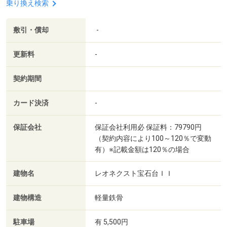
乗り換え検索
敷引・償却
-
更新料
-
契約期間
カード決済
-
保証会社
保証会社利用必 保証料：79790円
（契約内容により100～120％で変動
有）※記載金額は120％の場合
建物名
レオネクスト宝石台ＩＩ
建物構造
軽量鉄骨
駐車場
有 5,500円