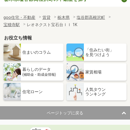
goo住宅・不動産
賃貸
栃木県
塩谷郡高根沢町
宝積寺駅
レオネクスト宝石台ＩＩ 1K
お役立ち情報
「住みたい街」
住まいのコラム
を見つけよう
暮らしのデータ
家賃相場
(補助金・助成金情報)
人気タウン
住宅ローン
ランキング
ページトップに戻る