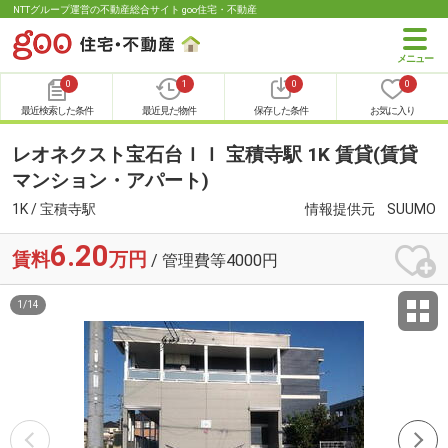
NTTグループ運営の不動産総合サイト goo住宅・不動産
0
1
0
0
最近検索した条件
最近見た物件
保存した条件
お気に入り
レオネクスト宝石台ＩＩ 宝積寺駅 1K 賃貸(賃貸
マンション・アパート)
1K / 宝積寺駅
情報提供元
SUUMO
6.20
賃料
万円
/ 管理費等4000円
1
/
14