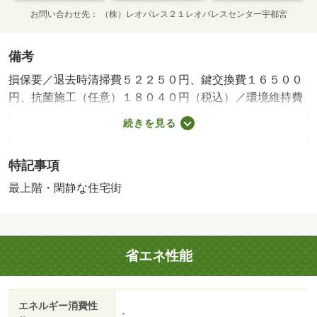
お問い合わせ先
（株）レオパレス２１レオパレスセンター宇都宮
備考
損保要／退去時清掃費５２２５０円、鍵交換費１６５００
円、抗菌施工（任意）１８０４０円（税込）／環境維持費
５５０円／月、更新手数料１６５００円／２年（税込）／
続きを見る
保証会社利用必：保証料：７９７９０円（契約内容により
１００～１２０％で変動有）※記載金額は１２０％の場合
特記事項
／仲介手数料不要／バストイレ別／エアコン／ＴＶインタ
ーホン／室内洗濯置／シューズボックス／温水洗浄便座／
最上階・閑静な住宅街
光ファイバー／閑静な住宅地／最上階／防犯カメラ／電気
コンロ／仲介手数料不要／家電付／家具付／じゅうたん張/
賃貸戸数:22戸
省エネ性能
エネルギー消費性
-