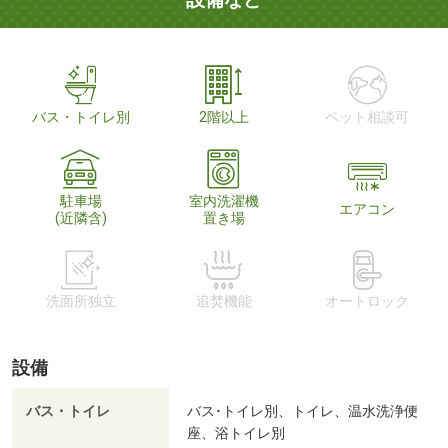
バス・トイレ別
2階以上
ペット相談可
駐車場
室内洗濯機
エアコン
(近隣含)
置き場
洗面所独立
追焚機能
オートロック
設備
バス・トイレ
バス･トイレ別、トイレ、温水洗浄便
座、浴トイレ別